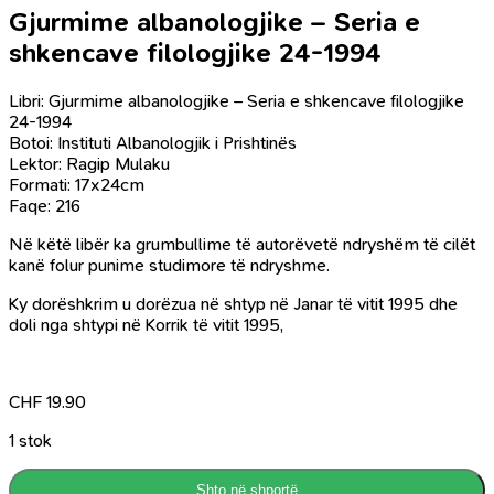
Gjurmime albanologjike – Seria e
shkencave filologjike 24-1994
Libri: Gjurmime albanologjike – Seria e shkencave filologjike
24-1994
Botoi: Instituti Albanologjik i Prishtinës
Lektor: Ragip Mulaku
Formati: 17x24cm
Faqe: 216
Në këtë libër ka grumbullime të autorëvetë ndryshëm të cilët
kanë folur punime studimore të ndryshme.
Ky dorëshkrim u dorëzua në shtyp në Janar të vitit 1995 dhe
doli nga shtypi në Korrik të vitit 1995,
CHF
19.90
1 stok
Shto në shportë