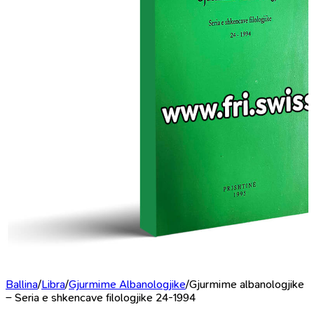
Ballina
/
Libra
/
Gjurmime Albanologjike
/
Gjurmime albanologjike
– Seria e shkencave filologjike 24-1994