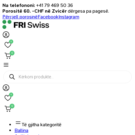
Na telefononi:
+41 79 469 50 36
Porositë 60. -CHF në Zvicër
dërgesa pa pagesë.
Përcjell porosinë
Facebook
Instagram
0
0
Products
search
0
0
Të gjitha kategoritë
Ballina