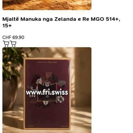
Mjaltë Manuka nga Zelanda e Re MGO 514+,
15+
CHF
69.90