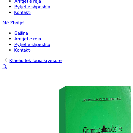
Arritjet e reja
Pytjet e shpeshta
Kontakti
Në Zbritje!
Ballina
Arritjet e reja
Pytjet e shpeshta
Kontakti
Kthehu tek faqja kryesore
🔍