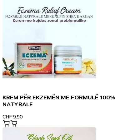
KREM PËR EKZEMËN ME FORMULË 100%
NATYRALE
CHF
9.90