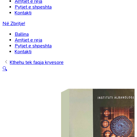
Arritjet e reja
Pytjet e shpeshta
Kontakti
Në Zbritje!
Ballina
Arritjet e reja
Pytjet e shpeshta
Kontakti
Kthehu tek faqja kryesore
🔍