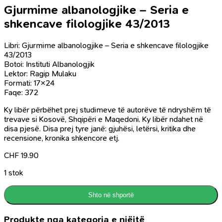
Gjurmime albanologjike – Seria e
shkencave filologjike 43/2013
Libri: Gjurmime albanologjike – Seria e shkencave filologjike
43/2013
Botoi: Instituti Albanologjik
Lektor: Ragip Mulaku
Formati: 17×24
Faqe: 372
Ky libër përbëhet prej studimeve të autorëve të ndryshëm të
trevave si Kosovë, Shqipëri e Maqedoni. Ky libër ndahet në
disa pjesë. Disa prej tyre janë: gjuhësi, letërsi, kritika dhe
recensione, kronika shkencore etj.
CHF
19.90
1 stok
Shto në shportë
Produkte nga kategoria e njëjtë