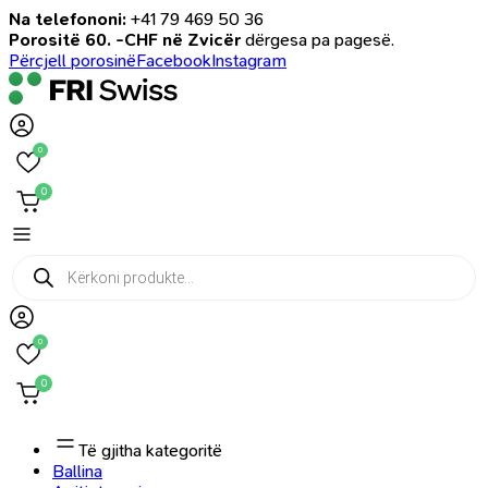
Na telefononi:
+41 79 469 50 36
Porositë 60. -CHF në Zvicër
dërgesa pa pagesë.
Përcjell porosinë
Facebook
Instagram
0
0
Products
search
0
0
Të gjitha kategoritë
Ballina