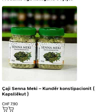
Çaji Senna Meki – Kundër konstipacionit (
Kapsllëkut )
CHF
7.90