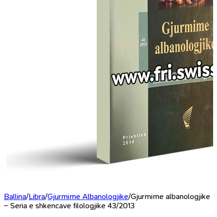
Ballina
/
Libra
/
Gjurmime Albanologjike
/
Gjurmime albanologjike
– Seria e shkencave filologjike 43/2013