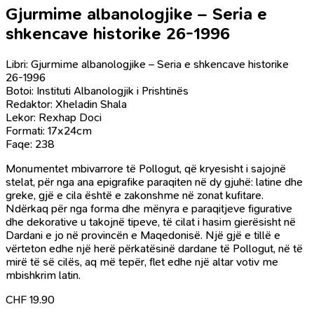
Gjurmime albanologjike – Seria e
shkencave historike 26-1996
Libri: Gjurmime albanologjike – Seria e shkencave historike
26-1996
Botoi: Instituti Albanologjik i Prishtinës
Redaktor: Xheladin Shala
Lekor: Rexhap Doci
Formati: 17x24cm
Faqe: 238
Monumentet mbivarrore të Pollogut, që kryesisht i sajojnë
stelat, për nga ana epigrafike paraqiten në dy gjuhë: latine dhe
greke, gjë e cila është e zakonshme në zonat kufitare.
Ndërkaq për nga forma dhe mënyra e paraqitjeve figurative
dhe dekorative u takojnë tipeve, të cilat i hasim gierësisht në
Dardani e jo në provincën e Maqedonisë. Një gjë e tillë e
vërteton edhe një herë përkatësinë dardane të Pollogut, në të
mirë të së cilës, aq më tepër, flet edhe një altar votiv me
mbishkrim latin.
CHF
19.90