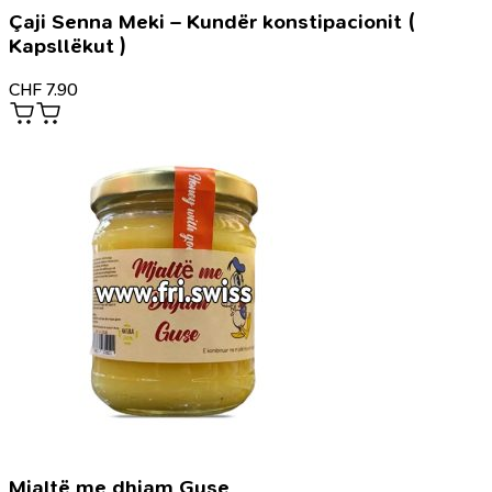
Çaji Senna Meki – Kundër konstipacionit (
Kapsllëkut )
CHF
7.90
Mjaltë me dhjam Guse