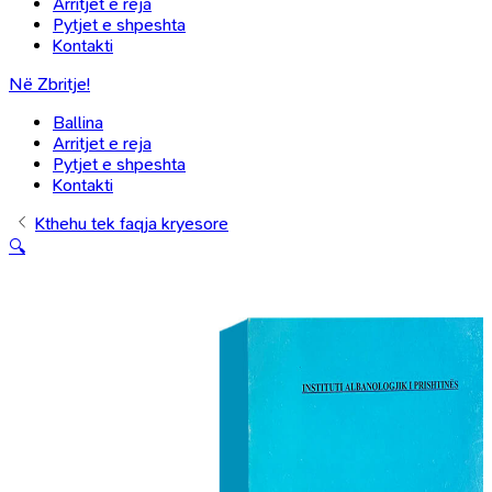
Arritjet e reja
Pytjet e shpeshta
Kontakti
Në Zbritje!
Ballina
Arritjet e reja
Pytjet e shpeshta
Kontakti
Kthehu tek faqja kryesore
🔍