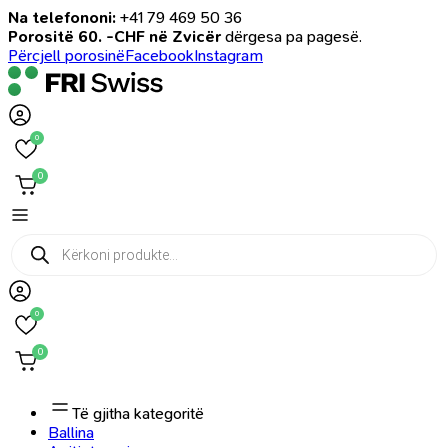
Na telefononi:
+41 79 469 50 36
Porositë 60. -CHF në Zvicër
dërgesa pa pagesë.
Përcjell porosinë
Facebook
Instagram
0
0
Products
search
0
0
Të gjitha kategoritë
Ballina