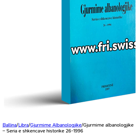
Ballina
/
Libra
/
Gjurmime Albanologjike
/
Gjurmime albanologjike
– Seria e shkencave historike 26-1996