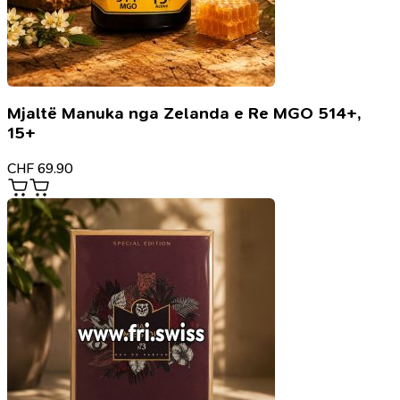
Mjaltë Manuka nga Zelanda e Re MGO 514+,
15+
CHF
69.90