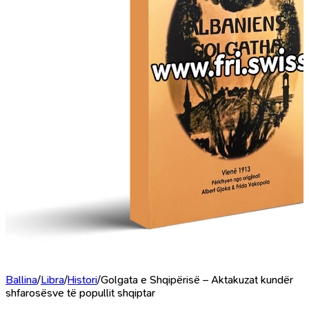
Ballina
/
Libra
/
Histori
/
Golgata e Shqipërisë – Aktakuzat kundër
shfarosësve të popullit shqiptar