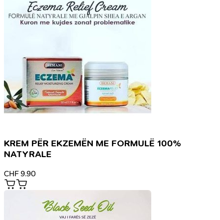
KREM PËR EKZEMËN ME FORMULË 100%
NATYRALE
CHF
9.90