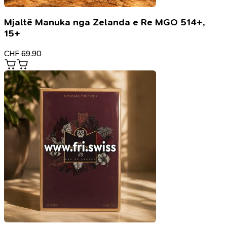
Mjaltë Manuka nga Zelanda e Re MGO 514+,
15+
CHF
69.90