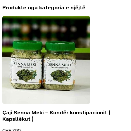
e
Shqipërisë
Produkte nga kategoria e njëjtë
-
Aktakuzat
kundër
shfarosësve
të
popullit
shqiptar
Çaji Senna Meki – Kundër konstipacionit (
Kapsllëkut )
CHF
7.90