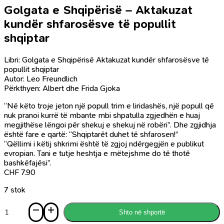
Golgata e Shqipërisë – Aktakuzat
kundër shfarosësve të popullit
shqiptar
Libri: Golgata e Shqipërisë Aktakuzat kundër shfarosësve të
popullit shqiptar
Autor: Leo Freundlich
Përkthyen: Albert dhe Frida Gjoka
“Në këto troje jeton një popull trim e liridashës, një popull që
nuk pranoi kurrë të mbante mbi shpatulla zgjedhën e huaj
megjithëse lëngoi për shekuj e shekuj në robëri”. Dhe zgjidhja
është fare e qartë: “Shqiptarët duhet të shfarosen!”
“Qëllimi i këtij shkrimi është të zgjoj ndërgegjën e publikut
evropian. Tani e tutje heshtja e mëtejshme do të thotë
bashkëfajësi”.
CHF
7.90
7 stok
Sasi
Shto në shportë
Golgata