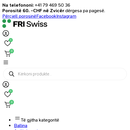
Na telefononi:
+41 79 469 50 36
Porositë 60. -CHF në Zvicër
dërgesa pa pagesë.
Përcjell porosinë
Facebook
Instagram
0
0
Products
search
0
0
Të gjitha kategoritë
Ballina