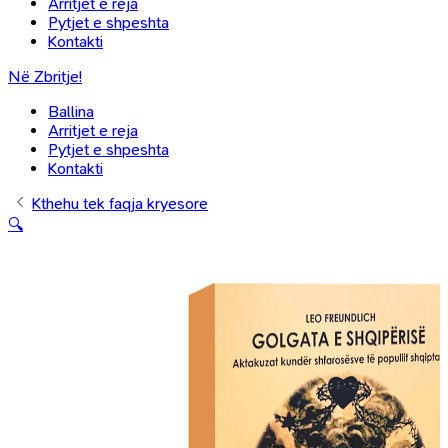
Arritjet e reja
Pytjet e shpeshta
Kontakti
Në Zbritje!
Ballina
Arritjet e reja
Pytjet e shpeshta
Kontakti
Kthehu tek faqja kryesore
🔍