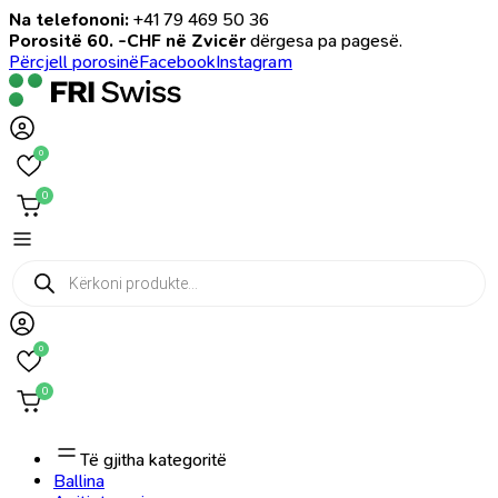
Na telefononi:
+41 79 469 50 36
Porositë 60. -CHF në Zvicër
dërgesa pa pagesë.
Përcjell porosinë
Facebook
Instagram
0
0
Products
search
0
0
Të gjitha kategoritë
Ballina