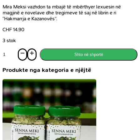
Mira Meksi vazhdon ta mbajë të mbërthyer lexuesin në
magjinë e novelave dhe tregimeve të saj në librin e ri
“Hakmarrja e Kazanovës”.
CHF
14.90
3 stok
Sasi
Shto në shportë
Hakmarrja
e
Kazanovës
Produkte nga kategoria e njëjtë