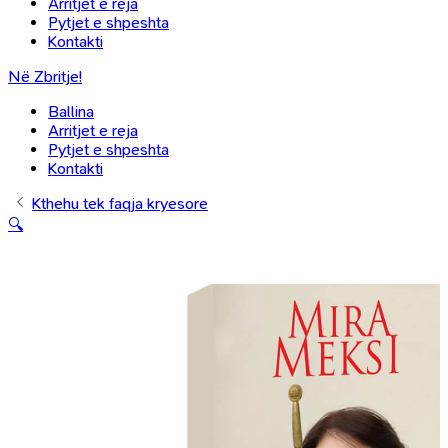
Arritjet e reja
Pytjet e shpeshta
Kontakti
Në Zbritje!
Ballina
Arritjet e reja
Pytjet e shpeshta
Kontakti
Kthehu tek faqja kryesore
🔍