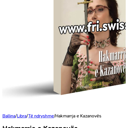
Ballina
/
Libra
/
Të ndryshme
/
Hakmarrja e Kazanovës