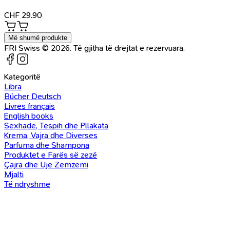
CHF
29.90
Më shumë produkte
FRI Swiss © 2026. Të gjitha të drejtat e rezervuara.
Kategoritë
Libra
Bücher Deutsch
Livres français
English books
Sexhade, Tespih dhe Pllakata
Krema, Vajra dhe Diverses
Parfuma dhe Shampona
Produktet e Farës së zezë
Çajra dhe Uje Zemzemi
Mjalti
Të ndryshme