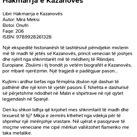
Hakmarrja e Kazanovës
Libri: Hakmarrja e Kazanovës
Autor: Mira Meksi
Botoi: Onufri
Faqe: 206
ISBN: 9789928261328
Një ekspeditë historianësh të lashtësisë përndjekin misterin
më të madh të jetës së Kazanovës, princit venecian të joshjes
dhe njërit nga shkrimtarët më të mëdhenj të Rilindjes
Europiane. Zbulimi i tij trondit jo vetëm biografët e Kazanovës,
por mbarë njerëzimin. Një tragjedi e padëgjuar pason…
Kujtimi i ardhur befas nga fëmijëria zbulon një dashuri të
pathënë dhe një krim të vjetër pasioni. E fshehta e dashurisë
së përjetshme ndodhet në Malin e shpirtrave në një qytet
legjendash në Spanjë.
Deri ku shkon lidhja që krijohet mes shkrimtarit të madh dhe
lexuesit të tij? Mikja e zemrës kthehet nga vdekja për të
shprehur një mirënjohje vrastare. Në ujërat e pasqyrave të
moçme veneciane me cipë mërkuri vallëzohet flamenko me
taka metalike.