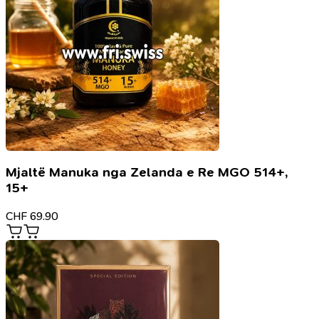
Mjaltë Manuka nga Zelanda e Re MGO 514+,
15+
CHF
69.90