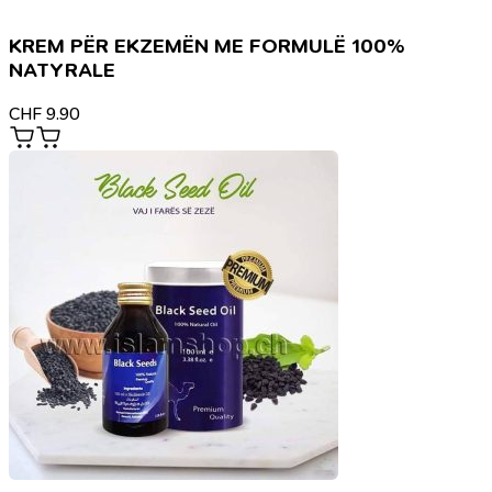
KREM PËR EKZEMËN ME FORMULË 100%
NATYRALE
CHF
9.90