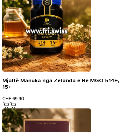
Mjaltë Manuka nga Zelanda e Re MGO 514+,
15+
CHF
69.90