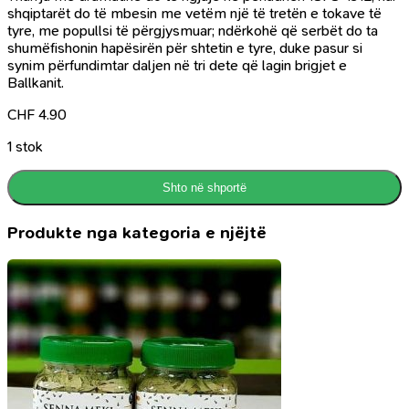
shqiptarët do të mbesin me vetëm një të tretën e tokave të
tyre, me popullsi të përgjysmuar; ndërkohë që serbët do ta
shumëfishonin hapësirën për shtetin e tyre, duke pasur si
synim përfundimtar daljen në tri dete që lagin brigjet e
Ballkanit.
CHF
4.90
1 stok
Shto në shportë
Produkte nga kategoria e njëjtë