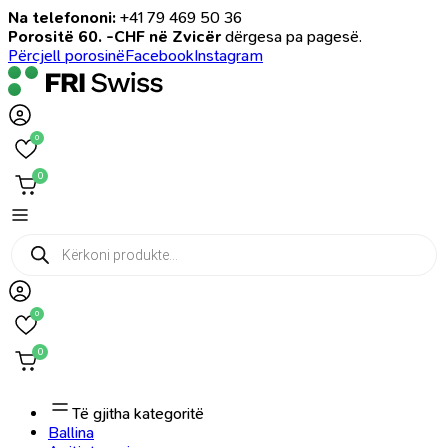
Na telefononi:
+41 79 469 50 36
Porositë 60. -CHF në Zvicër
dërgesa pa pagesë.
Përcjell porosinë
Facebook
Instagram
0
0
Products
search
0
0
Të gjitha kategoritë
Ballina