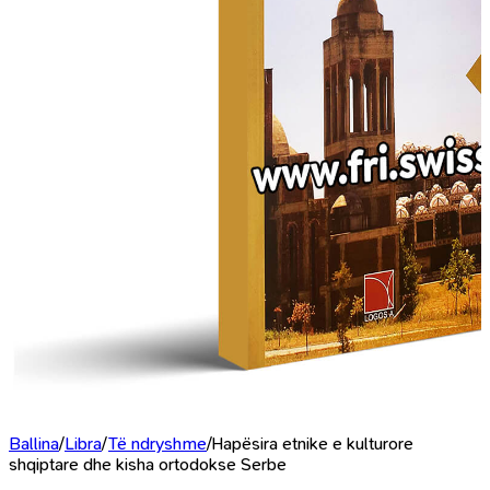
Ballina
/
Libra
/
Të ndryshme
/
Hapësira etnike e kulturore
shqiptare dhe kisha ortodokse Serbe