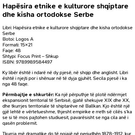
Hapësira etnike e kulturore shqiptare
dhe kisha ortodokse Serbe
Libri: Hapësira etnike e kulturore shqiptare dhe kisha ortodokse
Serbe
Botoi: Logos A
Formati: 15×21
Faqe: 48
Shtypi: Focus Print – Shkup
ISBN: 9789989584497
Ky libër është i ndarë në dy pjesë, në shqip dhe anglisht. Libri
është i njejti por i shënuar në të dyja gjuhët. Secila pjesë i ka
nga 48 faqe.
Përmbajtje e shkurtër:
Ka një përputhje të plotë ndërmjet
ekspansionit territorial të Serbisë, gjatë shekujve XIX dhe XX,
dhe tkurrjes territoriale të shiptarëve në Ballkan. Kjo është një
gjë lehtë e vërtetueshme, thjesht empirike e rreth së cilës s’ka
se si të mos pajtohen studiuesit, pavarësisht se nga cila anë i
qasën problemit.
Tkurrja më dramatike do të ngjajë në periudhën 1878-1912, kur