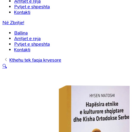
Arritjet e reja
Pytjet e shpeshta
Kontakti
Në Zbritje!
Ballina
Arritjet e reja
Pytjet e shpeshta
Kontakti
Kthehu tek faqja kryesore
🔍