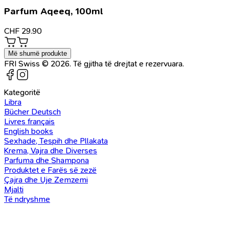
Parfum Aqeeq, 100ml
CHF
29.90
Më shumë produkte
FRI Swiss © 2026. Të gjitha të drejtat e rezervuara.
Kategoritë
Libra
Bücher Deutsch
Livres français
English books
Sexhade, Tespih dhe Pllakata
Krema, Vajra dhe Diverses
Parfuma dhe Shampona
Produktet e Farës së zezë
Çajra dhe Uje Zemzemi
Mjalti
Të ndryshme