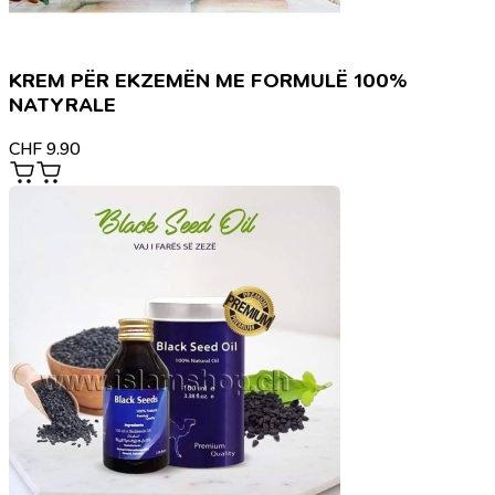
KREM PËR EKZEMËN ME FORMULË 100%
NATYRALE
CHF
9.90