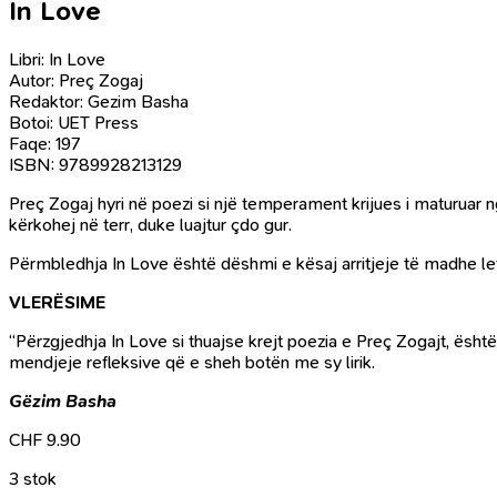
In Love
Libri: In Love
Autor: Preç Zogaj
Redaktor: Gezim Basha
Botoi: UET Press
Faqe: 197
ISBN: 9789928213129
Preç Zogaj hyri në poezi si një temperament krijues i maturuar
kërkohej në terr, duke luajtur çdo gur.
Përmbledhja In Love është dëshmi e kësaj arritjeje të madhe let
VLERËSIME
“Përzgjedhja In Love si thuajse krejt poezia e Preç Zogajt, ësht
mendjeje refleksive që e sheh botën me sy lirik.
Gëzim Basha
CHF
9.90
3 stok