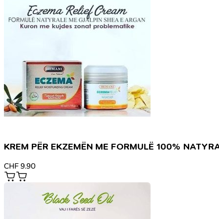
KREM PËR EKZEMËN ME FORMULË 100% NATYR
CHF
9.90