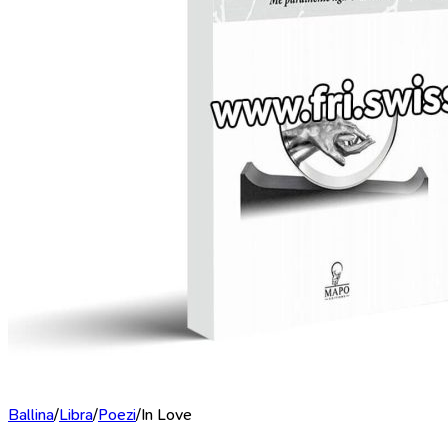
Ballina
/
Libra
/
Poezi
/
In Love