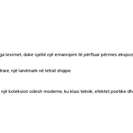
 nga leximet, duke sjellë një emancipim të përftuar përmes ekspoz
rare, një landmark në letrat shqipe.
ë një koleksion odesh moderne, ku klasi teknik, efektet poetike d