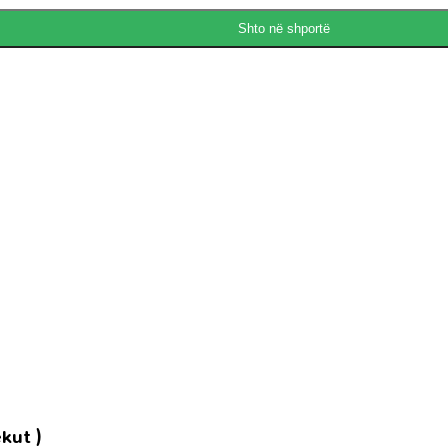
Shto në shportë
kut )