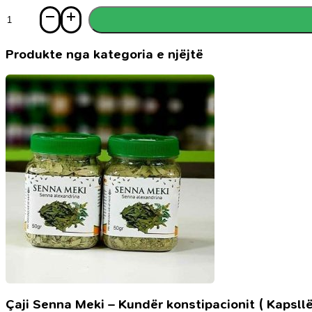
Sasi
In
Love
Produkte nga kategoria e njëjtë
Çaji Senna Meki – Kundër konstipacionit ( Kapsllë