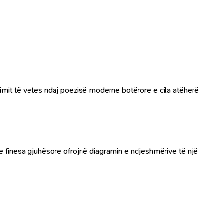
imit të vetes ndaj poezisë moderne botërore e cila atëherë
he finesa gjuhësore ofrojnë diagramin e ndjeshmërive të një