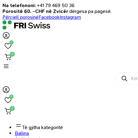
Na telefononi:
+41 79 469 50 36
Porositë 60. -CHF në Zvicër
dërgesa pa pagesë.
Përcjell porosinë
Facebook
Instagram
0
0
Products
search
0
0
Të gjitha kategoritë
Ballina