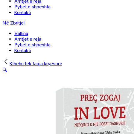
Arritjet e reja
Pytjet e shpeshta
Kontakti
Në Zbritje!
Ballina
Arritjet e reja
Pytjet e shpeshta
Kontakti
Kthehu tek faqja kryesore
🔍