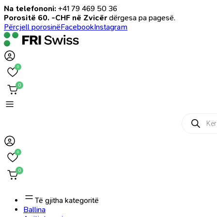
Na telefononi:
+41 79 469 50 36
Porositë 60. -CHF në Zvicër
dërgesa pa pagesë.
Përcjell porosinë
Facebook
Instagram
0
0
Products
search
0
0
Të gjitha kategoritë
Ballina