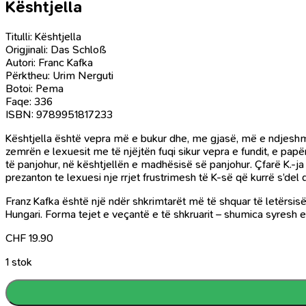
Kështjella
Titulli: Kështjella
Origjinali: Das Schloß
Autori: Franc Kafka
Përktheu: Urim Nerguti
Botoi: Pema
Faqe: 336
ISBN: 9789951817233
Kështjella është vepra më e bukur dhe, me gjasë, më e ndjeshme
zemrën e lexuesit me të njëjtën fuqi sikur vepra e fundit, e papë
të panjohur, në kështjellën e madhësisë së panjohur. Çfarë K.-ja p
prezanton te lexuesi nje rrjet frustrimesh të K-së që kurrë s’del 
Franz Kafka është një ndër shkrimtarët më të shquar të letërsis
Hungari. Forma tejet e veçantë e të shkruarit – shumica syresh
CHF
19.90
1 stok