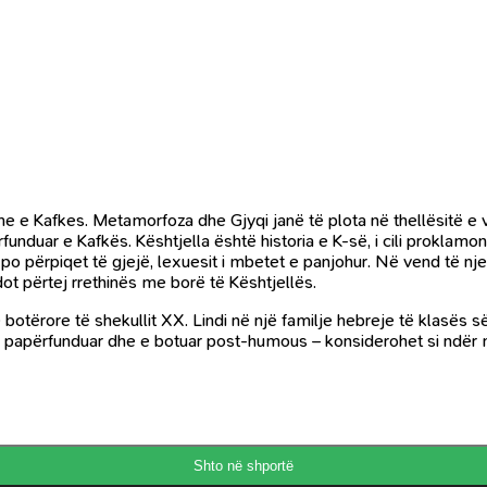
 e Kafkes. Metamorfoza dhe Gjyqi janë të plota në thellësitë e v
rfunduar e Kafkës. Kështjella është historia e K-së, i cili proklam
o përpiqet të gjejë, lexuesit i mbetet e panjohur. Në vend të nje n
dot përtej rrethinës me borë të Kështjellës.
ë botërore të shekullit XX. Lindi në një familje hebreje të klas
 e papërfunduar dhe e botuar post-humous – konsiderohet si ndër
Shto në shportë