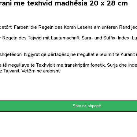
rani me texhvid madhësia 20 x 28 cm
cht stört. Farben, die Regeln des Koran Lesens am unteren Rand je
r Regeln des Tajwid mit Lautumschrift. Sura- und Suffix-Index. 
shqetëson. Ngjyrat që përfaqësojnë rregullat e leximit të Kuranit 
të rregullave të Texhvidit me transkriptim fonetik. Surja dhe In
e Tajvanit. Vetëm në arabisht!
Shto në shportë