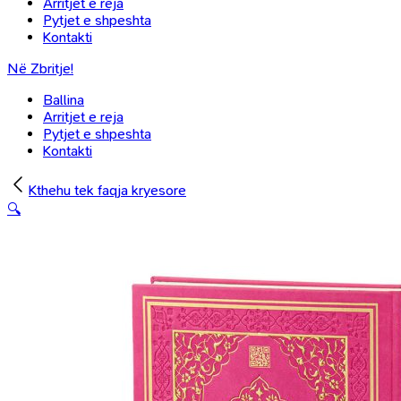
Arritjet e reja
Pytjet e shpeshta
Kontakti
Në Zbritje!
Ballina
Arritjet e reja
Pytjet e shpeshta
Kontakti
Kthehu tek faqja kryesore
🔍