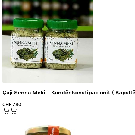
28
cm
–
Kurani
me
texhvid
madhësia
20
x
28
cm
Çaji Senna Meki – Kundër konstipacionit ( Kapsllë
CHF
7.90