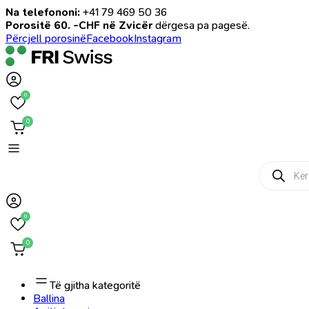
Na telefononi:
+41 79 469 50 36
Porositë 60. -CHF në Zvicër
dërgesa pa pagesë.
Përcjell porosinë
Facebook
Instagram
0
0
Products
search
0
0
Të gjitha kategoritë
Ballina