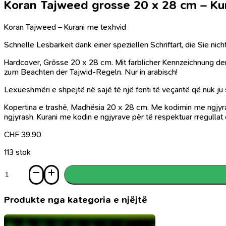
Koran Tajweed grosse 20 x 28 cm – Ku
Koran Tajweed – Kurani me texhvid
Schnelle Lesbarkeit dank einer speziellen Schriftart, die Sie ni
Hardcover, Grösse 20 x 28 cm. Mit farblicher Kennzeichnung de
zum Beachten der Tajwid-Regeln. Nur in arabisch!
Lexueshmëri e shpejtë në sajë të një fonti të veçantë që nuk ju 
Kopertina e trashë, Madhësia 20 x 28 cm. Me kodimin me ngjyra 
ngjyrash. Kurani me kodin e ngjyrave për të respektuar rregullat 
CHF
39.90
113 stok
Sasi
Koran
Tajweed
grosse
Produkte nga kategoria e njëjtë
20
x