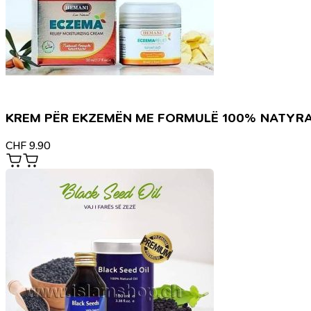
KREM PËR EKZEMËN ME FORMULË 100% NATYR
CHF
9.90