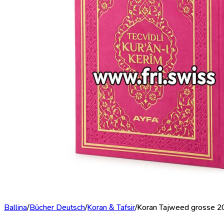
Ballina
/
Bücher Deutsch
/
Koran & Tafsir
/
Koran Tajweed grosse 2