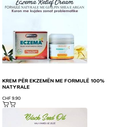
KREM PËR EKZEMËN ME FORMULË 100%
NATYRALE
CHF
9.90