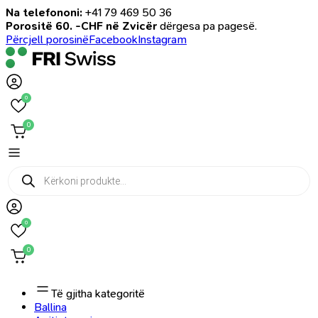
Na telefononi:
+41 79 469 50 36
Porositë 60. -CHF në Zvicër
dërgesa pa pagesë.
Përcjell porosinë
Facebook
Instagram
0
0
Products
search
0
0
Të gjitha kategoritë
Ballina