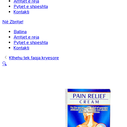
Arritjet e reja
Pytjet e shpeshta
Kontakti
Në Zbritje!
Ballina
Arritjet e reja
Pytjet e shpeshta
Kontakti
Kthehu tek faqja kryesore
🔍