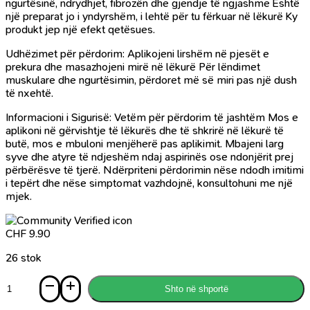
ngurtësinë, ndrydhjet, fibrozën dhe gjendje të ngjashme Është
një preparat jo i yndyrshëm, i lehtë për tu fërkuar në lëkurë Ky
produkt jep një efekt qetësues.
Udhëzimet për përdorim: Aplikojeni lirshëm në pjesët e
prekura dhe masazhojeni mirë në lëkurë Për lëndimet
muskulare dhe ngurtësimin, përdoret më së miri pas një dush
të nxehtë.
Informacioni i Sigurisë: Vetëm për përdorim të jashtëm Mos e
aplikoni në gërvishtje të lëkurës dhe të shkrirë në lëkurë të
butë, mos e mbuloni menjëherë pas aplikimit. Mbajeni larg
syve dhe atyre të ndjeshëm ndaj aspirinës ose ndonjërit prej
përbërësve të tjerë. Ndërpriteni përdorimin nëse ndodh imitimi
i tepërt dhe nëse simptomat vazhdojnë, konsultohuni me një
mjek.
CHF
9.90
26 stok
Sasi
Shto në shportë
Krem
për