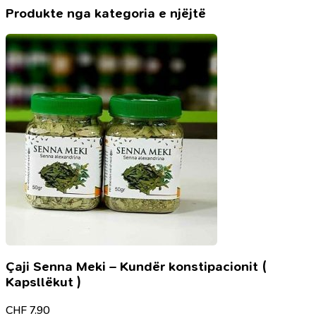
lehtësimin
Produkte nga kategoria e njëjtë
e
dhimbjeve,
100gr
-
Skin
Doctor
Herbal
Pain
Relief
Cream
Çaji Senna Meki – Kundër konstipacionit (
Kapsllëkut )
CHF
7.90