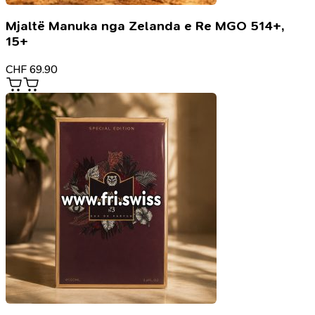
Mjaltë Manuka nga Zelanda e Re MGO 514+,
15+
CHF
69.90