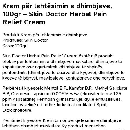
Krem për lehtësimin e dhimbjeve,
100gr – Skin Doctor Herbal Pain
Relief Cream
Produkti: Krem për lehtësimin e dhimbjeve
Prodhuesi: Skin Doctor
Sasia: 100gr
Skin Doctor Herbal Pain Relief Cream është një produkt
efektiv për lehtësimin e dhimbjeve muskulare, dhimbjeve të
shpatullave ose ngurtësimit, dhimbjeve të shpinës,
peritendinitit (dhimbjeve të duarve dhe kyçeve), dhimbjeve të
kyçeve të bërrylit, mavijosjeve, kontuzioneve dhe ndrydhjeve.
Përbërësit kryesorë: Mentol B.P., Kamfor B.P., Methyl Salicilate
B.P, Oleoresin capsicum 0.005% w/w (ekuivalente me 1.25
ppm Kapsaicinë) Përmban gjithashtu ujë, dyllë emulsifikues,
lanolinë, vazelinë e bardhë, Industrial metilated Spirit,
Dizrocholloure.
Përfitimet kryesore: Krem bimor për qetësimin e dhimbjeve
lehtëson dhimbjet muskulare Ky produkt menaxhon