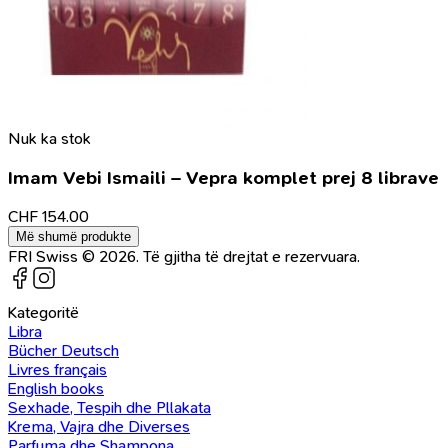
Nuk ka stok
Imam Vebi Ismaili – Vepra komplet prej 8 librave
CHF
154.00
Më shumë produkte
FRI Swiss © 2026. Të gjitha të drejtat e rezervuara.
Kategoritë
Libra
Bücher Deutsch
Livres français
English books
Sexhade, Tespih dhe Pllakata
Krema, Vajra dhe Diverses
Parfuma dhe Shampona