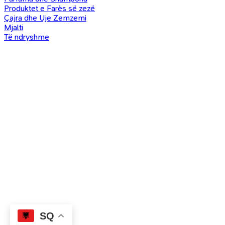
Produktet e Farës së zezë
Çajra dhe Uje Zemzemi
Mjalti
Të ndryshme
SQ