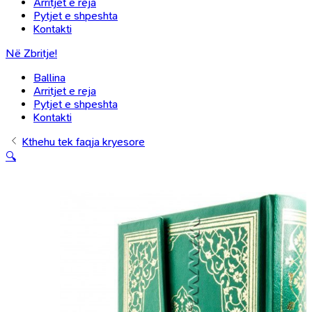
Arritjet e reja
Pytjet e shpeshta
Kontakti
Në Zbritje!
Ballina
Arritjet e reja
Pytjet e shpeshta
Kontakti
Kthehu tek faqja kryesore
🔍