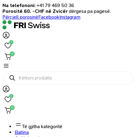
Na telefononi:
+41 79 469 50 36
Porositë 60. -CHF në Zvicër
dërgesa pa pagesë.
Përcjell porosinë
Facebook
Instagram
0
0
Products
search
0
0
Të gjitha kategoritë
Ballina