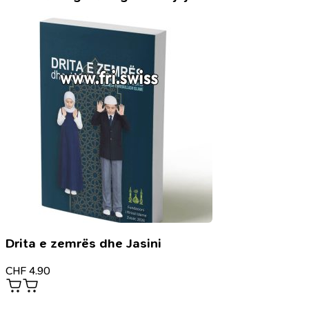
i
madh
-
Koran
Arabisch
grosse
format
28X35
cm
Drita e zemrës dhe Jasini
CHF
4.90