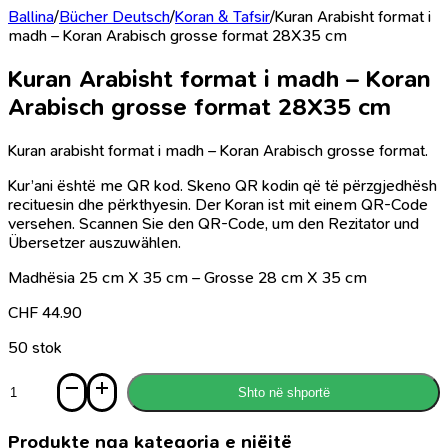
Ballina
/
Bücher Deutsch
/
Koran & Tafsir
/
Kuran Arabisht format i
madh – Koran Arabisch grosse format 28X35 cm
Kuran Arabisht format i madh – Koran
Arabisch grosse format 28X35 cm
Kuran arabisht format i madh – Koran Arabisch grosse format.
Kur’ani është me QR kod. Skeno QR kodin që të përzgjedhësh
recituesin dhe përkthyesin.
Der Koran ist mit einem QR-Code
versehen. Scannen Sie den QR-Code, um den Rezitator und
Übersetzer auszuwählen.
Madhësia 25 cm X 35 cm – Grosse 28 cm X 35 cm
CHF
44.90
50 stok
Sasi
Shto në shportë
Kuran
Arabisht
format
Produkte nga kategoria e njëjtë