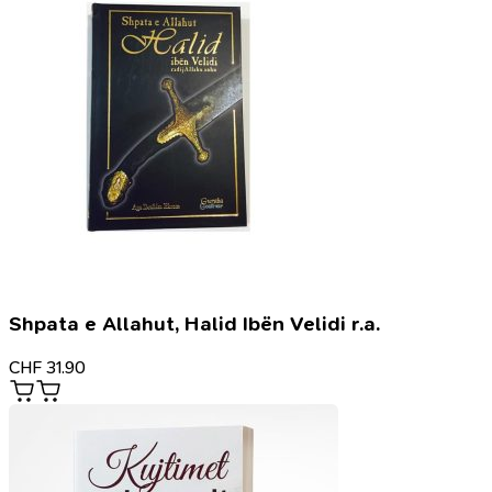
Shpata e Allahut, Halid Ibën Velidi r.a.
CHF
31.90