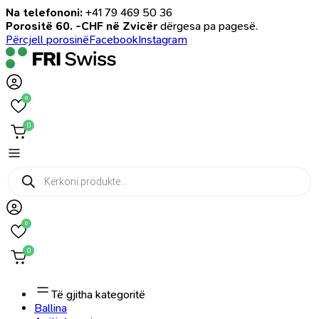
Na telefononi:
+41 79 469 50 36
Porositë 60. -CHF në Zvicër
dërgesa pa pagesë.
Përcjell porosinë
Facebook
Instagram
0
0
Products
search
0
0
Të gjitha kategoritë
Ballina