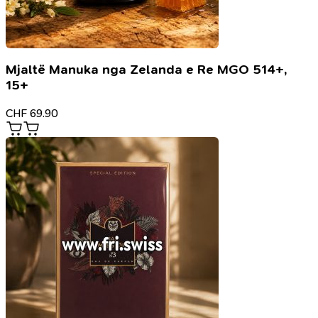
Mjaltë Manuka nga Zelanda e Re MGO 514+,
15+
CHF
69.90