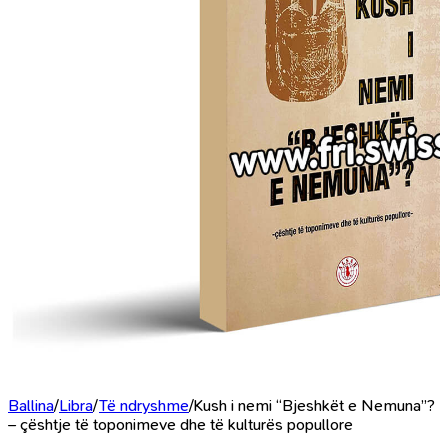
Ballina
/
Libra
/
Të ndryshme
/
Kush i nemi “Bjeshkët e Nemuna”?
– çështje të toponimeve dhe të kulturës popullore