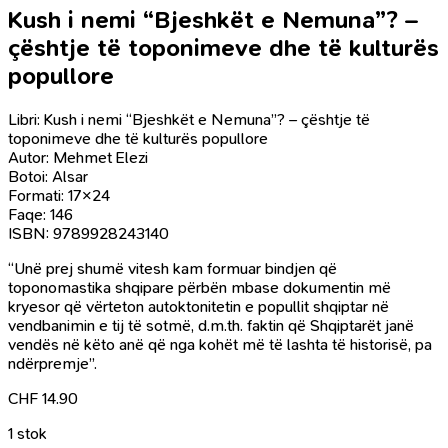
Kush i nemi “Bjeshkët e Nemuna”? –
çështje të toponimeve dhe të kulturës
popullore
Libri: Kush i nemi “Bjeshkët e Nemuna”? – çështje të
toponimeve dhe të kulturës popullore
Autor: Mehmet Elezi
Botoi: Alsar
Formati: 17×24
Faqe: 146
ISBN: 9789928243140
“Unë prej shumë vitesh kam formuar bindjen që
toponomastika shqipare përbën mbase dokumentin më
kryesor që vërteton autoktonitetin e popullit shqiptar në
vendbanimin e tij të sotmë, d.m.th. faktin që Shqiptarët janë
vendës në këto anë që nga kohët më të lashta të historisë, pa
ndërpremje”.
CHF
14.90
1 stok