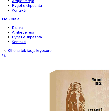
Arritjet e reja
Pytjet e shpeshta
Kontakti
Në Zbritje!
Ballina
Arritjet e reja
Pytjet e shpeshta
Kontakti
Kthehu tek faqja kryesore
🔍