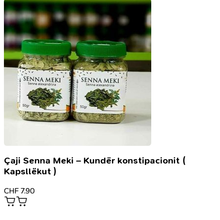
Vitamin
C,
113g
Çaji Senna Meki – Kundër konstipacionit (
Kapsllëkut )
CHF
7.90