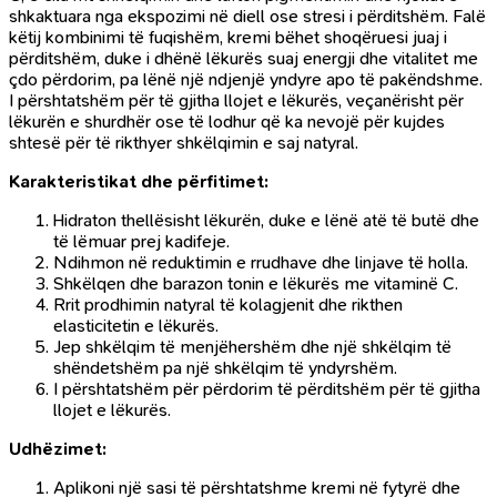
shkaktuara nga ekspozimi në diell ose stresi i përditshëm. Falë
këtij kombinimi të fuqishëm, kremi bëhet shoqëruesi juaj i
përditshëm, duke i dhënë lëkurës suaj energji dhe vitalitet me
çdo përdorim, pa lënë një ndjenjë yndyre apo të pakëndshme.
I përshtatshëm për të gjitha llojet e lëkurës, veçanërisht për
lëkurën e shurdhër ose të lodhur që ka nevojë për kujdes
shtesë për të rikthyer shkëlqimin e saj natyral.
Karakteristikat dhe përfitimet:
Hidraton thellësisht lëkurën, duke e lënë atë të butë dhe
të lëmuar prej kadifeje.
Ndihmon në reduktimin e rrudhave dhe linjave të holla.
Shkëlqen dhe barazon tonin e lëkurës me vitaminë C.
Rrit prodhimin natyral të kolagjenit dhe rikthen
elasticitetin e lëkurës.
Jep shkëlqim të menjëhershëm dhe një shkëlqim të
shëndetshëm pa një shkëlqim të yndyrshëm.
I përshtatshëm për përdorim të përditshëm për të gjitha
llojet e lëkurës.
Udhëzimet:
Aplikoni një sasi të përshtatshme kremi në fytyrë dhe