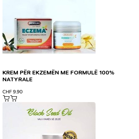
KREM PËR EKZEMËN ME FORMULË 100%
NATYRALE
CHF
9.90