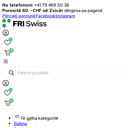
Na telefononi:
+41 79 469 50 36
Porositë 60. -CHF në Zvicër
dërgesa pa pagesë.
Përcjell porosinë
Facebook
Instagram
0
0
Products
search
0
0
Të gjitha kategoritë
Ballina