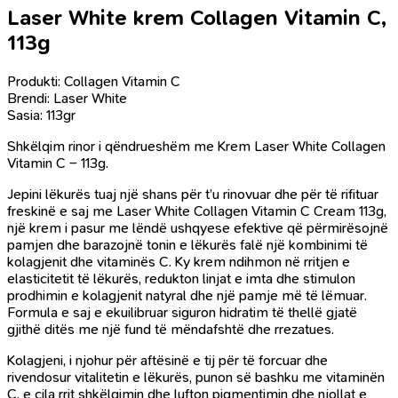
Laser White krem Collagen Vitamin C,
113g
Produkti: Collagen Vitamin C
Brendi: Laser White
Sasia: 113gr
Shkëlqim rinor i qëndrueshëm me Krem Laser White Collagen
Vitamin C – 113g.
Jepini lëkurës tuaj një shans për t’u rinovuar dhe për të rifituar
freskinë e saj me Laser White Collagen Vitamin C Cream 113g,
një krem ​​i pasur me lëndë ushqyese efektive që përmirësojnë
pamjen dhe barazojnë tonin e lëkurës falë një kombinimi të
kolagjenit dhe vitaminës C. Ky krem ​​ndihmon në rritjen e
elasticitetit të lëkurës, redukton linjat e imta dhe stimulon
prodhimin e kolagjenit natyral dhe një pamje më të lëmuar.
Formula e saj e ekuilibruar siguron hidratim të thellë gjatë
gjithë ditës me një fund të mëndafshtë dhe rrezatues.
Kolagjeni, i njohur për aftësinë e tij për të forcuar dhe
rivendosur vitalitetin e lëkurës, punon së bashku me vitaminën
C, e cila rrit shkëlqimin dhe lufton pigmentimin dhe njollat ​​e