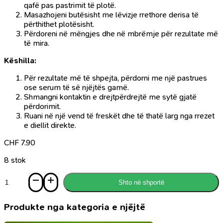
qafë pas pastrimit të plotë.
Masazhojeni butësisht me lëvizje rrethore derisa të
përthithet plotësisht.
Përdoreni në mëngjes dhe në mbrëmje për rezultate më
të mira.
Këshilla:
Për rezultate më të shpejta, përdorni me një pastrues
ose serum të së njëjtës gamë.
Shmangni kontaktin e drejtpërdrejtë me sytë gjatë
përdorimit.
Ruani në një vend të freskët dhe të thatë larg nga rrezet
e diellit direkte.
CHF
7.90
8 stok
Sasi
Shto në shportë
Laser
White
krem
Produkte nga kategoria e njëjtë
Collagen