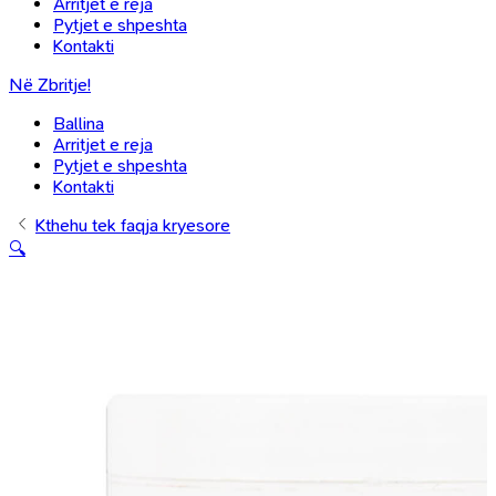
Arritjet e reja
Pytjet e shpeshta
Kontakti
Në Zbritje!
Ballina
Arritjet e reja
Pytjet e shpeshta
Kontakti
Kthehu tek faqja kryesore
🔍