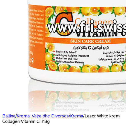
Ballina
/
Krema, Vajra dhe Diverses
/
Krema
/
Laser White krem
Collagen Vitamin C, 113g