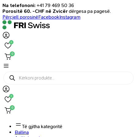
Na telefononi:
+41 79 469 50 36
Porositë 60. -CHF në Zvicër
dërgesa pa pagesë.
Përcjell porosinë
Facebook
Instagram
0
0
Products
search
0
0
Të gjitha kategoritë
Ballina