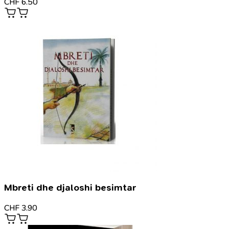
CHF
6.50
Mbreti dhe djaloshi besimtar
CHF
3.90