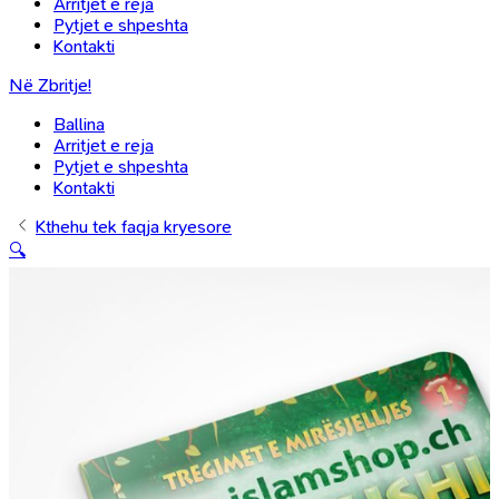
Arritjet e reja
Pytjet e shpeshta
Kontakti
Në Zbritje!
Ballina
Arritjet e reja
Pytjet e shpeshta
Kontakti
Kthehu tek faqja kryesore
🔍