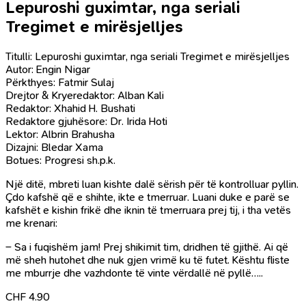
Lepuroshi guximtar, nga seriali
Tregimet e mirësjelljes
Titulli: Lepuroshi guximtar, nga seriali Tregimet e mirësjelljes
Autor: Engin Nigar
Përkthyes: Fatmir Sulaj
Drejtor & Kryeredaktor: Alban Kali
Redaktor: Xhahid H. Bushati
Redaktore gjuhësore: Dr. Irida Hoti
Lektor: Albrin Brahusha
Dizajni: Bledar Xama
Botues: Progresi sh.p.k.
Një ditë, mbreti luan kishte dalë sërish për të kontrolluar pyllin.
Ç
do kafshë që e shihte, ikte e tmerruar. Luani duke e parë se
kafshët e kishin frikë dhe iknin të tmerruara prej tij, i tha vetës
me krenari:
– Sa i fuqishëm jam! Prej shikimit tim, dridhen të gjithë. Ai që
më sheh hutohet dhe nuk gjen vrimë ku të futet. Kështu fliste
me mburrje dhe vazhdonte të vinte vërdallë në pyllë…..
CHF
4.90