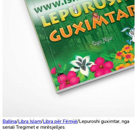
Ballina
/
Libra Islam
/
Libra për Fëmijë
/
Lepuroshi guximtar, nga
seriali Tregimet e mirësjelljes