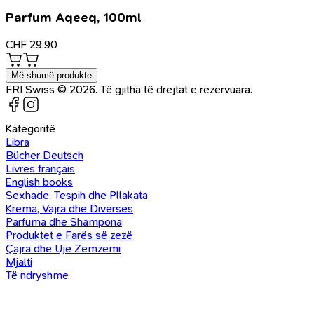
Parfum Aqeeq, 100ml
CHF
29.90
Më shumë produkte
FRI Swiss © 2026. Të gjitha të drejtat e rezervuara.
Kategoritë
Libra
Bücher Deutsch
Livres français
English books
Sexhade, Tespih dhe Pllakata
Krema, Vajra dhe Diverses
Parfuma dhe Shampona
Produktet e Farës së zezë
Çajra dhe Uje Zemzemi
Mjalti
Të ndryshme