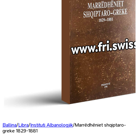
Ballina
/
Libra
/
Instituti Albanologjik
/
Marrëdhëniet shqiptaro-
greke 1829-1881