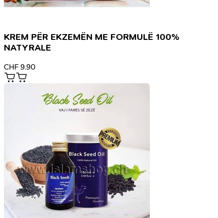
KREM PËR EKZEMËN ME FORMULË 100%
NATYRALE
CHF
9.90