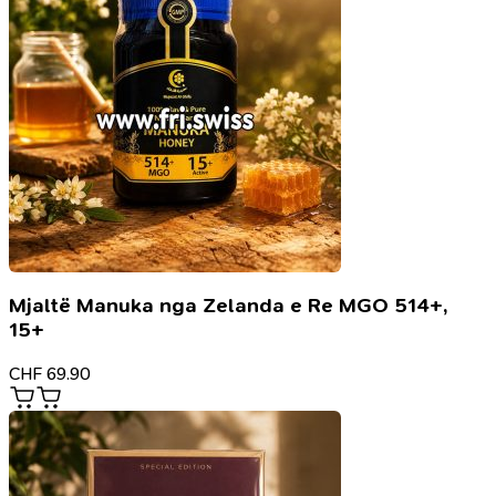
Mjaltë Manuka nga Zelanda e Re MGO 514+,
15+
CHF
69.90