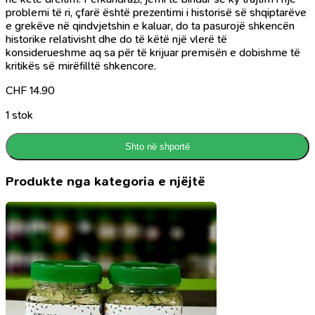
problemi të ri, çfarë është prezentimi i historisë së shqiptarëve
e grekëve në qindvjetshin e kaluar, do ta pasurojë shkencën
historike relativisht dhe do të këtë një vlerë të
konsiderueshme aq sa për të krijuar premisën e dobishme të
kritikës së mirëfilltë shkencore.
CHF
14.90
1 stok
Shto në shportë
Produkte nga kategoria e njëjtë