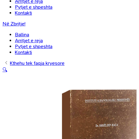
Arritjet e reja
Pytjet e shpeshta
Kontakti
Në Zbritje!
Ballina
Arritjet e reja
Pytjet e shpeshta
Kontakti
Kthehu tek faqja kryesore
🔍