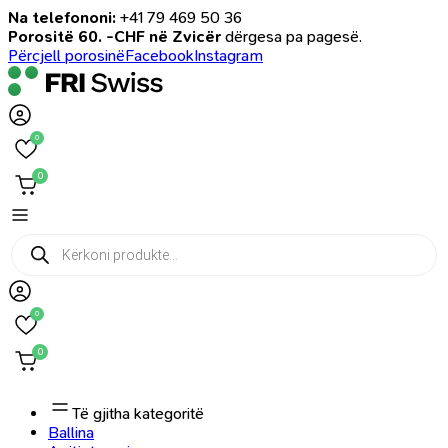
Na telefononi:
+41 79 469 50 36
Porositë 60. -CHF në Zvicër
dërgesa pa pagesë.
Përcjell porosinë
Facebook
Instagram
0
0
Products
search
0
0
Të gjitha kategoritë
Ballina