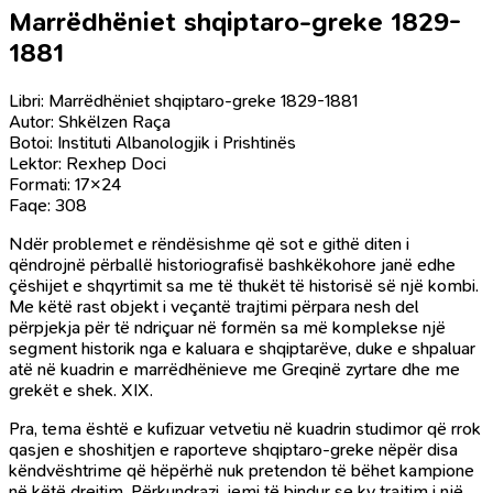
Marrëdhëniet shqiptaro-greke 1829-
1881
Libri: Marrëdhëniet shqiptaro-greke 1829-1881
Autor: Shkëlzen Raça
Botoi: Instituti Albanologjik i Prishtinës
Lektor: Rexhep Doci
Formati: 17×24
Faqe: 308
Ndër problemet e rëndësishme që sot e githë diten i
qëndrojnë përballë historiografisë bashkëkohore janë edhe
çëshijet e shqyrtimit sa me të thukët të historisë së një kombi.
Me këtë rast objekt i veçantë trajtimi përpara nesh del
përpjekja për të ndriçuar në formën sa më komplekse një
segment historik nga e kaluara e shqiptarëve, duke e shpaluar
atë në kuadrin e marrëdhënieve me Greqinë zyrtare dhe me
grekët e shek. XIX.
Pra, tema është e kufizuar vetvetiu në kuadrin studimor që rrok
qasjen e shoshitjen e raporteve shqiptaro-greke nëpër disa
këndvështrime që hëpërhë nuk pretendon të bëhet kampione
në këtë dreitim. Përkundrazi, jemi të bindur se ky trajtim i një