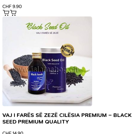
CHF
9.90
VAJ I FARËS SË ZEZË CILËSIA PREMIUM – BLACK
SEED PREMIUM QUALITY
CHF
14.90