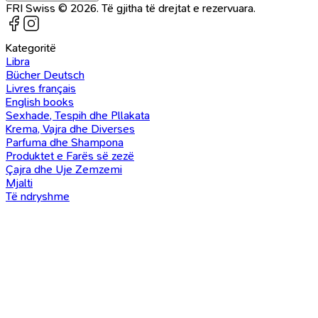
FRI Swiss © 2026. Të gjitha të drejtat e rezervuara.
Kategoritë
Libra
Bücher Deutsch
Livres français
English books
Sexhade, Tespih dhe Pllakata
Krema, Vajra dhe Diverses
Parfuma dhe Shampona
Produktet e Farës së zezë
Çajra dhe Uje Zemzemi
Mjalti
Të ndryshme