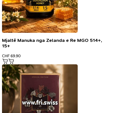
Mjaltë Manuka nga Zelanda e Re MGO 514+,
15+
CHF
69.90