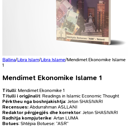
Ballina
/
Libra Islam
/
Libra Islame
/
Mendimet Ekonomike Islame
1
Mendimet Ekonomike Islame 1
Titulli
: Mendimet Ekonomike 1
Titulli
i origjinalit
: Readings in Islamic Economic Thought
Përktheu
nga
boshnjakishtja
: Jeton SHASIVARI
Recensues:
Abdurrahman ASLLANI
Redaktor
përgjegjës
dhe korrektor
: Jeton SHASIVARI
Radhitja kompjuterike
: Artan LUMA
Botues
: Shtëpia Botuese: “ASR”