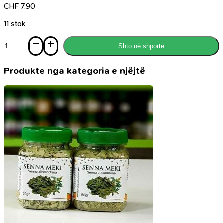
CHF
7.90
11 stok
Sasi
Shto në shportë
Mendimet
Ekonomike
Islame
Produkte nga kategoria e njëjtë
1