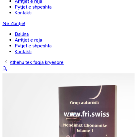
Arritjet e reja
Pytjet e shpeshta
Kontakti
Në Zbritje!
Ballina
Arritjet e reja
Pytjet e shpeshta
Kontakti
Kthehu tek faqja kryesore
🔍