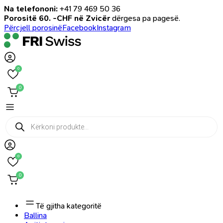
Na telefononi:
+41 79 469 50 36
Porositë 60. -CHF në Zvicër
dërgesa pa pagesë.
Përcjell porosinë
Facebook
Instagram
0
0
Products
search
0
0
Të gjitha kategoritë
Ballina