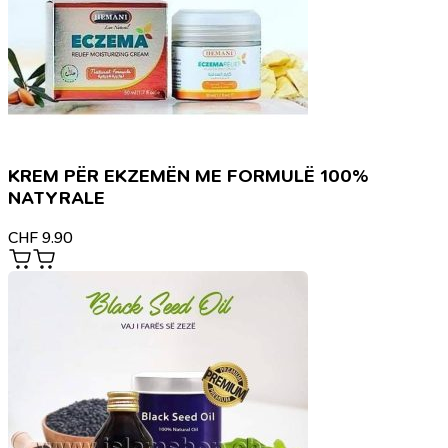
KREM PËR EKZEMËN ME FORMULË 100%
NATYRALE
CHF
9.90