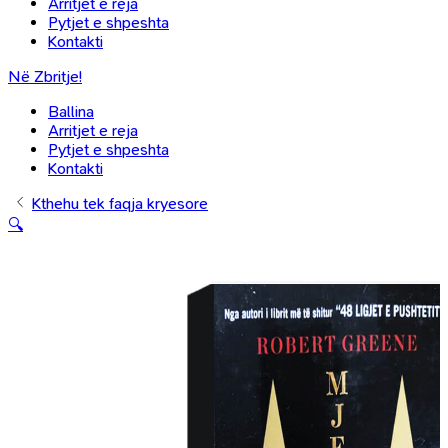
Arritjet e reja
Pytjet e shpeshta
Kontakti
Në Zbritje!
Ballina
Arritjet e reja
Pytjet e shpeshta
Kontakti
Kthehu tek faqja kryesore
🔍