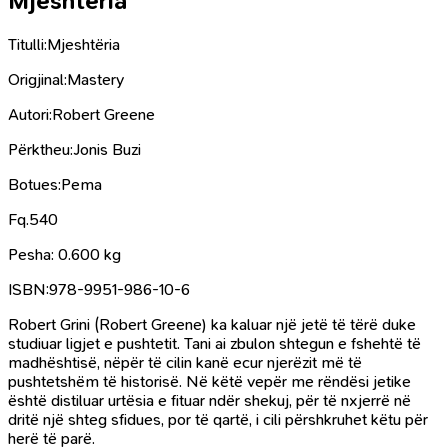
Mjeshtëria
Titulli:Mjeshtëria
Origjinal:Mastery
Autori:Robert Greene
Përktheu:Jonis Buzi
Botues:Pema
Fq.540
Pesha: 0.600 kg
ISBN:978-9951-986-10-6
Robert Grini (Robert Greene) ka kaluar një jetë të tërë duke
studiuar ligjet e pushtetit. Tani ai zbulon shtegun e fshehtë të
madhështisë, nëpër të cilin kanë ecur njerëzit më të
pushtetshëm të historisë. Në këtë vepër me rëndësi jetike
është distiluar urtësia e fituar ndër shekuj, për të nxjerrë në
dritë një shteg sfidues, por të qartë, i cili përshkruhet këtu për
herë të parë.