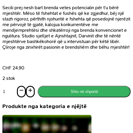
Secili prej nesh bart brenda vetes potencialin për t’u bërë
mjeshtër. Mëso të fshehtat e fushës që ke zgjedhur, bëj një
stazh rigoroz, përthith njohuritë e fshehta që posedojnë njerëzit
me përvojë të gjatë, kalojua konkurrentëve me
mendjemprehtësi dhe shkatërroji nga brenda konvencionet e
ngulitura. Studio sjelljet e Ajnshtajnit, Darvinit dhe të nëntë
mjeshtërve bashkëkohorë që u intervistuan për këtë libër.
Çliroje nga zinxhirët pasionin e brendshëm dhe bëhu mjeshtër!
CHF
24.90
2 stok
Sasi
Shto në shportë
Mjeshtëria
Produkte nga kategoria e njëjtë