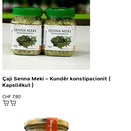
Çaji Senna Meki – Kundër konstipacionit (
Kapsllëkut )
CHF
7.90