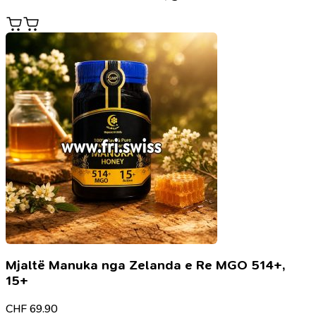
Mjaltë Manuka nga Zelanda e Re MGO 514+,
15+
CHF
69.90