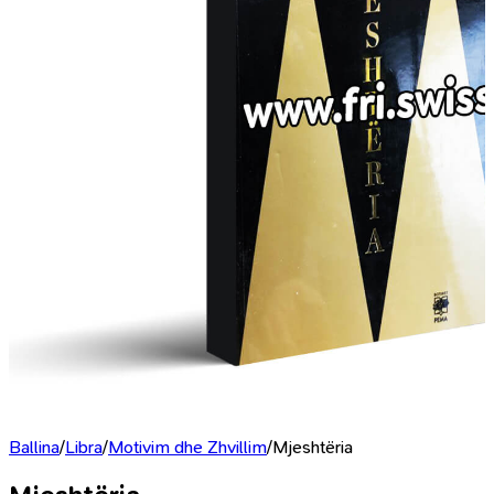
Ballina
/
Libra
/
Motivim dhe Zhvillim
/
Mjeshtëria