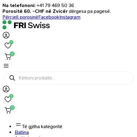
Na telefononi:
+41 79 469 50 36
Porositë 60. -CHF në Zvicër
dërgesa pa pagesë.
Përcjell porosinë
Facebook
Instagram
0
0
Products
search
0
0
Të gjitha kategoritë
Ballina