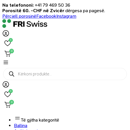
Na telefononi:
+41 79 469 50 36
Porositë 60. -CHF në Zvicër
dërgesa pa pagesë.
Përcjell porosinë
Facebook
Instagram
0
0
Products
search
0
0
Të gjitha kategoritë
Ballina