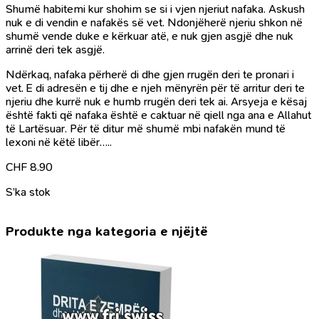
Shumë habitemi kur shohim se si i vjen njeriut nafaka. Askush
nuk e di vendin e nafakës së vet. Ndonjëherë njeriu shkon në
shumë vende duke e kërkuar atë, e nuk gjen asgjë dhe nuk
arrinë deri tek asgjë.
Ndërkaq, nafaka përherë di dhe gjen rrugën deri te pronari i
vet. E di adresën e tij dhe e njeh mënyrën për të arritur deri te
njeriu dhe kurrë nuk e humb rrugën deri tek ai. Arsyeja e kësaj
është fakti që nafaka është e caktuar në qiell nga ana e Allahut
të Lartësuar. Për të ditur më shumë mbi nafakën mund të
lexoni në këtë libër…..
CHF
8.90
S’ka stok
Produkte nga kategoria e njëjtë