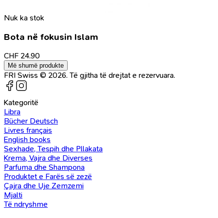
Nuk ka stok
Bota në fokusin Islam
CHF
24.90
Më shumë produkte
FRI Swiss © 2026. Të gjitha të drejtat e rezervuara.
Kategoritë
Libra
Bücher Deutsch
Livres français
English books
Sexhade, Tespih dhe Pllakata
Krema, Vajra dhe Diverses
Parfuma dhe Shampona
Produktet e Farës së zezë
Çajra dhe Uje Zemzemi
Mjalti
Të ndryshme