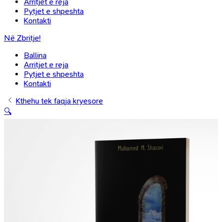
Arritjet e reja
Pytjet e shpeshta
Kontakti
Në Zbritje!
Ballina
Arritjet e reja
Pytjet e shpeshta
Kontakti
Kthehu tek faqja kryesore
🔍