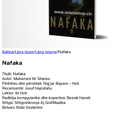
Ballina
/
Libra Islam
/
Libra Islame
/
Nafaka
Nafaka
Titulli: Nafaka
Autor: Muhamed M. Sharavi
Përktheu dhe përshtati: Nig’jar Bajram – Hoti
Recensentë: Jusuf Hajrullahu
Lektor: Ilir Hoti
Radhitja kompjuterike dhe kopertina: Besnik Hamiti
Shtypi: Shtypshkronja Aj GrafMaatba
Botues: Klubi Studentor