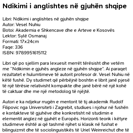
Ndikimi i anglishtes në gjuhën shqipe
Libri: Ndikimi i anglishtes në gjuhën shqipe
Autor: Vesel Nuhiu
Botoi: Akademia e Shkencave dhe e Arteve e Kosovës
Lektor: Sylë Osmanaj
Formati: 17x24cm
Faqe: 336
ISBN: 9789951615112
Libri që po sjellim para lexuesit merrët tërësisht dhe vetëm
me “Ndikimin e gjuhës angleze në gjuhën shqipe”. Ai paraqet
rezultatet e hulumtimeve të autorit profesor dr. Vesel Nuhiu në
këtë fushë. Dy studimet që përbëjnë boshtin e librit janë pjesë
të një tërësie relativisht kompakte dhe janë bërë në një kohë
të caktuar dhe me një metodolog të njëjtë.
Autori e ka ndjekur rrugën e mentorit të tij akademik Rudolf
Filipovic nga Universiteti i Zagrebit, studiues i njohur në fushën
e kontakteve të gjuhëve dhe konkretisht në studimin e
elementit anglez në gjuhët e Europës. Horizonti teorik i këtyre
studimeve është ai që tashmë njihet si klasik në fushat e
bilinguizmit dhe të sociolinguistikës të Uriel Weinreichut dhe të