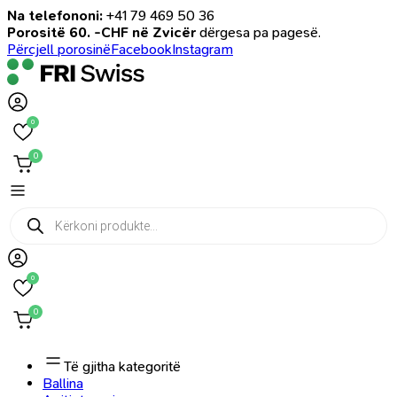
Na telefononi:
+41 79 469 50 36
Porositë 60. -CHF në Zvicër
dërgesa pa pagesë.
Përcjell porosinë
Facebook
Instagram
0
0
Products
search
0
0
Të gjitha kategoritë
Ballina