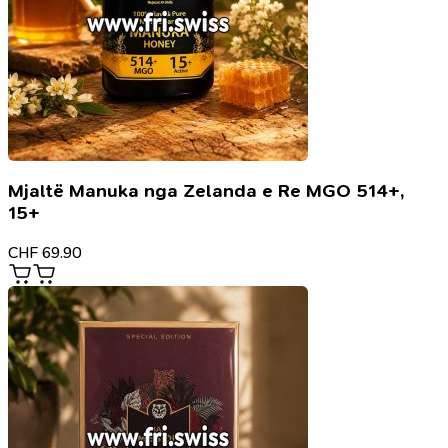
Mjaltë Manuka nga Zelanda e Re MGO 514+,
15+
CHF
69.90