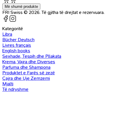
Më shumë produkte
FRI Swiss © 2026. Të gjitha të drejtat e rezervuara.
Kategoritë
Libra
Bücher Deutsch
Livres français
English books
Sexhade, Tespih dhe Pllakata
Krema, Vajra dhe Diverses
Parfuma dhe Shampona
Produktet e Farës së zezë
Çajra dhe Uje Zemzemi
Mjalti
Të ndryshme