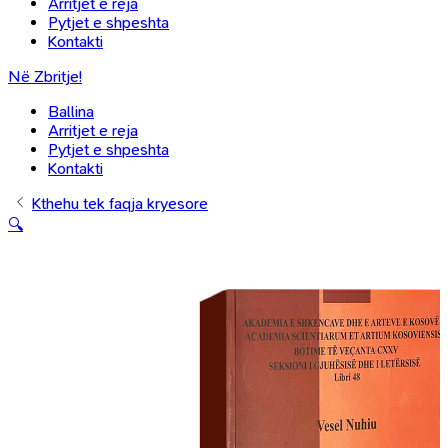
Arritjet e reja
Pytjet e shpeshta
Kontakti
Në Zbritje!
Ballina
Arritjet e reja
Pytjet e shpeshta
Kontakti
Kthehu tek faqja kryesore
🔍