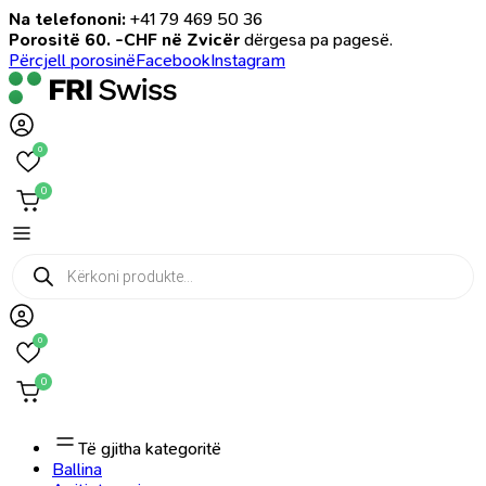
Na telefononi:
+41 79 469 50 36
Porositë 60. -CHF në Zvicër
dërgesa pa pagesë.
Përcjell porosinë
Facebook
Instagram
0
0
Products
search
0
0
Të gjitha kategoritë
Ballina