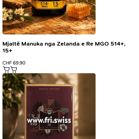
Mjaltë Manuka nga Zelanda e Re MGO 514+,
15+
CHF
69.90