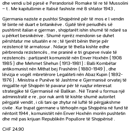
dhe vendi u bë pjesë e Perandorisë Romake të re të Mussolini
– t . Me kapitullimin e Italisë fashiste më 8 shtator 1943 ,
Gjermania naziste e pushtoi Shqipërinë për të mos e l vendin
të binte në duart e britanikëve . Gjatë tërë periudhës së
pushtimit italian e gjerman , shqiptarët ishin shumë të ndarë sa
u përket besnikërive . Shumë njerëz mendonin se duhet
përshtatur me situatën e re ; të tjerët bënin thirrje për
rezistencë të armatosur . Ndarje të thella kishte edhe
përbrenda rezistencës , me praninë e tri grupeve rivale të
rezistencës : partizanët komunistë nën Enver Hoxhën ( 1908
1985 ) dhe Mehmet Shehun ( 1913-1981 ) ; Balli Kombëtar
antikomunist nën Mithat bej Frashërin ( 1880-1949 ) , dhe
lëvizja e vogël mbretërore Legaliteti nën Abaz Kupin ( 1892-
1976 ) . Ministria e Punëve të Jashtme e Gjermanisë orvatej të
ringjallte një Shqipëri të pavarur për të ruajtur interesat
strategjike të Gjermanisë në Ballkan . Në Tiranë u formua një
administratë e re , por nuk arriti të kishte shumë autoritet
përgjatë vendit , i cili tani qe zhytur në luftë të përgjakshme
civile . Kur trupat gjermane u tërhoqën nga Shqipëria në fund të
nëntorit 1944 , komunistët nën Enver Hoxhën morën pushtetin
dhe më pas krijuan Republikën Popullore të Shqipërisë .
CHF
24.90