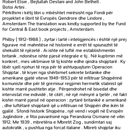
Robert Elsie , Bejtullah Destani and John Bethell .
Botoi Artini .
Përkthimi i këtij libri u mbështet mirësisht nga Fondi për
projektet e librit të Evropës Qendrore dhe Lindore ,
Amsterdam The translation was kindly supported by the Fund
for Central & East book projects , Amsterdam.
Philby ( 1912-1988 ) , zyrtar i lartë i inteligjencës i është një prej
figurave më mahnitëse në historinë e errët të spiunazhit të
shekullit të njëzetë . Ai ishte në luftë me establishmentin
britanik , ndonëse ishte pjesë integrale e tij . Në kuptimin më
konkret , mes viktimave të tij kishte edhe qindra shqiptarë . Ky
libër sjell njohuri të reja për të ashtuquajturin Operacion
Shqiptar , të kryer nga shërbimet sekrete britanike dhe
amerikane gjatë viteve 1949-1953 për të infiltruar Shqipërinë
komuniste dhe për të gremisur regjimin hermetik stalinist që
kishte marrë pushtetin atje . Përqendrohet në bisedat dhe
intervistat me individë , të cilët , në një mënyrë a tjetër , në fakt
kishin marrë pjesë në operacion : zyrtarë britanikë e amerikanë
, dhe luftëtarë shqiptarë që u infiltruan në Shqipëri dhe ikën të
gjallë . Sfondi historik Shqipëria , një vend i vogël në Evropën
Juglindore , e fitoi pavarësinë nga Perandoria Osmane në vitin
1912. Me 1939 , mbretëria e Mbretit Zog , sundimtari saj
autokratik , u pushtua nga forcat italiane . Mbreti shqiptar iku