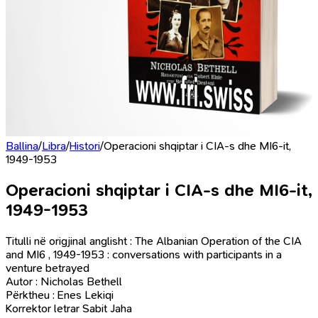
Ballina
/
Libra
/
Histori
/
Operacioni shqiptar i CIA-s dhe MI6-it,
1949-1953
Operacioni shqiptar i CIA-s dhe MI6-it,
1949-1953
Titulli në origjinal anglisht : The Albanian Operation of the CIA
and MI6 , 1949-1953 : conversations with participants in a
venture betrayed
Autor : Nicholas Bethell
Përktheu : Enes Lekiqi
Korrektor letrar Sabit Jaha