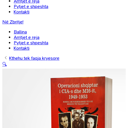
Arritjet e reja
Pytjet e shpeshta
Kontakti
Në Zbritje!
Ballina
Arritjet e reja
Pytjet e shpeshta
Kontakti
Kthehu tek faqja kryesore
🔍