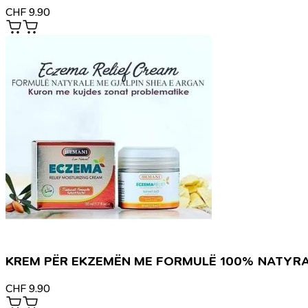
CHF
9.90
KREM PËR EKZEMËN ME FORMULË 100% NATYR
CHF
9.90