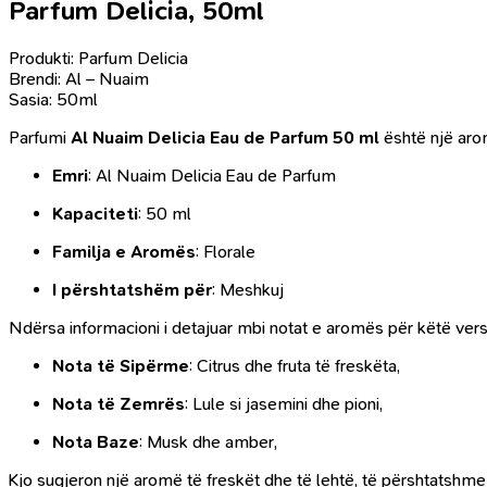
Parfum Delicia, 50ml
Produkti: Parfum Delicia
Brendi: Al – Nuaim
Sasia: 50ml
Parfumi
Al Nuaim Delicia Eau de Parfum 50 ml
është një arom
Emri
:
Al Nuaim Delicia Eau de Parfum
Kapaciteti
:
50 ml
Familja e Aromës
:
Florale
I përshtatshëm për
:
Meshkuj
Ndërsa informacioni i detajuar mbi notat e aromës për këtë ver
Nota të Sipërme
:
Citrus dhe fruta të freskëta,
Nota të Zemrës
:
Lule si jasemini dhe pioni,
Nota Baze
:
Musk dhe amber,
Kjo sugjeron një aromë të freskët dhe të lehtë, të përshtatshm