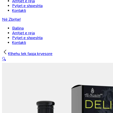
Arritjet e reja
Pytjet e shpeshta
Kontakti
Në Zbritje!
Ballina
Arritjet e reja
Pytjet e shpeshta
Kontakti
Kthehu tek faqja kryesore
🔍