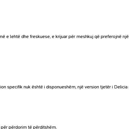
ë e lehtë dhe freskuese, e krijuar për meshkuj që preferojnë një
sion specifik nuk është i disponueshëm, një version tjetër i Del
e për përdorim të përditshëm.