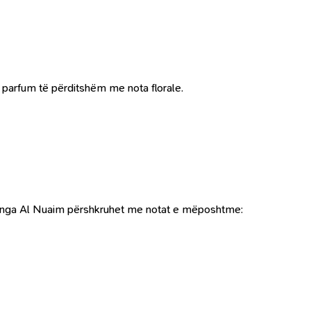
 parfum të përditshëm me nota florale.
icia nga Al Nuaim përshkruhet me notat e mëposhtme: