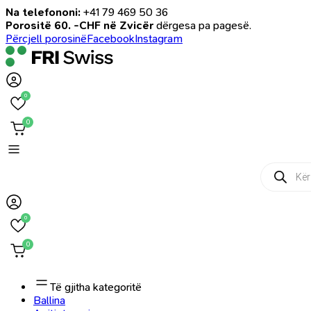
Na telefononi:
+41 79 469 50 36
Porositë 60. -CHF në Zvicër
dërgesa pa pagesë.
Përcjell porosinë
Facebook
Instagram
0
0
Products
search
0
0
Të gjitha kategoritë
Ballina