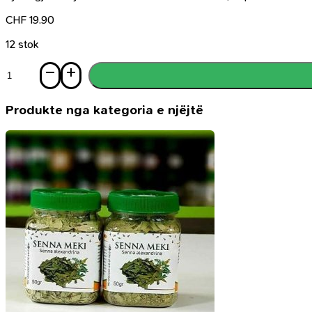
CHF
19.90
12 stok
Sasi
Parfum
Delicia,
50ml
Produkte nga kategoria e njëjtë