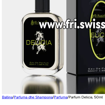
Ballina
/
Parfuma dhe Shampona
/
Parfuma
/
Parfum Delicia, 50ml