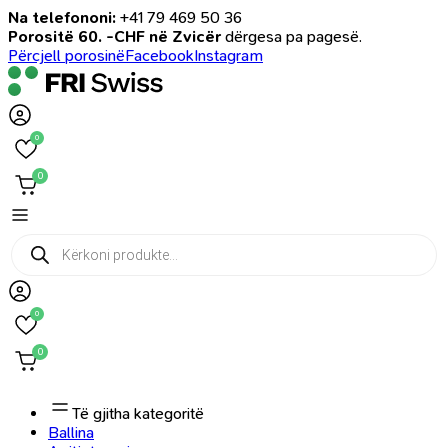
Na telefononi:
+41 79 469 50 36
Porositë 60. -CHF në Zvicër
dërgesa pa pagesë.
Përcjell porosinë
Facebook
Instagram
0
0
Products
search
0
0
Të gjitha kategoritë
Ballina