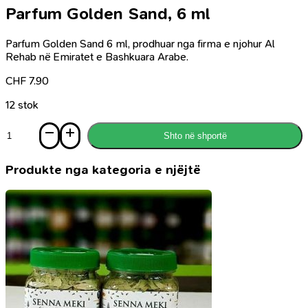
Parfum Golden Sand, 6 ml
Parfum Golden Sand 6 ml, prodhuar nga firma e njohur Al
Rehab në Emiratet e Bashkuara Arabe.
CHF
7.90
12 stok
Sasi
Shto në shportë
Parfum
Golden
Sand,
Produkte nga kategoria e njëjtë
6
ml