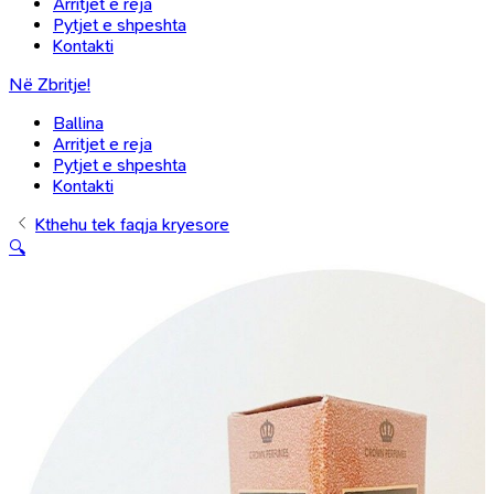
Arritjet e reja
Pytjet e shpeshta
Kontakti
Në Zbritje!
Ballina
Arritjet e reja
Pytjet e shpeshta
Kontakti
Kthehu tek faqja kryesore
🔍