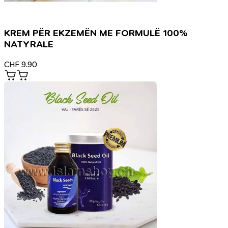
KREM PËR EKZEMËN ME FORMULË 100%
NATYRALE
CHF
9.90