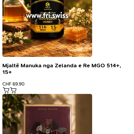
Mjaltë Manuka nga Zelanda e Re MGO 514+,
15+
CHF
69.90