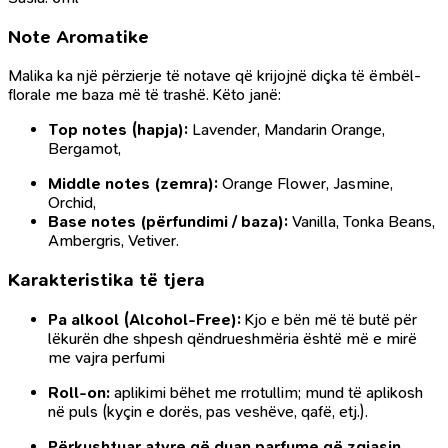
Note Aromatike
Malika ka një përzierje të notave që krijojnë diçka të ëmbël-
florale me baza më të trashë. Këto janë:
Top notes (hapja):
Lavender, Mandarin Orange,
Bergamot,
Middle notes (zemra):
Orange Flower, Jasmine,
Orchid,
Base notes (përfundimi / baza):
Vanilla, Tonka Beans,
Ambergris, Vetiver.
Karakteristika të tjera
Pa alkool (Alcohol-Free):
Kjo e bën më të butë për
lëkurën dhe shpesh qëndrueshmëria është më e mirë
me vajra perfumi
Roll-on:
aplikimi bëhet me rrotullim; mund të aplikosh
në puls (kyçin e dorës, pas veshëve, qafë, etj.).
Përkushtuar atyre që duan parfume që zgjasin