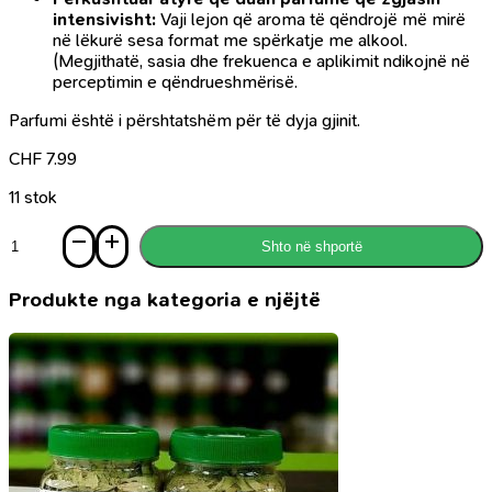
intensivisht:
Vaji lejon që aroma të qëndrojë më mirë
në lëkurë sesa format me spërkatje me alkool.
(Megjithatë, sasia dhe frekuenca e aplikimit ndikojnë në
perceptimin e qëndrueshmërisë.
Parfumi është i përshtatshëm për të dyja gjinit.
CHF
7.99
11 stok
Sasi
Shto në shportë
Parfum
Malika
Al
Produkte nga kategoria e njëjtë
Rehab,
6ml