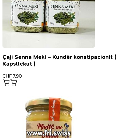
Çaji Senna Meki – Kundër konstipacionit (
Kapsllëkut )
CHF
7.90