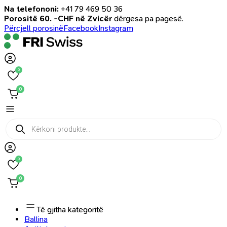
Na telefononi:
+41 79 469 50 36
Porositë 60. -CHF në Zvicër
dërgesa pa pagesë.
Përcjell porosinë
Facebook
Instagram
0
0
Products
search
0
0
Të gjitha kategoritë
Ballina