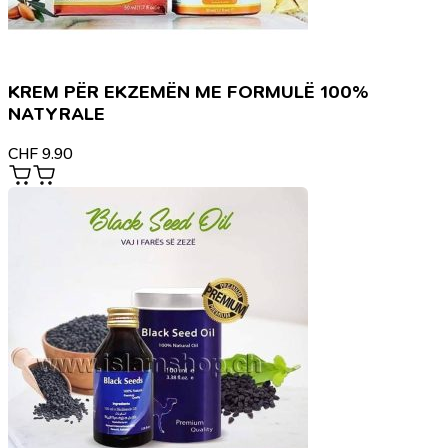
KREM PËR EKZEMËN ME FORMULË 100%
NATYRALE
CHF
9.90