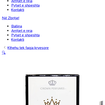
Arritjet e reja
Pytjet e shpeshta
Kontakti
Në Zbritje!
Ballina
Arritjet e reja
Pytjet e shpeshta
Kontakti
Kthehu tek faqja kryesore
🔍