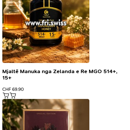
Mjaltë Manuka nga Zelanda e Re MGO 514+,
15+
CHF
69.90