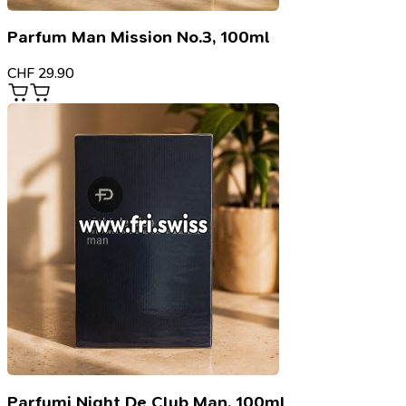
Parfum Man Mission No.3, 100ml
CHF
29.90
Parfumi Night De Club Man, 100ml