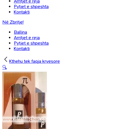
Arritjet e reja
Pytjet e shpeshta
Kontakti
Në Zbritje!
Ballina
Arritjet e reja
Pytjet e shpeshta
Kontakti
Kthehu tek faqja kryesore
🔍