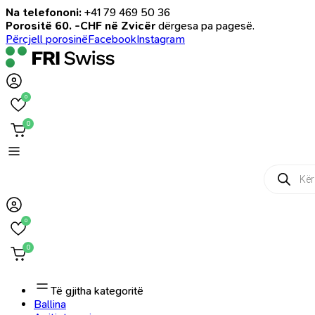
Na telefononi:
+41 79 469 50 36
Porositë 60. -CHF në Zvicër
dërgesa pa pagesë.
Përcjell porosinë
Facebook
Instagram
0
0
Products
search
0
0
Të gjitha kategoritë
Ballina