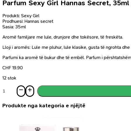
Parfum Sexy Girl Hannas Secret, 35ml
Produkti: Sexy Girl
Prodhuesi: Hannas secret
Sasia: 35ml
Aromë familjare me lule, drunjore dhe tokësore, të freskëta.
Lloji i aromës: Lule me pluhur, lule klasike, gusta të ngrohta dhe
Parfumi ka arom
ë të bukur dhe të embël. Parfum i përshtatshëm
CHF
19.90
12 stok
Sasi
Parfum
Sexy
Girl
Produkte nga kategoria e njëjtë
Hannas
Secret,
35ml