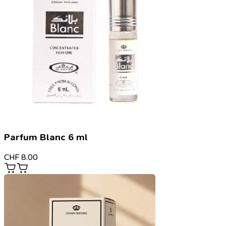
Parfum Blanc 6 ml
CHF
8.00