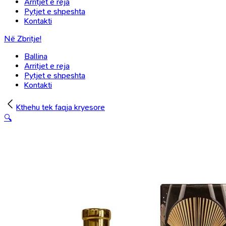
Arritjet e reja
Pytjet e shpeshta
Kontakti
Në Zbritje!
Ballina
Arritjet e reja
Pytjet e shpeshta
Kontakti
Kthehu tek faqja kryesore
🔍