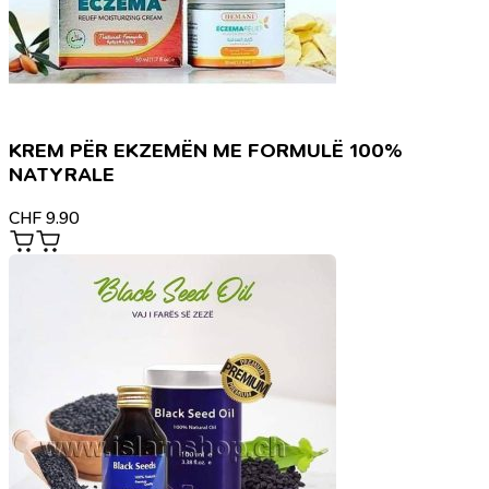
KREM PËR EKZEMËN ME FORMULË 100%
NATYRALE
CHF
9.90