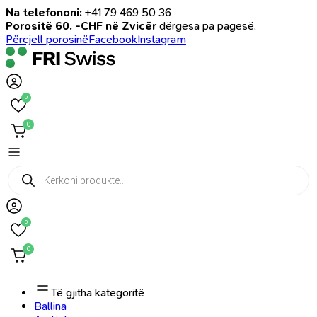
Na telefononi:
+41 79 469 50 36
Porositë 60. -CHF në Zvicër
dërgesa pa pagesë.
Përcjell porosinë
Facebook
Instagram
0
0
Products
search
0
0
Të gjitha kategoritë
Ballina