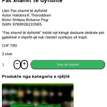
Pas xhamit të dyfishtë
Libri: Pas xhamit të dyfishtë
Autor: Halldora K. Thoroddsen
Botoi: Shtëpia Botuese Pegi
ISBN: 9789928233585
“Pas xhamit të dyfishtë” është një këngë dashurie delikate për
gjallërinë e shpirtit që nuk i bindet vyshkjes së trupit.
CHF
7.90
2 stok
Sasi
Shto në shportë
Pas
xhamit
të
Produkte nga kategoria e njëjtë
dyfishtë