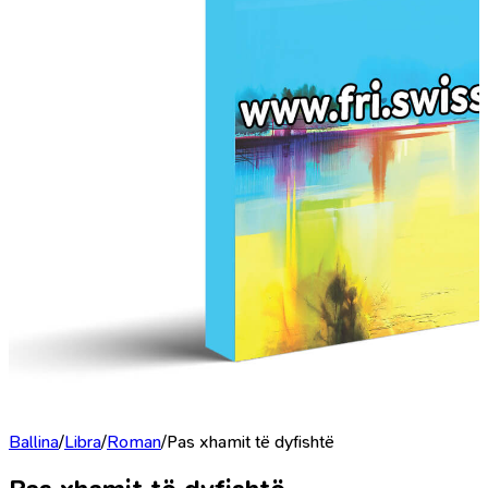
Ballina
/
Libra
/
Roman
/
Pas xhamit të dyfishtë