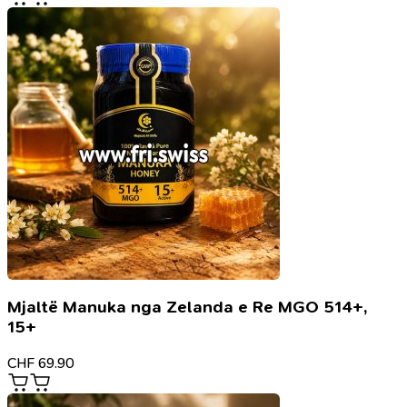
Mjaltë Manuka nga Zelanda e Re MGO 514+,
15+
CHF
69.90