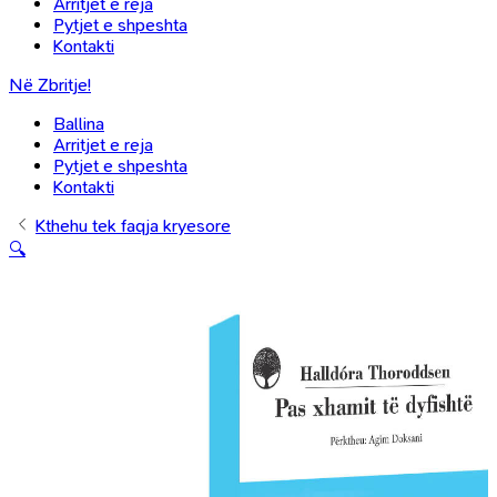
Arritjet e reja
Pytjet e shpeshta
Kontakti
Në Zbritje!
Ballina
Arritjet e reja
Pytjet e shpeshta
Kontakti
Kthehu tek faqja kryesore
🔍