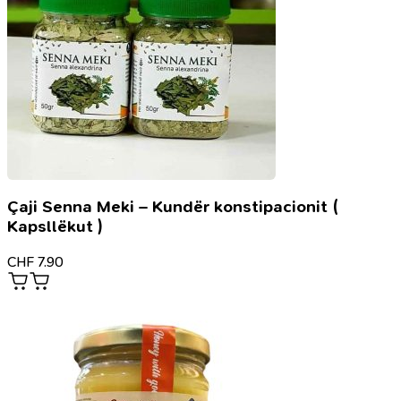
Çaji Senna Meki – Kundër konstipacionit (
Kapsllëkut )
CHF
7.90