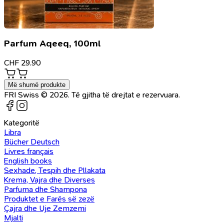
Parfum Aqeeq, 100ml
CHF
29.90
Më shumë produkte
FRI Swiss © 2026. Të gjitha të drejtat e rezervuara.
Kategoritë
Libra
Bücher Deutsch
Livres français
English books
Sexhade, Tespih dhe Pllakata
Krema, Vajra dhe Diverses
Parfuma dhe Shampona
Produktet e Farës së zezë
Çajra dhe Uje Zemzemi
Mjalti