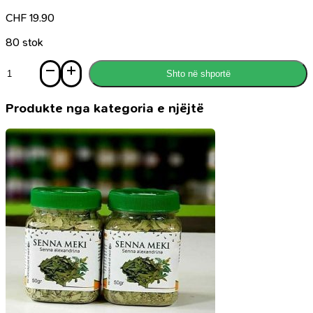
CHF
19.90
80 stok
Sasi
Shto në shportë
Pendohu
o
mëkatar
Produkte nga kategoria e njëjtë