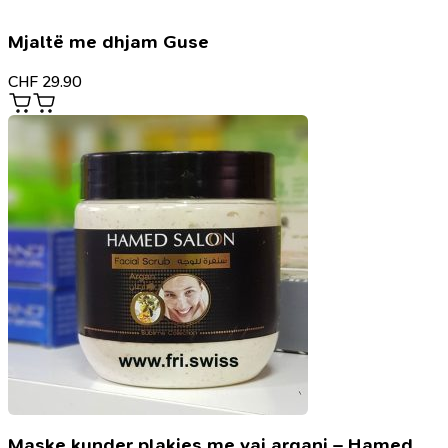
Mjaltë me dhjam Guse
CHF
29.90
Maske kunder plakjes me vaj argani – Hamed