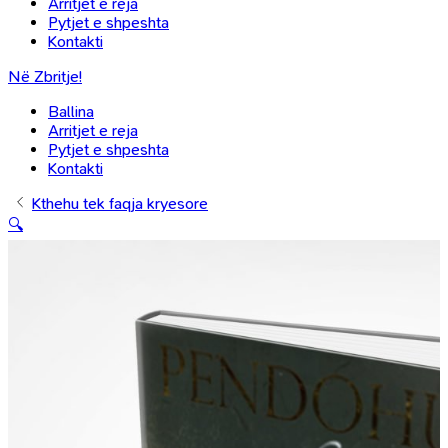
Arritjet e reja
Pytjet e shpeshta
Kontakti
Në Zbritje!
Ballina
Arritjet e reja
Pytjet e shpeshta
Kontakti
Kthehu tek faqja kryesore
🔍