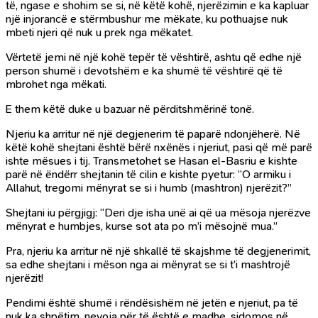
të, ngase e shohim se si, në këtë kohë, njerëzimin e ka kapluar
një injorancë e stërmbushur me mëkate, ku pothuajse nuk
mbeti njeri që nuk u prek nga mëkatet.
Vërtetë jemi në një kohë tepër të vështirë, ashtu që edhe një
person shumë i devotshëm e ka shumë të vështirë që të
mbrohet nga mëkati.
E them këtë duke u bazuar në përditshmërinë tonë.
Njeriu ka arritur në një degjenerim të paparë ndonjëherë. Në
këtë kohë shejtani është bërë nxënës i njeriut, pasi që më parë
ishte mësues i tij. Transmetohet se Hasan el-Basriu e kishte
parë në ëndërr shejtanin të cilin e kishte pyetur: “O armiku i
Allahut, tregomi mënyrat se si i humb (mashtron) njerëzit?”
Shejtani iu përgjigj: “Deri dje isha unë ai që ua mësoja njerëzve
mënyrat e humbjes, kurse sot ata po m’i mësojnë mua.”
Pra, njeriu ka arritur në një shkallë të skajshme të degjenerimit,
sa edhe shejtani i mëson nga ai mënyrat se si t’i mashtrojë
njerëzit!
Pendimi është shumë i rëndësishëm në jetën e njeriut, pa të
nuk ka shpëtim, nevoja për të është e madhe, sidomos në