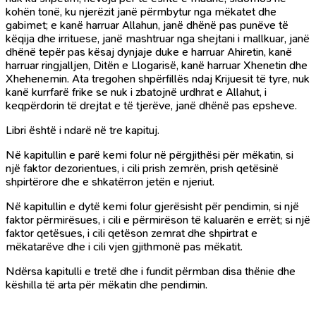
kohën tonë, ku njerëzit janë përmbytur nga mëkatet dhe
gabimet; e kanë harruar Allahun, janë dhënë pas punëve të
këqija dhe irrituese, janë mashtruar nga shejtani i mallkuar, janë
dhënë tepër pas kësaj dynjaje duke e harruar Ahiretin, kanë
harruar ringjalljen, Ditën e Llogarisë, kanë harruar Xhenetin dhe
Xhehenemin. Ata tregohen shpërfillës ndaj Krijuesit të tyre, nuk
kanë kurrfarë frike se nuk i zbatojnë urdhrat e Allahut, i
keqpërdorin të drejtat e të tjerëve, janë dhënë pas epsheve.
Libri është i ndarë në tre kapituj.
Në kapitullin e parë kemi folur në përgjithësi për mëkatin, si
një faktor dezorientues, i cili prish zemrën, prish qetësinë
shpirtërore dhe e shkatërron jetën e njeriut.
Në kapitullin e dytë kemi folur gjerësisht për pendimin, si një
faktor përmirësues, i cili e përmirëson të kaluarën e errët; si një
faktor qetësues, i cili qetëson zemrat dhe shpirtrat e
mëkatarëve dhe i cili vjen gjithmonë pas mëkatit.
Ndërsa kapitulli e tretë dhe i fundit përmban disa thënie dhe
këshilla të arta për mëkatin dhe pendimin.