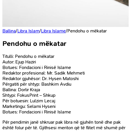
Ballina
/
Libra Islam
/
Libra Islame
/
Pendohu o mëkatar
Pendohu o mëkatar
Titulli: Pendohu o mëkatar
Autor: Ejup Haziri
Botues: Fondacioni i Rinisë Islame
Redaktor profesional: Mr. Sadik Mehmeti
Redaktor gjuhësor: Dr. Hysen Matoshi
Përgatiti për shtyp: Bashkim Avdiu
Ballina: Dorlir Kraja
Shtypi: FokusPrint – Shkup
Për botuesin: Lulzim Lecaj
Marketingu: Selami Hyseni
Botues: Fondacioni i Rinisë Islame
Për pendimin janë shkruar pak libra në gjuhën tonë dhe pak
është folur për të. Gjithsesi meriton që të flitet më shumë për