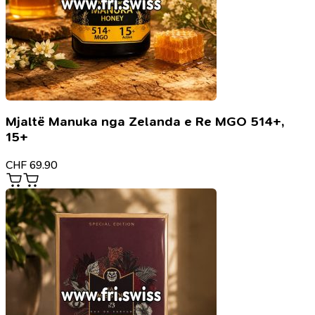
Mjaltë Manuka nga Zelanda e Re MGO 514+,
15+
CHF
69.90