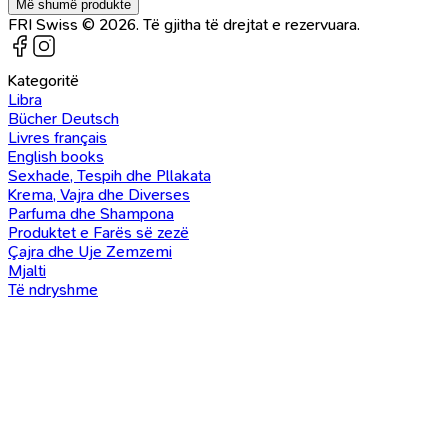
Më shumë produkte
FRI Swiss © 2026. Të gjitha të drejtat e rezervuara.
Kategoritë
Libra
Bücher Deutsch
Livres français
English books
Sexhade, Tespih dhe Pllakata
Krema, Vajra dhe Diverses
Parfuma dhe Shampona
Produktet e Farës së zezë
Çajra dhe Uje Zemzemi
Mjalti
Të ndryshme