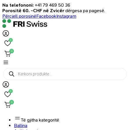
Na telefononi:
+41 79 469 50 36
Porositë 60. -CHF në Zvicër
dërgesa pa pagesë.
Përcjell porosinë
Facebook
Instagram
0
0
Products
search
0
0
Të gjitha kategoritë
Ballina