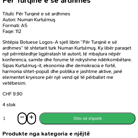
Për Turqinë e së ardhmes
Titulli: Për Turqinë e së ardhmes
Autori: Numan Kurtulmuş
Formati: A5
Faqe: 112
Shtëpia Botuese Logos-A sjell librin “Për Turqinë e së
ardhmes” të shtetarit turk Numan Kurtulmuş. Ky libër paraqet
një përmbledhje ligjëratash të autorit, të mbajtura nëpër
konferenca, samite dhe forume të ndryshme ndërkombëtare.
Sipas Kurtulmuş-it, ekonomia dhe demokracia e fortë,
harmonia shtet-popull dhe politika e jashtme aktive, janë
elementet kryesore për një vend që të përballet me
vetëbesim.
CHF
9.90
4 stok
Sasi
Shto në shportë
Për
Turqinë
e
Produkte nga kategoria e njëjtë