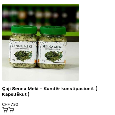
së
ardhmes
Çaji Senna Meki – Kundër konstipacionit (
Kapsllëkut )
CHF
7.90