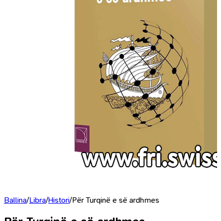
Ballina
/
Libra
/
Histori
/
Për Turqinë e së ardhmes