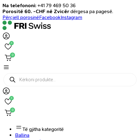
Na telefononi:
+41 79 469 50 36
Porositë 60. -CHF në Zvicër
dërgesa pa pagesë.
Përcjell porosinë
Facebook
Instagram
0
0
Products
search
0
0
Të gjitha kategoritë
Ballina