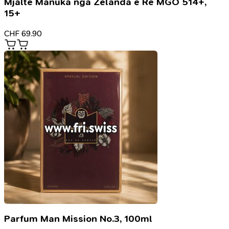
Mjaltë Manuka nga Zelanda e Re MGO 514+,
15+
CHF
69.90
Parfum Man Mission No.3, 100ml