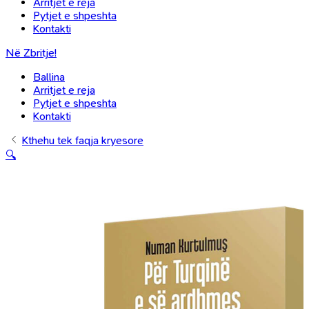
Arritjet e reja
Pytjet e shpeshta
Kontakti
Në Zbritje!
Ballina
Arritjet e reja
Pytjet e shpeshta
Kontakti
Kthehu tek faqja kryesore
🔍