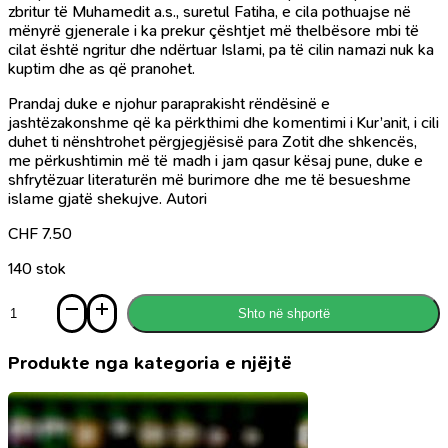
zbritur të Muhamedit a.s., suretul Fatiha, e cila pothuajse në
mënyrë gjenerale i ka prekur çështjet më thelbësore mbi të
cilat është ngritur dhe ndërtuar Islami, pa të cilin namazi nuk ka
kuptim dhe as që pranohet.
Prandaj duke e njohur paraprakisht rëndësinë e
jashtëzakonshme që ka përkthimi dhe komentimi i Kur’anit, i cili
duhet ti nënshtrohet përgjegjësisë para Zotit dhe shkencës,
me përkushtimin më të madh i jam qasur kësaj pune, duke e
shfrytëzuar literaturën më burimore dhe me të besueshme
islame gjatë shekujve. Autori
CHF
7.50
140 stok
Sasi
Shto në shportë
Përkthimi
dhe
komentimi
Produkte nga kategoria e njëjtë
i
domëthënies
së
el