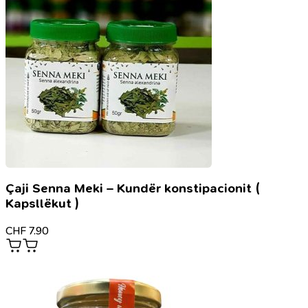
-
Istiadhesë,
el-
Besmelesë
dhe
i
suretu-
l-
Fatiha
në
gjuhën
shqipe
Çaji Senna Meki – Kundër konstipacionit (
Kapsllëkut )
CHF
7.90