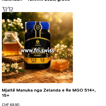
Mjaltë Manuka nga Zelanda e Re MGO 514+,
15+
CHF
69.90