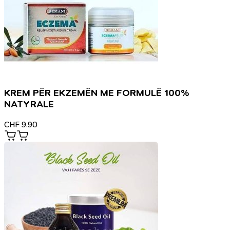
KREM PËR EKZEMËN ME FORMULË 100%
NATYRALE
CHF
9.90