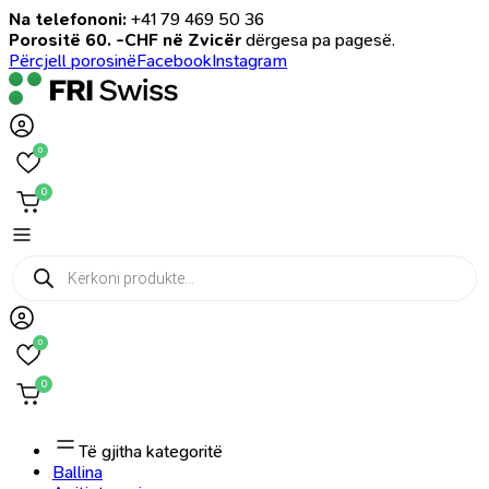
Na telefononi:
+41 79 469 50 36
Porositë 60. -CHF në Zvicër
dërgesa pa pagesë.
Përcjell porosinë
Facebook
Instagram
0
0
Products
search
0
0
Të gjitha kategoritë
Ballina