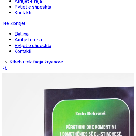
Arritjet e reja
Pytjet e shpeshta
Kontakti
Në Zbritje!
Ballina
Arritjet e reja
Pytjet e shpeshta
Kontakti
Kthehu tek faqja kryesore
🔍