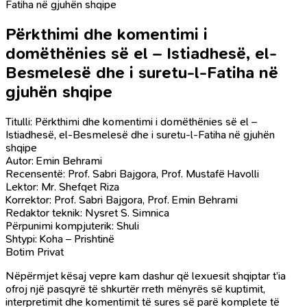
Fatiha në gjuhën shqipe
Përkthimi dhe komentimi i
domëthënies së el – Istiadhesë, el-
Besmelesë dhe i suretu-l-Fatiha në
gjuhën shqipe
Titulli: Përkthimi dhe komentimi i domëthënies së el –
Istiadhesë, el-Besmelesë dhe i suretu-l-Fatiha në gjuhën
shqipe
Autor: Emin Behrami
Recensentë: Prof. Sabri Bajgora, Prof. Mustafë Havolli
Lektor: Mr. Shefqet Riza
Korrektor: Prof. Sabri Bajgora, Prof. Emin Behrami
Redaktor teknik: Nysret S. Simnica
Përpunimi kompjuterik: Shuli
Shtypi: Koha – Prishtinë
Botim Privat
Nëpërmjet kësaj vepre kam dashur që lexuesit shqiptar t’ia
ofroj një pasqyrë të shkurtër rreth mënyrës së kuptimit,
interpretimit dhe komentimit të sures së parë komplete të