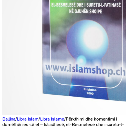
Ballina
/
Libra Islam
/
Libra Islame
/
Përkthimi dhe komentimi i
domëthënies së el – Istiadhesë, el-Besmelesë dhe i suretu-l-