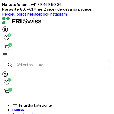
Na telefononi:
+41 79 469 50 36
Porositë 60. -CHF në Zvicër
dërgesa pa pagesë.
Përcjell porosinë
Facebook
Instagram
0
0
Products
search
0
0
Të gjitha kategoritë
Ballina