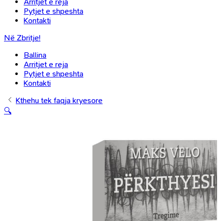
Arritjet e reja
Pytjet e shpeshta
Kontakti
Në Zbritje!
Ballina
Arritjet e reja
Pytjet e shpeshta
Kontakti
Kthehu tek faqja kryesore
🔍