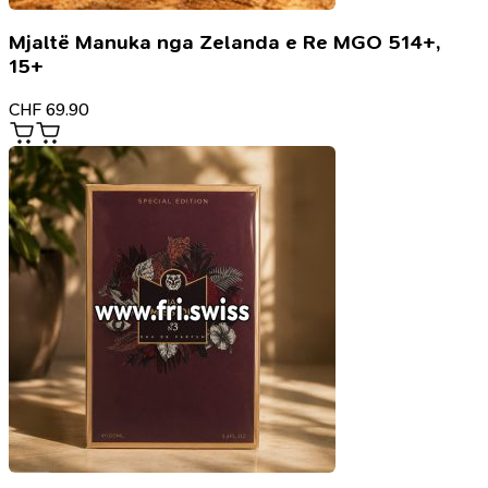
Mjaltë Manuka nga Zelanda e Re MGO 514+,
15+
CHF
69.90