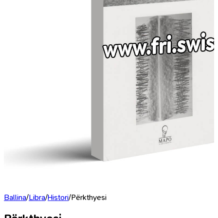
Ballina
/
Libra
/
Histori
/
Përkthyesi