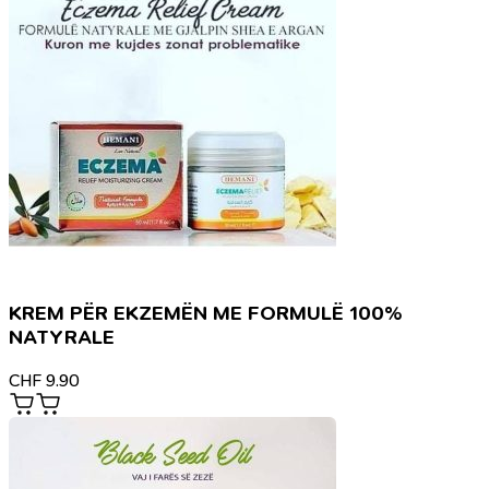
KREM PËR EKZEMËN ME FORMULË 100%
NATYRALE
CHF
9.90