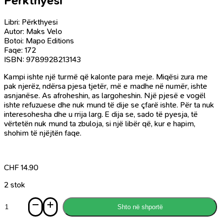
Përkthyesi
Libri: Përkthyesi
Autor: Maks Velo
Botoi: Mapo Editions
Faqe: 172
ISBN: 9789928213143
Kampi ishte një turmë që kalonte para meje. Miqësi zura me
pak njerëz, ndërsa pjesa tjetër, më e madhe në numër, ishte
asnjanëse. As afroheshin, as largoheshin. Një pjesë e vogël
ishte refuzuese dhe nuk mund të dije se çfarë ishte. Për ta nuk
interesohesha dhe u rrija larg. E dija se, sado të pyesja, të
vërtetën nuk mund ta zbuloja, si një libër që, kur e hapim,
shohim të njëjtën faqe.
CHF
14.90
2 stok
Sasi
Shto në shportë
Përkthyesi