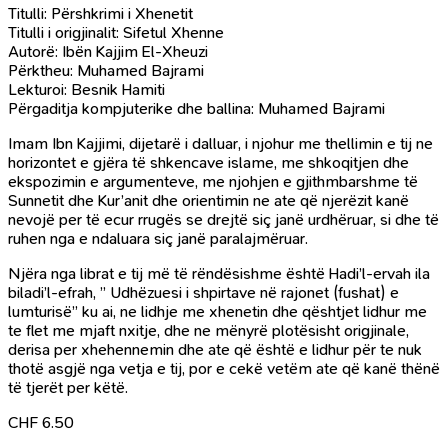
Titulli: Përshkrimi i Xhenetit
Titulli i origjinalit: Sifetul Xhenne
Autorë: Ibën Kajjim El-Xheuzi
Përktheu: Muhamed Bajrami
Lekturoi: Besnik Hamiti
Përgaditja kompjuterike dhe ballina: Muhamed Bajrami
Imam Ibn Kajjimi, dijetarë i dalluar, i njohur me thellimin e tij ne
horizontet e gjëra të shkencave islame, me shkoqitjen dhe
ekspozimin e argumenteve, me njohjen e gjithmbarshme të
Sunnetit dhe Kur’anit dhe orientimin ne ate që njerëzit kanë
nevojë per të ecur rrugës se drejtë siç janë urdhëruar, si dhe të
ruhen nga e ndaluara siç janë paralajmëruar.
Njëra nga librat e tij më të rëndësishme është Hadi’l-ervah ila
biladi’l-efrah, ” Udhëzuesi i shpirtave në rajonet (fushat) e
lumturisë” ku ai, ne lidhje me xhenetin dhe qështjet lidhur me
te flet me mjaft nxitje, dhe ne mënyrë plotësisht origjinale,
derisa per xhehennemin dhe ate që është e lidhur për te nuk
thotë asgjë nga vetja e tij, por e cekë vetëm ate që kanë thënë
të tjerët per këtë.
CHF
6.50