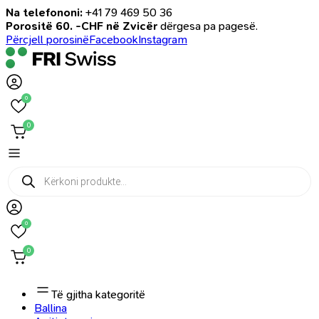
Na telefononi:
+41 79 469 50 36
Porositë 60. -CHF në Zvicër
dërgesa pa pagesë.
Përcjell porosinë
Facebook
Instagram
0
0
Products
search
0
0
Të gjitha kategoritë
Ballina