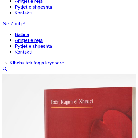
Arritjet e reja
Pytjet e shpeshta
Kontakti
Në Zbritje!
Ballina
Arritjet e reja
Pytjet e shpeshta
Kontakti
Kthehu tek faqja kryesore
🔍