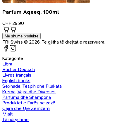
Parfum Aqeeq, 100ml
CHF
29.90
Më shumë produkte
FRI Swiss © 2026. Të gjitha të drejtat e rezervuara.
Kategoritë
Libra
Bücher Deutsch
Livres français
English books
Sexhade, Tespih dhe Pllakata
Krema, Vajra dhe Diverses
Parfuma dhe Shampona
Produktet e Farës së zezë
Çajra dhe Uje Zemzemi
Mjalti
Të ndryshme