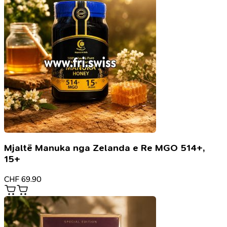
Mjaltë Manuka nga Zelanda e Re MGO 514+,
15+
CHF
69.90