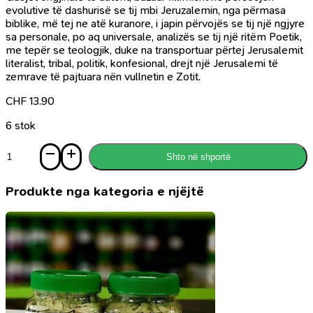
evolutive të dashurisë se tij mbi Jeruzalemin, nga përmasa
biblike, më tej ne atë kuranore, i japin përvojës se tij një ngjyre
sa personale, po aq universale, analizës se tij një ritëm Poetik,
me tepër se teologjik, duke na transportuar përtej Jerusalemit
literalist, tribal, politik, konfesional, drejt një Jerusalemi të
zemrave të pajtuara nën vullnetin e Zotit.
CHF
13.90
6 stok
Sasi
Shto në shportë
Përtej
Jerusalemit
Produkte nga kategoria e njëjtë