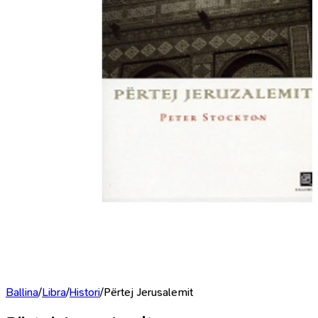
Ballina
/
Libra
/
Histori
/
Përtej Jerusalemit