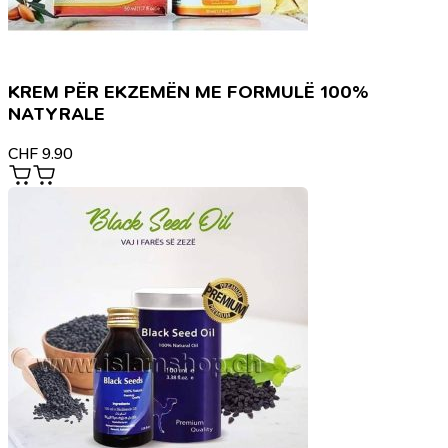
KREM PËR EKZEMËN ME FORMULË 100%
NATYRALE
CHF
9.90