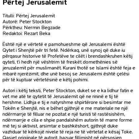
Përtej Jerusalemit
Titulli: Përtej Jerusalemit
Autorë: Peter Stockton
Përktheu: Nermin Begzade
Redaktoi: Rezart Beka
Është një e vërtetë e pamohueshme që Jerusalemi është
Qytet i Shenjtë për tri fetë. Ndërkaq, unë synoj që duke iu
përqasur historive të Profetëve te cilët i brendashkruhen këtij
qyteti, t’i hedh një vështrim të freskët domethënies së
jeruzalemit për muslimanët. Kurani thotë se Islami është feja e
mbarë njerëzimit, dhe unë besoj se Jerusalemi është çelësi
për të kuptuar vërtetësinë e këtij pohimi.
Autori i këtij teksti, Peter Stockton, duket se e ka lidhur fatin e
vet me atë te qytetit të Jerusalemit që ne rininë e tij të
hershme. Lidhja e tij e natyrshme shpirtërore si besimtar me
Tokën e Shenjtë, nis e bëhet gjithnjë e me materiale ne një
ndërmarrje të filluar ne pozitat e një turisti të rastësishëm,
ndërmarrje e cila e shpie pandalshëm autorin të marre forme
më tej si aktivist, arsimtar e bashkëshort, gjithnjë duke
vazhduar të kërkojë nivele të reja ne të vërtetat e kësaj Toke.
Qasjet origjinale të autorit, bazuar fillimisht në përsosjen