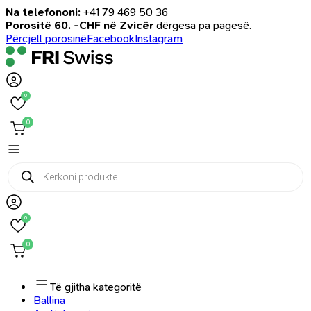
Na telefononi:
+41 79 469 50 36
Porositë 60. -CHF në Zvicër
dërgesa pa pagesë.
Përcjell porosinë
Facebook
Instagram
0
0
Products
search
0
0
Të gjitha kategoritë
Ballina