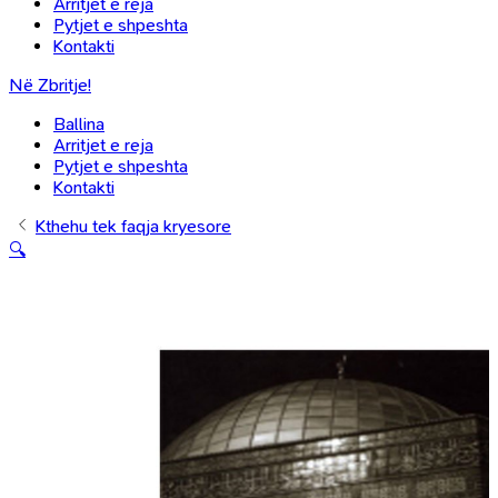
Arritjet e reja
Pytjet e shpeshta
Kontakti
Në Zbritje!
Ballina
Arritjet e reja
Pytjet e shpeshta
Kontakti
Kthehu tek faqja kryesore
🔍