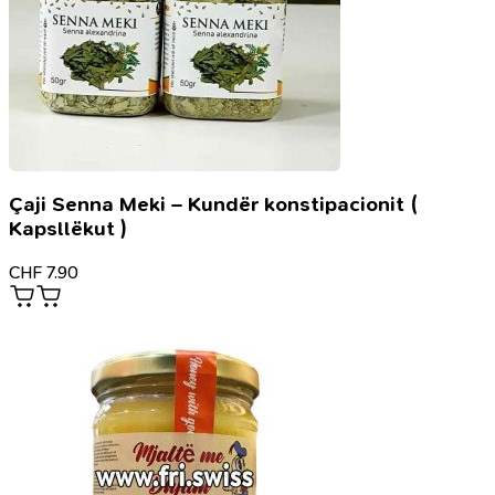
Çaji Senna Meki – Kundër konstipacionit (
Kapsllëkut )
CHF
7.90