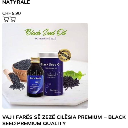
NATYRALE
CHF
9.90
VAJ I FARËS SË ZEZË CILËSIA PREMIUM – BLACK
SEED PREMIUM QUALITY