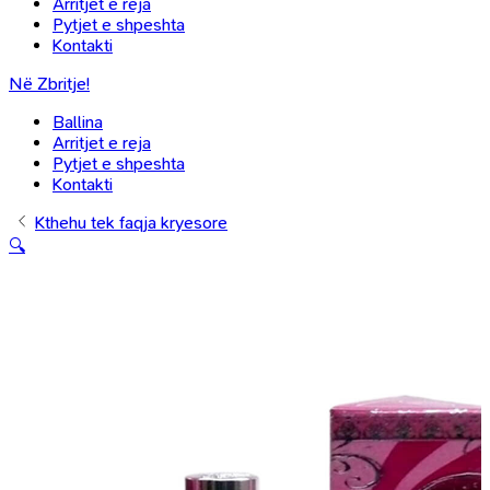
Arritjet e reja
Pytjet e shpeshta
Kontakti
Në Zbritje!
Ballina
Arritjet e reja
Pytjet e shpeshta
Kontakti
Kthehu tek faqja kryesore
🔍