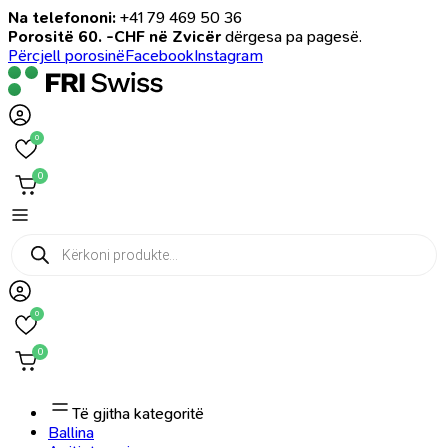
Na telefononi:
+41 79 469 50 36
Porositë 60. -CHF në Zvicër
dërgesa pa pagesë.
Përcjell porosinë
Facebook
Instagram
0
0
Products
search
0
0
Të gjitha kategoritë
Ballina