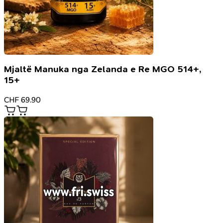
Mjaltë Manuka nga Zelanda e Re MGO 514+,
15+
CHF
69.90