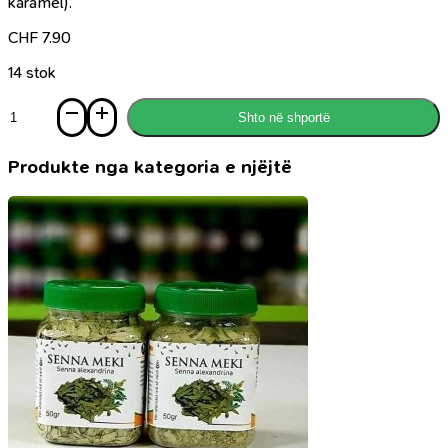
karamel).
CHF
7.90
14 stok
Sasi
Shto në shportë
Parfum
Pink
Musk
Produkte nga kategoria e njëjtë
Lade
classic,
6ml