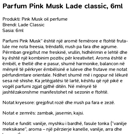
Parfum Pink Musk Lade classic, 6ml
Produkti: Pink Musk oil perfume
Brendi: Lade Classic
Sasia: 6ml
Parfumi Pink Musk” është një aromë femërore e ftohtë fruta-
lule me nota freesia, trëndafili, rrush pa fara dhe agrume.
Përmban grejpfrut me freskinë, vrullin, hidhërimin e lehtë dhe
ky është një kombinim pozitiv, për kreativitet. Aroma është e
ëmbël, e thellë dhe e pasur, shumë harmonike, balancon në
mënyrë të përkryer ëmbëlsinë e luleve dhe frutave me notat
përfundimtare orientale. Ndihet shumë më i ngopur në lëkurë
sesa në shishe. Ka jetëgjatësi të lartë, kështu që një pikë e
vogël parfumi zgjat gjithë ditën. Në mënyrë të
jashtëzakonshme manifestohet në sezonin e ftohtë.
Notat kryesore: grejpfrut rozë dhe rrush pa fara e zezë.
Notat e zemrës: zambak, jasemin, kajsi.
Notat e fundit: vanilje, myshku i bardhë, fasule tonka (“vanilje
meksikane”, aroma – një përzierje kanelle, vanilje, arra dhe