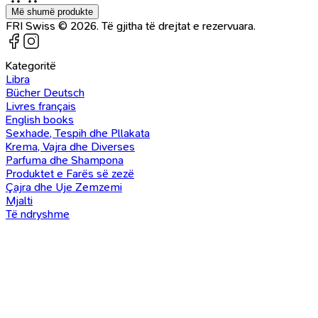
Më shumë produkte
FRI Swiss © 2026. Të gjitha të drejtat e rezervuara.
Kategoritë
Libra
Bücher Deutsch
Livres français
English books
Sexhade, Tespih dhe Pllakata
Krema, Vajra dhe Diverses
Parfuma dhe Shampona
Produktet e Farës së zezë
Çajra dhe Uje Zemzemi
Mjalti
Të ndryshme