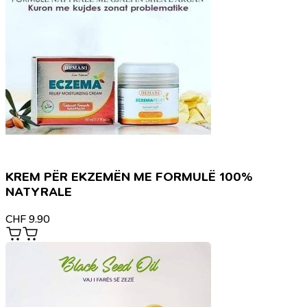
KREM PËR EKZEMËN ME FORMULË 100%
NATYRALE
CHF
9.90