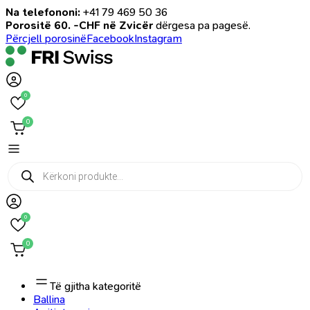
Na telefononi:
+41 79 469 50 36
Porositë 60. -CHF në Zvicër
dërgesa pa pagesë.
Përcjell porosinë
Facebook
Instagram
0
0
Products
search
0
0
Të gjitha kategoritë
Ballina