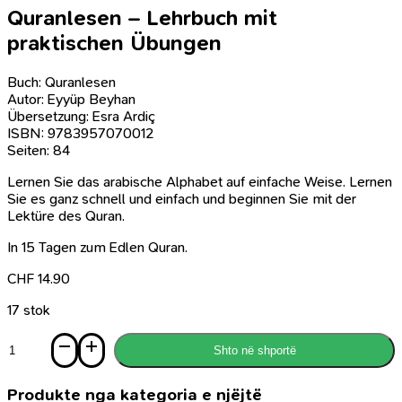
Quranlesen – Lehrbuch mit
praktischen Übungen
Buch: Quranlesen
Autor: Eyyüp Beyhan
Übersetzung: Esra Ardiç
ISBN: 9783957070012
Seiten: 84
Lernen Sie das arabische Alphabet auf einfache Weise. Lernen
Sie es ganz schnell und einfach und beginnen Sie mit der
Lektüre des Quran.
In 15 Tagen zum Edlen Quran.
CHF
14.90
17 stok
Sasi
Shto në shportë
Quranlesen
-
Lehrbuch
Produkte nga kategoria e njëjtë