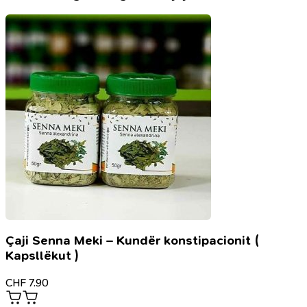
mit
praktischen
Übungen
Çaji Senna Meki – Kundër konstipacionit (
Kapsllëkut )
CHF
7.90