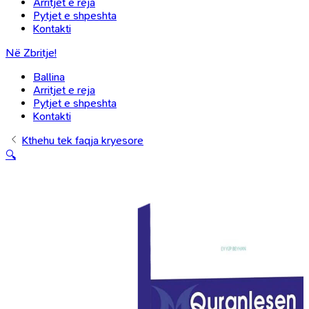
Arritjet e reja
Pytjet e shpeshta
Kontakti
Në Zbritje!
Ballina
Arritjet e reja
Pytjet e shpeshta
Kontakti
Kthehu tek faqja kryesore
🔍