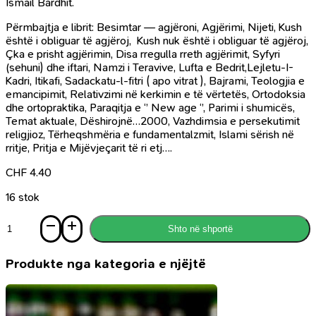
Ismail Bardhit.
Përmbajtja e librit: Besimtar — agjëroni, Agjërimi, Nijeti, Kush
është i obliguar të agjëroj, Kush nuk është i obliguar të agjëroj,
Çka e prisht agjërimin, Disa rregulla rreth agjërimit, Syfyri
(sehuni) dhe iftari, Namzi i Teravive, Lufta e Bedrit,Lejletu-I-
Kadri, Itikafi, Sadackatu-l-fitri ( apo vitrat ), Bajrami, Teologjia e
emancipimit, Relativzimi në kerkimin e të vërtetës, Ortodoksia
dhe ortopraktika, Paraqitja e ‘’ New age ‘’, Parimi i shumicës,
Temat aktuale, Dëshirojnë…2000, Vazhdimsia e persekutimit
religjioz, Tërheqshmëria e fundamentalzmit, Islami sërish në
rritje, Pritja e Mijëvjeçarit të ri etj….
CHF
4.40
16 stok
Sasi
Shto në shportë
Ramazani
pa
mileniume
Produkte nga kategoria e njëjtë
dhe
teologjia
e
tij