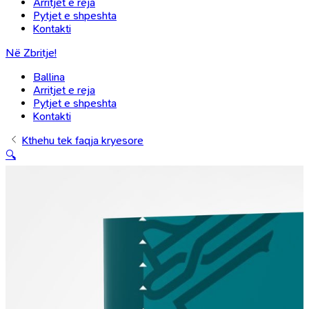
Arritjet e reja
Pytjet e shpeshta
Kontakti
Në Zbritje!
Ballina
Arritjet e reja
Pytjet e shpeshta
Kontakti
Kthehu tek faqja kryesore
🔍