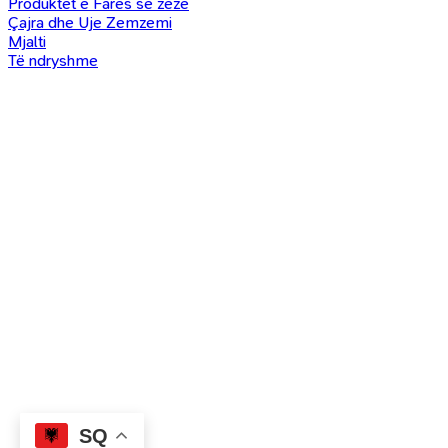
Produktet e Farës së zezë
Çajra dhe Uje Zemzemi
Mjalti
Të ndryshme
SQ