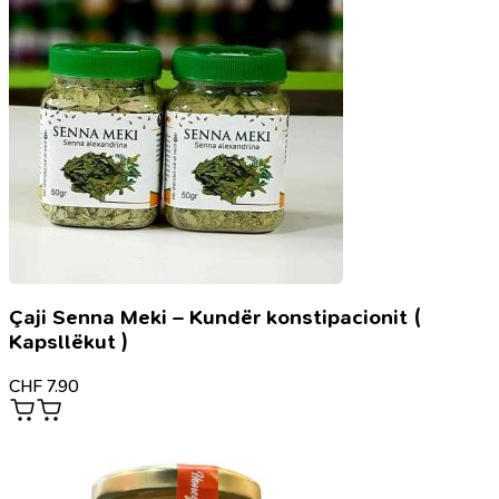
Çaji Senna Meki – Kundër konstipacionit (
Kapsllëkut )
CHF
7.90