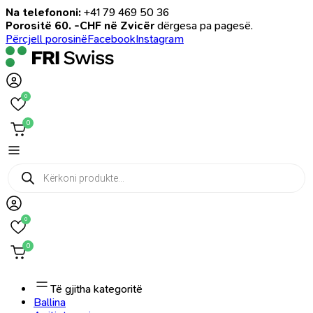
Na telefononi:
+41 79 469 50 36
Porositë 60. -CHF në Zvicër
dërgesa pa pagesë.
Përcjell porosinë
Facebook
Instagram
0
0
Products
search
0
0
Të gjitha kategoritë
Ballina