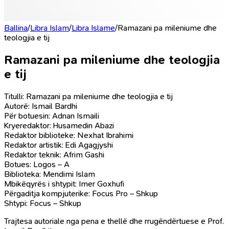
Ballina
/
Libra Islam
/
Libra Islame
/
Ramazani pa mileniume dhe
teologjia e tij
Ramazani pa mileniume dhe teologjia
e tij
Titulli: Ramazani pa mileniume dhe teologjia e tij
Autorë: Ismail Bardhi
Për botuesin: Adnan Ismaili
Kryeredaktor: Husamedin Abazi
Redaktor biblioteke: Nexhat Ibrahimi
Redaktor artistik: Edi Agagjyshi
Redaktor teknik: Afrim Gashi
Botues: Logos – A
Biblioteka: Mendimi Islam
Mbikëqyrës i shtypit: Imer Goxhufi
Përgaditja kompjuterike: Focus Pro – Shkup
Shtypi: Focus – Shkup
Trajtesa autoriale nga pena e thellë dhe rrugëndërtuese e Prof.