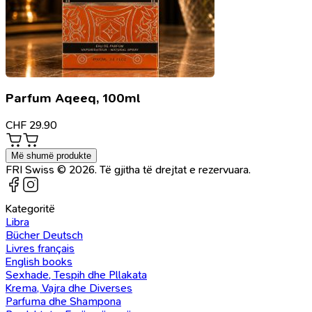
Parfum Aqeeq, 100ml
CHF
29.90
Më shumë produkte
FRI Swiss © 2026. Të gjitha të drejtat e rezervuara.
Kategoritë
Libra
Bücher Deutsch
Livres français
English books
Sexhade, Tespih dhe Pllakata
Krema, Vajra dhe Diverses
Parfuma dhe Shampona