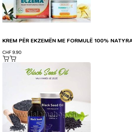
KREM PËR EKZEMËN ME FORMULË 100% NATYR
CHF
9.90