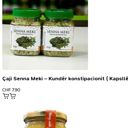
Çaji Senna Meki – Kundër konstipacionit ( Kapsllë
CHF
7.90