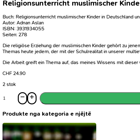
Religionsunterricht muslimischer Kinde
Buch: Religionsunterricht muslimischer Kinder in Deutschland u
Autor: Adnan Aslan
ISBN: 3931934055
Seiten: 278
Die religiöse Erziehung der muslimischen Kinder gehört zu jen
Themas heute jedem, der mit der Schulrealitat in unserer multiet
Die Arbeit greift ein Thema auf, das meines Wissens mit dieser
CHF
24.90
2 stok
Sasi
Religionsunterricht
muslimischer
Kinder
Produkte nga kategoria e njëjtë
in
Deutschland
und
Österreich