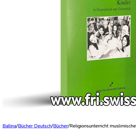
Ballina
/
Bücher Deutsch
/
Bücher
/
Religionsunterricht muslimische