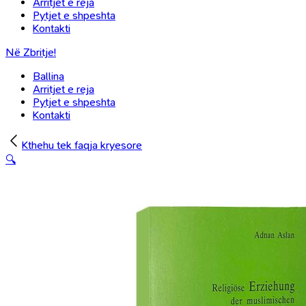
Arritjet e reja
Pytjet e shpeshta
Kontakti
Në Zbritje!
Ballina
Arritjet e reja
Pytjet e shpeshta
Kontakti
Kthehu tek faqja kryesore
🔍