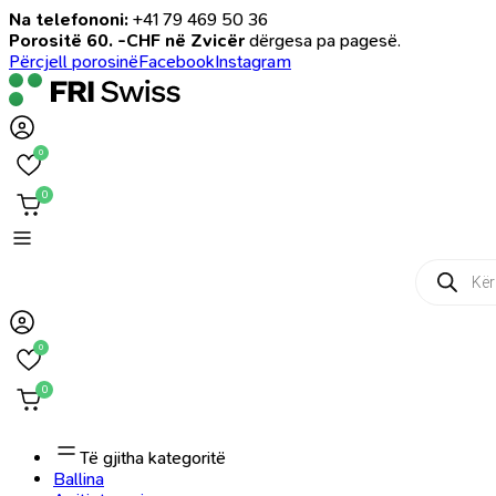
Na telefononi:
+41 79 469 50 36
Porositë 60. -CHF në Zvicër
dërgesa pa pagesë.
Përcjell porosinë
Facebook
Instagram
0
0
Products
search
0
0
Të gjitha kategoritë
Ballina