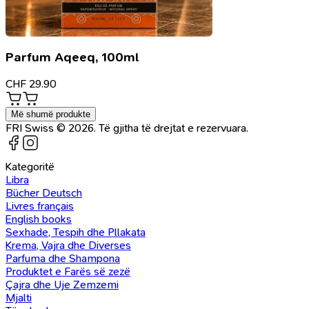
Parfum Aqeeq, 100ml
CHF
29.90
Më shumë produkte
FRI Swiss © 2026. Të gjitha të drejtat e rezervuara.
Kategoritë
Libra
Bücher Deutsch
Livres français
English books
Sexhade, Tespih dhe Pllakata
Krema, Vajra dhe Diverses
Parfuma dhe Shampona
Produktet e Farës së zezë
Çajra dhe Uje Zemzemi
Mjalti