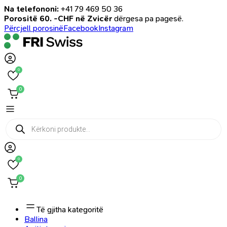
Na telefononi:
+41 79 469 50 36
Porositë 60. -CHF në Zvicër
dërgesa pa pagesë.
Përcjell porosinë
Facebook
Instagram
0
0
Products
search
0
0
Të gjitha kategoritë
Ballina