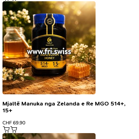
Mjaltë Manuka nga Zelanda e Re MGO 514+,
15+
CHF
69.90