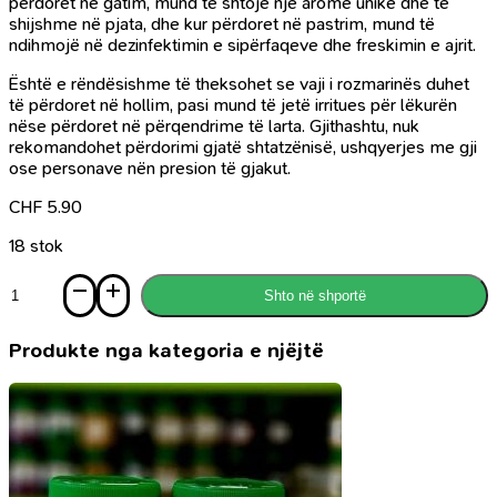
përdoret në gatim, mund të shtojë një aromë unike dhe të
shijshme në pjata, dhe kur përdoret në pastrim, mund të
ndihmojë në dezinfektimin e sipërfaqeve dhe freskimin e ajrit.
Është e rëndësishme të theksohet se vaji i rozmarinës duhet
të përdoret në hollim, pasi mund të jetë irritues për lëkurën
nëse përdoret në përqendrime të larta. Gjithashtu, nuk
rekomandohet përdorimi gjatë shtatzënisë, ushqyerjes me gji
ose personave nën presion të gjakut.
CHF
5.90
18 stok
Sasi
Shto në shportë
Vaj
Rosmarine
-
Produkte nga kategoria e njëjtë
Rosemary
Oil