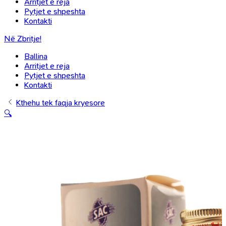
Arritjet e reja
Pytjet e shpeshta
Kontakti
Në Zbritje!
Ballina
Arritjet e reja
Pytjet e shpeshta
Kontakti
Kthehu tek faqja kryesore
🔍