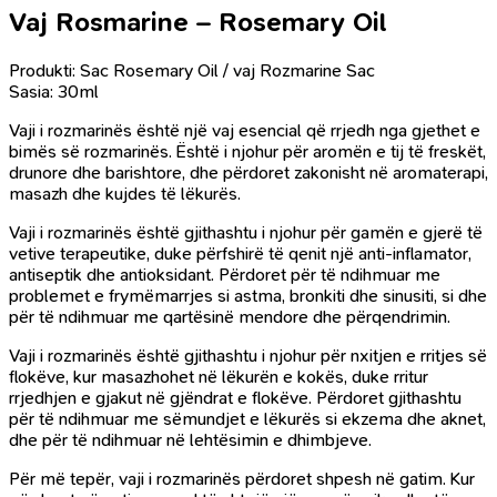
Vaj Rosmarine – Rosemary Oil
Produkti: Sac Rosemary Oil / vaj Rozmarine Sac
Sasia: 30ml
Vaji i rozmarinës është një vaj esencial që rrjedh nga gjethet e
bimës së rozmarinës. Është i njohur për aromën e tij të freskët,
drunore dhe barishtore, dhe përdoret zakonisht në aromaterapi,
masazh dhe kujdes të lëkurës.
Vaji i rozmarinës është gjithashtu i njohur për gamën e gjerë të
vetive terapeutike, duke përfshirë të qenit një anti-inflamator,
antiseptik dhe antioksidant. Përdoret për të ndihmuar me
problemet e frymëmarrjes si astma, bronkiti dhe sinusiti, si dhe
për të ndihmuar me qartësinë mendore dhe përqendrimin.
Vaji i rozmarinës është gjithashtu i njohur për nxitjen e rritjes së
flokëve, kur masazhohet në lëkurën e kokës, duke rritur
rrjedhjen e gjakut në gjëndrat e flokëve. Përdoret gjithashtu
për të ndihmuar me sëmundjet e lëkurës si ekzema dhe aknet,
dhe për të ndihmuar në lehtësimin e dhimbjeve.
Për më tepër, vaji i rozmarinës përdoret shpesh në gatim. Kur