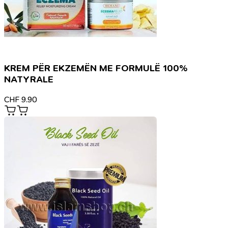
KREM PËR EKZEMËN ME FORMULË 100%
NATYRALE
CHF
9.90