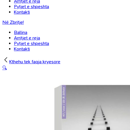
Arritjet e reja
Pytjet e shpeshta
Kontakti
Në Zbritje!
Ballina
Arritjet e reja
Pytjet e shpeshta
Kontakti
Kthehu tek faqja kryesore
🔍