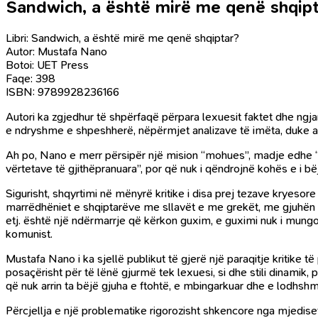
Sandwich, a është mirë me qenë shqip
Libri: Sandwich, a është mirë me qenë shqiptar?
Autor: Mustafa Nano
Botoi: UET Press
Faqe: 398
ISBN: 9789928236166
Autori ka zgjedhur të shpërfaqë përpara lexuesit faktet dhe ngj
e ndryshme e shpeshherë, nëpërmjet analizave të imëta, duke art
Ah po, Nano e merr përsipër një mision “mohues”, madje edhe “des
vërtetave të gjithëpranuara”, por që nuk i qëndrojnë kohës e i b
Sigurisht, shqyrtimi në mënyrë kritike i disa prej tezave kryesor
marrëdhëniet e shqiptarëve me sllavët e me grekët, me gjuhën e k
etj. është një ndërmarrje që kërkon guxim, e guximi nuk i mungon o
komunist.
Mustafa Nano i ka sjellë publikut të gjerë një paraqitje kritike 
posaçërisht për të lënë gjurmë tek lexuesi, si dhe stili dinamik,
që nuk arrin ta bëjë gjuha e ftohtë, e mbingarkuar dhe e lodhshme 
Përcjellja e një problematike rigorozisht shkencore nga mjedis