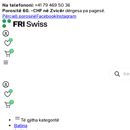
Na telefononi:
+41 79 469 50 36
Porositë 60. -CHF në Zvicër
dërgesa pa pagesë.
Përcjell porosinë
Facebook
Instagram
0
0
Products
search
0
0
Të gjitha kategoritë
Ballina