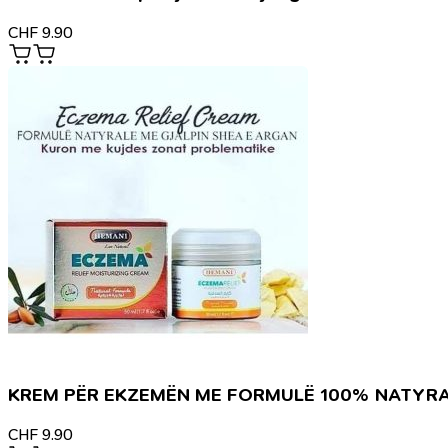
CHF
9.90
KREM PËR EKZEMËN ME FORMULË 100% NATYR
CHF
9.90