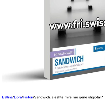
Ballina
/
Libra
/
Histori
/
Sandwich, a është mirë me qenë shqiptar?