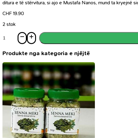
ditura e të stërvitura, si ajo e Mustafa Nanos, mund ta kryejnë si
CHF
19.90
2 stok
Sasi
Sandwich,
a
është
Produkte nga kategoria e njëjtë
mirë
me
qenë
shqiptar?