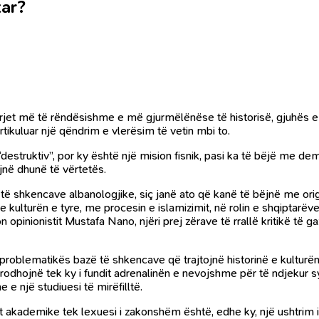
tar?
arjet më të rëndësishme e më gjurmëlënëse të historisë, gjuhës e
ikuluar një qëndrim e vlerësim të vetin mbi to.
truktiv”, por ky është një mision fisnik, pasi ka të bëjë me demo
ëjnë dhunë të vërtetës.
e të shkencave albanologjike, siç janë ato që kanë të bëjnë me orig
ulturën e tyre, me procesin e islamizimit, në rolin e shqiptarëve 
pinionistit Mustafa Nano, njëri prej zërave të rrallë kritikë të gaz
të problematikës bazë të shkencave që trajtojnë historinë e kulturë
 prodhojnë tek ky i fundit adrenalinën e nevojshme për të ndjekur s
e një studiuesi të mirëfilltë.
et akademike tek lexuesi i zakonshëm është, edhe ky, një ushtrim