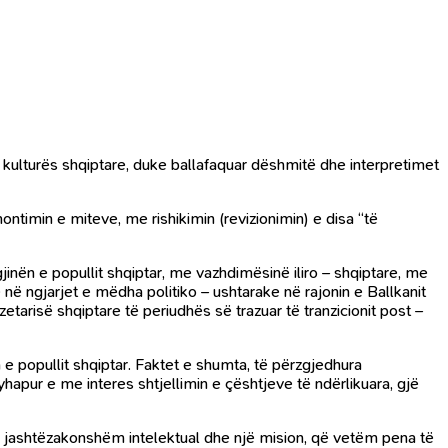
 kulturës shqiptare, duke ballafaquar dëshmitë dhe interpretimet
ntimin e miteve, me rishikimin (revizionimin) e disa “të
jinën e popullit shqiptar, me vazhdimësinë iliro – shqiptare, me
në ngjarjet e mëdha politiko – ushtarake në rajonin e Ballkanit
etarisë shqiptare të periudhës së trazuar të tranzicionit post –
n e popullit shqiptar. Faktet e shumta, të përzgjedhura
yhapur e me interes shtjellimin e çështjeve të ndërlikuara, gjë
 i jashtëzakonshëm intelektual dhe një mision, që vetëm pena të