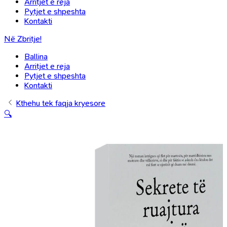
Arritjet e reja
Pytjet e shpeshta
Kontakti
Në Zbritje!
Ballina
Arritjet e reja
Pytjet e shpeshta
Kontakti
Kthehu tek faqja kryesore
🔍