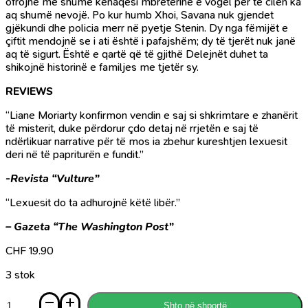
ofrojnë me shumë kënaqësi mbretërinë e vogël për të cilën ka
aq shumë nevojë. Po kur humb Xhoi, Savana nuk gjendet
gjëkundi dhe policia merr në pyetje Stenin. Dy nga fëmijët e
çiftit mendojnë se i ati është i pafajshëm; dy të tjerët nuk janë
aq të sigurt. Është e qartë që të gjithë Delejnët duhet ta
shikojnë historinë e familjes me tjetër sy.
REVIEWS
“Liane Moriarty konfirmon vendin e saj si shkrimtare e zhanërit
të misterit, duke përdorur çdo detaj në rrjetën e saj të
ndërlikuar narrative për të mos ia zbehur kureshtjen lexuesit
deri në të papriturën e fundit.”
-Revista “Vulture”
“Lexuesit do ta adhurojnë këtë libër.”
– Gazeta “The Washington Post”
CHF
19.90
3 stok
Sasi
Shto në shportë