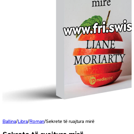
Ballina
/
Libra
/
Roman
/
Sekrete të ruajtura mirë