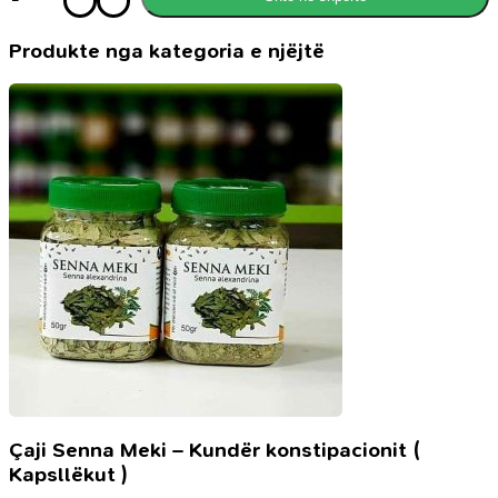
Sekrete
të
ruajtura
Produkte nga kategoria e njëjtë
mirë
Çaji Senna Meki – Kundër konstipacionit (
Kapsllëkut )