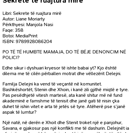
Sekrete të ruajtura mirë
Libri: Sekrete të ruajtura mirë
Autor: Liane Moriarty
Përkthyesi: Manjola Nasi
Faqe: 358
Botoi: MediaPrint
ISBN: 9789928086204
PO TË TË HUMBTE MAMAJA, DO TË BËJE DENONCIM NË
POLICI?
Edhe sikur i dyshuari kryesor të ishte babai yt? Kjo është
dilema me të cilën përballen motrat dhe vëllezërit Delejni.
Familja Delejni ka vend të veçantë në komunitet.
Bashkëshortët, Stenin dhe Xhoin, i kanë zili gjithë miqtë e tyre.
Pas pesëdhjetë vitesh martesë, ata kanë shitur më në fund
akademinë e famshme të tenisit dhe janë gati të nisin çka
duhet të ishin vitet e arta të jetës së tyre. Atëherë pse s’janë
aspak të lumtur?
Një natë, në derën e Xhoit dhe Stenit troket një e panjohur,
Savana, e gjakosur pas një konflikti me të dashurin. Delejnët ia