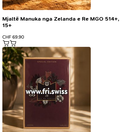
Mjaltë Manuka nga Zelanda e Re MGO 514+,
15+
CHF
69.90