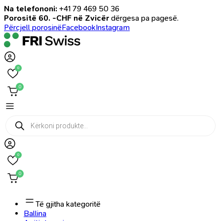
Na telefononi:
+41 79 469 50 36
Porositë 60. -CHF në Zvicër
dërgesa pa pagesë.
Përcjell porosinë
Facebook
Instagram
0
0
Products
search
0
0
Të gjitha kategoritë
Ballina