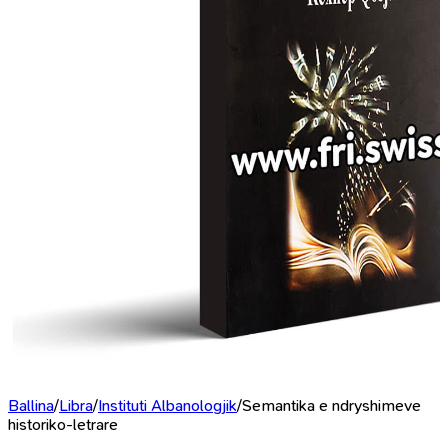
Ballina
/
Libra
/
Instituti Albanologjik
/
Semantika e ndryshimeve
historiko-letrare