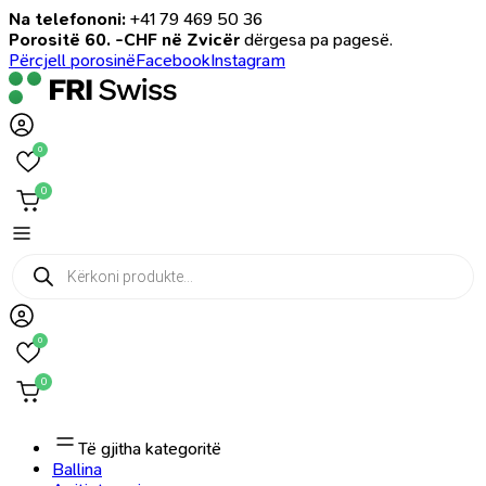
Na telefononi:
+41 79 469 50 36
Porositë 60. -CHF në Zvicër
dërgesa pa pagesë.
Përcjell porosinë
Facebook
Instagram
0
0
Products
search
0
0
Të gjitha kategoritë
Ballina