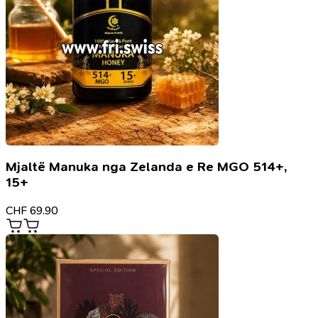
Mjaltë Manuka nga Zelanda e Re MGO 514+,
15+
CHF
69.90