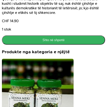
kusht i studimit historik objektiv të saj, nuk është çështje e
kulturës demokratike të historianit të letërsisë; jo; kjo është
çështje e etikës së tij shkencore.
CHF
14.90
1 stok
Shto në shportë
Produkte nga kategoria e njëjtë