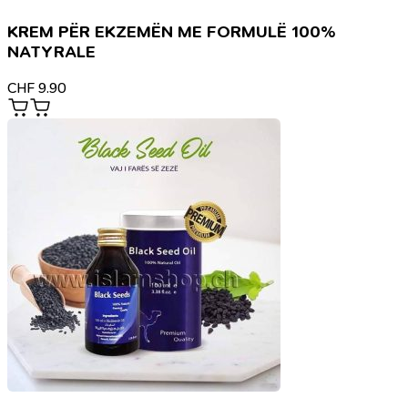
KREM PËR EKZEMËN ME FORMULË 100%
NATYRALE
CHF
9.90