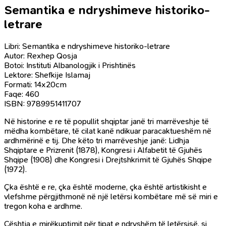
Semantika e ndryshimeve historiko-
letrare
Libri: Semantika e ndryshimeve historiko-letrare
Autor: Rexhep Qosja
Botoi: Instituti Albanologjik i Prishtinës
Lektore: Shefkije Islamaj
Formati: 14x20cm
Faqe: 460
ISBN: 9789951411707
Në historine e re të popullit shqiptar janë tri marrëveshje të
mëdha kombëtare, të cilat kanë ndikuar paracaktueshëm në
ardhmërinë e tij. Dhe këto tri marrëveshje janë: Lidhja
Shqiptare e Prizrenit (1878), Kongresi i Alfabetit të Gjuhës
Shqipe (1908) dhe Kongresi i Drejtshkrimit të Gjuhës Shqipe
(1972).
Çka është e re, çka është moderne, çka është artistikisht e
vlefshme përgjithmonë në një letërsi kombëtare më së miri e
tregon koha e ardhme.
Çështja e mirëkuptimit për tipat e ndryshëm të letërsisë, si