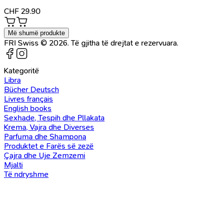
CHF
29.90
Më shumë produkte
FRI Swiss © 2026. Të gjitha të drejtat e rezervuara.
Kategoritë
Libra
Bücher Deutsch
Livres français
English books
Sexhade, Tespih dhe Pllakata
Krema, Vajra dhe Diverses
Parfuma dhe Shampona
Produktet e Farës së zezë
Çajra dhe Uje Zemzemi
Mjalti
Të ndryshme