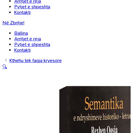
Arritjet e reja
Pytjet e shpeshta
Kontakti
Në Zbritje!
Ballina
Arritjet e reja
Pytjet e shpeshta
Kontakti
Kthehu tek faqja kryesore
🔍