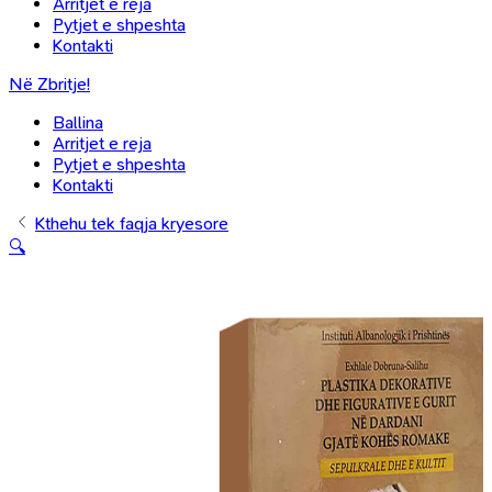
Arritjet e reja
Pytjet e shpeshta
Kontakti
Në Zbritje!
Ballina
Arritjet e reja
Pytjet e shpeshta
Kontakti
Kthehu tek faqja kryesore
🔍