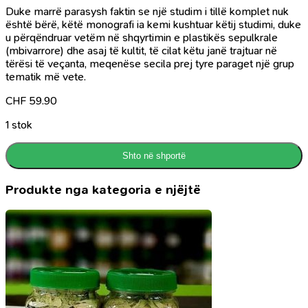
Duke marrë parasysh faktin se një studim i tillë komplet nuk
është bërë, këtë monografi ia kemi kushtuar këtij studimi, duke
u përqëndruar vetëm në shqyrtimin e plastikës sepulkrale
(mbivarrore) dhe asaj të kultit, të cilat këtu janë trajtuar në
tërësi të veçanta, meqenëse secila prej tyre paraget një grup
tematik më vete.
CHF
59.90
1 stok
Shto në shportë
Produkte nga kategoria e njëjtë