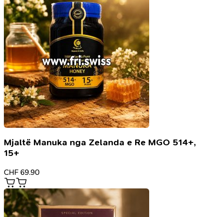
Mjaltë Manuka nga Zelanda e Re MGO 514+,
15+
CHF
69.90