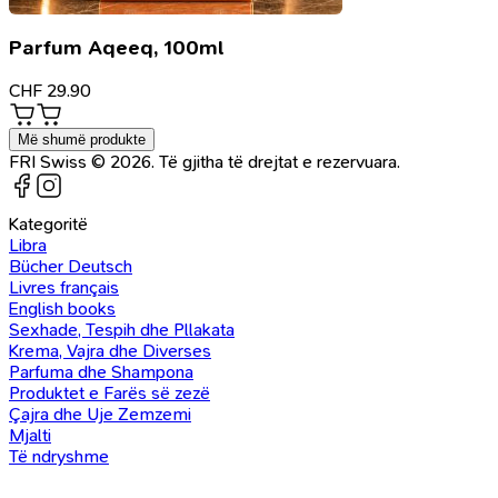
Parfum Aqeeq, 100ml
CHF
29.90
Më shumë produkte
FRI Swiss © 2026. Të gjitha të drejtat e rezervuara.
Kategoritë
Libra
Bücher Deutsch
Livres français
English books
Sexhade, Tespih dhe Pllakata
Krema, Vajra dhe Diverses
Parfuma dhe Shampona
Produktet e Farës së zezë
Çajra dhe Uje Zemzemi
Mjalti
Të ndryshme