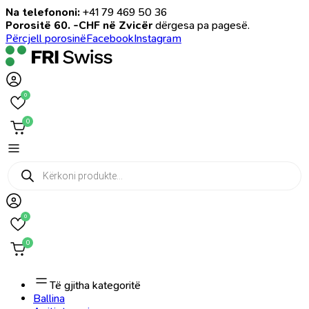
Na telefononi:
+41 79 469 50 36
Porositë 60. -CHF në Zvicër
dërgesa pa pagesë.
Përcjell porosinë
Facebook
Instagram
0
0
Products
search
0
0
Të gjitha kategoritë
Ballina