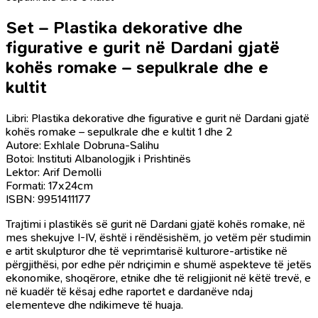
Set – Plastika dekorative dhe
figurative e gurit në Dardani gjatë
kohës romake – sepulkrale dhe e
kultit
Libri: Plastika dekorative dhe figurative e gurit në Dardani gjatë
kohës romake – sepulkrale dhe e kultit 1 dhe 2
Autore: Exhlale Dobruna-Salihu
Botoi: Instituti Albanologjik i Prishtinës
Lektor: Arif Demolli
Formati: 17x24cm
ISBN: 9951411177
Trajtimi i plastikës së gurit në Dardani gjatë kohës romake, në
mes shekujve I-IV, është i rëndësishëm, jo vetëm për studimin
e artit skulpturor dhe të veprimtarisë kulturore-artistike në
përgjithësi, por edhe për ndriçimin e shumë aspekteve të jetës
ekonomike, shoqërore, etnike dhe të religjionit në këtë trevë, e
në kuadër të kësaj edhe raportet e dardanëve ndaj
elementeve dhe ndikimeve të huaja.