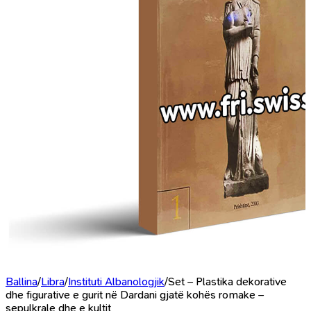
Ballina
/
Libra
/
Instituti Albanologjik
/
Set – Plastika dekorative
dhe figurative e gurit në Dardani gjatë kohës romake –
sepulkrale dhe e kultit