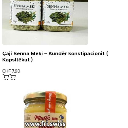
Çaji Senna Meki – Kundër konstipacionit (
Kapsllëkut )
CHF
7.90