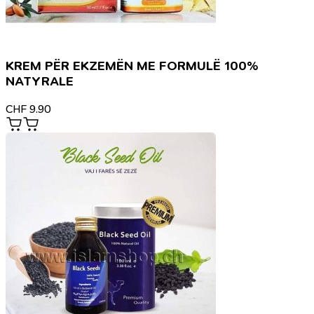
KREM PËR EKZEMËN ME FORMULË 100%
NATYRALE
CHF
9.90