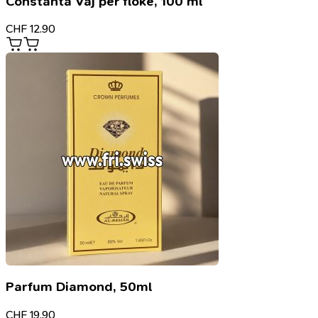
Constanta Vaj për flokë, 100 ml
CHF
12.90
Parfum Diamond, 50ml
CHF
19.90