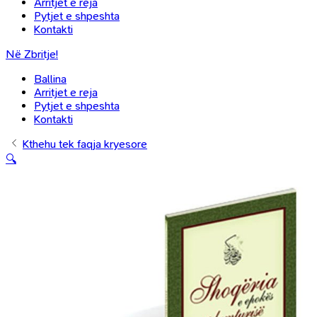
Arritjet e reja
Pytjet e shpeshta
Kontakti
Në Zbritje!
Ballina
Arritjet e reja
Pytjet e shpeshta
Kontakti
Kthehu tek faqja kryesore
🔍