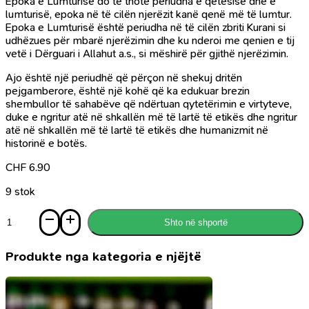
Epoka e Lumturisë do të thotë periudha e qetësisë dhe e
lumturisë, epoka në të cilën njerëzit kanë qenë më të lumtur.
Epoka e Lumturisë është periudha në të cilën zbriti Kurani si
udhëzues për mbarë njerëzimin dhe ku nderoi me qenien e tij
vetë i Dërguari i Allahut a.s., si mëshirë për gjithë njerëzimin.
Ajo është një periudhë që përçon në shekuj dritën
pejgamberore, është një kohë që ka edukuar brezin
shembullor të sahabëve që ndërtuan qytetërimin e virtyteve,
duke e ngritur atë në shkallën më të lartë të etikës dhe ngritur
atë në shkallën më të lartë të etikës dhe humanizmit në
historinë e botës.
CHF
6.90
9 stok
Sasi
Shto në shportë
Shoqëria
e
epokës
Produkte nga kategoria e njëjtë
së
lumturisë