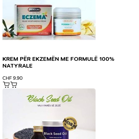
KREM PËR EKZEMËN ME FORMULË 100%
NATYRALE
CHF
9.90