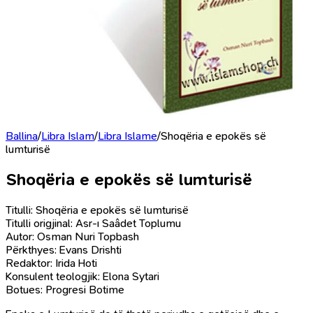
Ballina
/
Libra Islam
/
Libra Islame
/
Shoqëria e epokës së
lumturisë
Shoqëria e epokës së lumturisë
Titulli: Shoqëria e epokës së lumturisë
Titulli origjinal: Asr-ı Saâdet Toplumu
Autor: Osman Nuri Topbash
Përkthyes: Evans Drishti
Redaktor: Irida Hoti
Konsulent teologjik: Elona Sytari
Botues: Progresi Botime