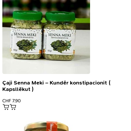
Çaji Senna Meki – Kundër konstipacionit (
Kapsllëkut )
CHF
7.90