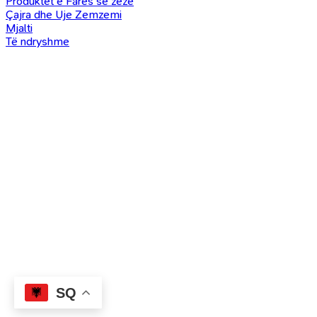
Produktet e Farës së zezë
Çajra dhe Uje Zemzemi
Mjalti
Të ndryshme
SQ