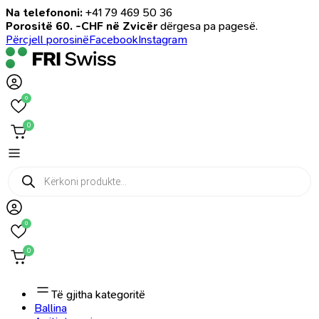
Na telefononi:
+41 79 469 50 36
Porositë 60. -CHF në Zvicër
dërgesa pa pagesë.
Përcjell porosinë
Facebook
Instagram
0
0
Products
search
0
0
Të gjitha kategoritë
Ballina