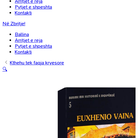
Arritjet e reja
Pytjet e shpeshta
Kontakti
Në Zbritje!
Ballina
Arritjet e reja
Pytjet e shpeshta
Kontakti
Kthehu tek faqja kryesore
🔍