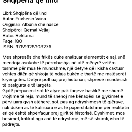
Shqipëria që lind
Libri: Shqipëria që lind
Autor: Euxhenio Vaina
Origjinali: Albania che nasce
Shqipëroi: Qemal Veliaj
Botoi: Reklama
Faqe: 180
ISBN: 9789928308276
Mes shpresës dhe frikës duke analizuar elementët e saj, unë
mendoja asokohe të përmbushja, në atë mënyrë vetëm
tashmë për mua të mundshme, një detyrë që i kisha caktuar
vehtes ditën që shkoja të ndaja bukën e thartë me malësorët
kryengritës. Detyrë pothuaj prej historiani, shpresë mundësish
të pasigurta e të largëta.
Gjatë përpunimit sot të atyre pak faqeve bashkë me shumë
vrojtime të reja, mund të shënoj me kënaqësi se gjykimet e
përvijuara qysh atëherë, sot, pas aq ndryshimesh të gjërave,
nuk duken as të kufizuara e as të papërshtatshme për realitetin
eri që është shpërfaqur prej gjirit të historisë. Dyshimet, mos
besimet, kritikat nga anë të ndryshme, më së shumti, ishin të
padrejta.