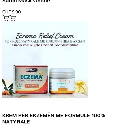
Salon Mask Online
CHF
9.90
KREM PËR EKZEMËN ME FORMULË 100%
NATYRALE