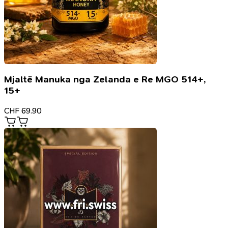
Mjaltë Manuka nga Zelanda e Re MGO 514+,
15+
CHF
69.90