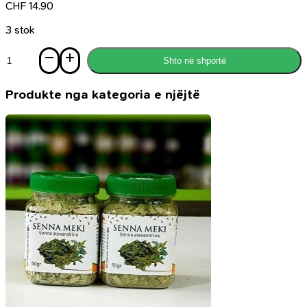
CHF
14.90
3 stok
Sasi
Shto në shportë
Shqipëria
që
lind
Produkte nga kategoria e njëjtë