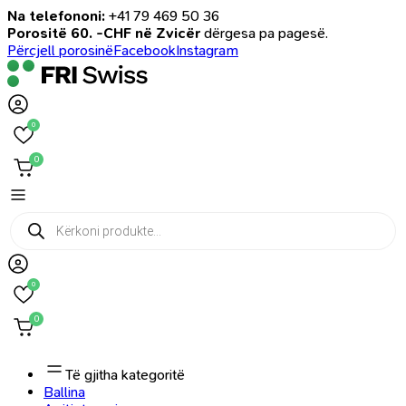
Na telefononi:
+41 79 469 50 36
Porositë 60. -CHF në Zvicër
dërgesa pa pagesë.
Përcjell porosinë
Facebook
Instagram
0
0
Products
search
0
0
Të gjitha kategoritë
Ballina