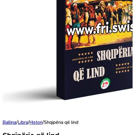
Ballina
/
Libra
/
Histori
/
Shqipëria që lind