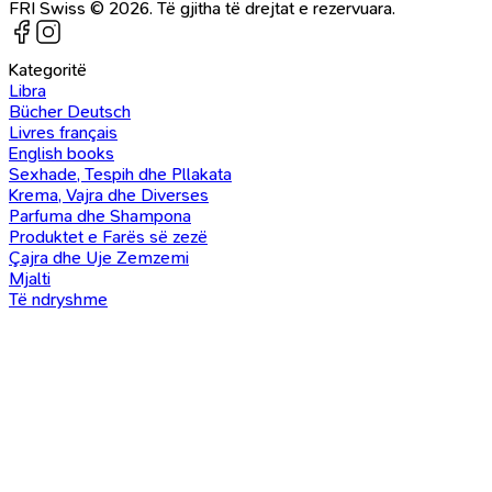
FRI Swiss © 2026. Të gjitha të drejtat e rezervuara.
Kategoritë
Libra
Bücher Deutsch
Livres français
English books
Sexhade, Tespih dhe Pllakata
Krema, Vajra dhe Diverses
Parfuma dhe Shampona
Produktet e Farës së zezë
Çajra dhe Uje Zemzemi
Mjalti
Të ndryshme