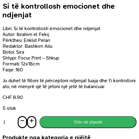
Si të kontrollosh emocionet dhe
ndjenjat
Libri: Si të kontrollosh emocionet dhe ndjenjat
Autor: Ibrahim el Fekij
Përktheu: Enklid Pelari
Redaktor: Bashkim Aliu
Botoi: Sira
Shtypi: Focur Print – Shkup
Formati: 12x18cm
Faqe: 160
Ju duhet të filloni të përceptoni ndjenjat tuaja dhe t’i kontrolloni
ato, në menyrë që të jetoni një jetë të balancuar.
CHF
8.90
5 stok
Sasi
Shto në shportë
Si
të
kontrollosh
Produkte nga kategoria e njëjtë