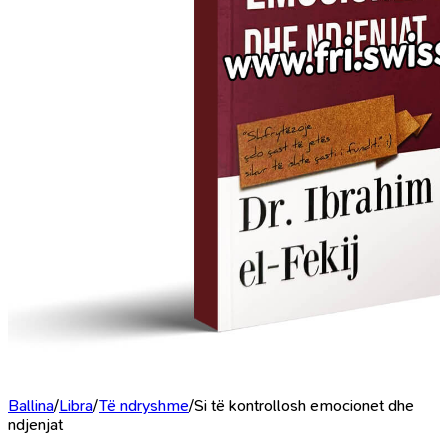
Ballina
/
Libra
/
Të ndryshme
/
Si të kontrollosh emocionet dhe
ndjenjat