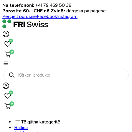
Na telefononi:
+41 79 469 50 36
Porositë 60. -CHF në Zvicër
dërgesa pa pagesë.
Përcjell porosinë
Facebook
Instagram
0
0
Products
search
0
0
Të gjitha kategoritë
Ballina