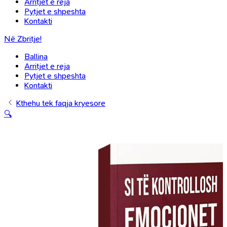
Arritjet e reja
Pytjet e shpeshta
Kontakti
Në Zbritje!
Ballina
Arritjet e reja
Pytjet e shpeshta
Kontakti
Kthehu tek faqja kryesore
🔍