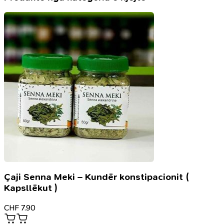
emocionet
dhe
ndjenjat
Çaji Senna Meki – Kundër konstipacionit (
Kapsllëkut )
CHF
7.90