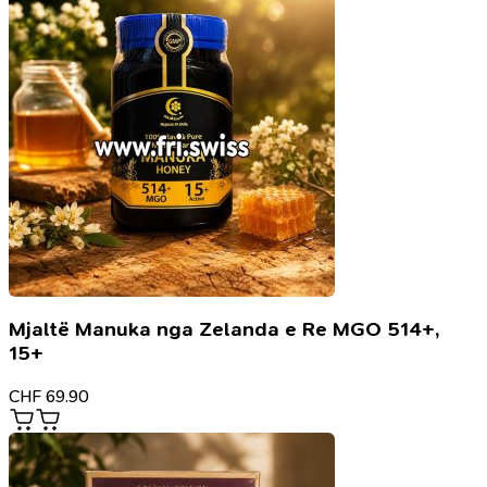
Mjaltë Manuka nga Zelanda e Re MGO 514+,
15+
CHF
69.90