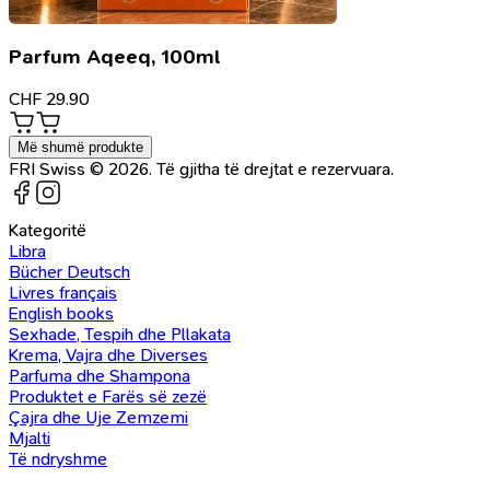
Parfum Aqeeq, 100ml
CHF
29.90
Më shumë produkte
FRI Swiss © 2026. Të gjitha të drejtat e rezervuara.
Kategoritë
Libra
Bücher Deutsch
Livres français
English books
Sexhade, Tespih dhe Pllakata
Krema, Vajra dhe Diverses
Parfuma dhe Shampona
Produktet e Farës së zezë
Çajra dhe Uje Zemzemi
Mjalti
Të ndryshme