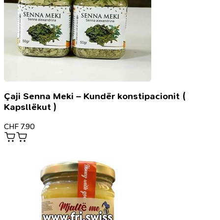
njerëzve
Çaji Senna Meki – Kundër konstipacionit (
Kapsllëkut )
CHF
7.90