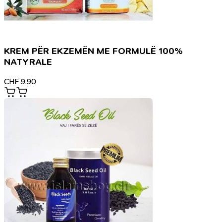
KREM PËR EKZEMËN ME FORMULË 100%
NATYRALE
CHF
9.90