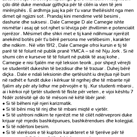
çdo ditë duke menduar gjithçka për të cilën ia vlen të jeni
mirënjohës . E ardhmja juaj ka për t’u varur thellësisht nga men
dimet që ngjizni sot . Prandaj kini mendime vetë besimi ,
dashurie dhe suksesi . Dale Carnegie D ale Carnegie ishte
nismëtar i asaj që sot njihet si lëvizja për zhvillimin e potencialit
njerëzor . Mësimet dhe shkri met e tij kanë ndihmuar njerëzit
anekënd botës për t’u bërë persona me vetëbesim , karakter
dhe ndikim . Në vitin 1912 , Dale Carnegie ofroi kursin e tij të
parë të të folurit në publik pranë YMCA – së në Nju Jork . Si në
shumi cën e kurseve të të folurit në publik të asaj kohe ,
Carnegie e nisi fjalën me një leksion teorik , por shpejt vërejti
se studentët dukeshin të bezdisur dhe të trazuar . Duhej bërë
diçka . Dale e ndali leksionin dhe qetësisht iu drejtua një burri
në radhët e fundit duke i kërkuar të ngrihej dhe të mbante një
fjalim aty për aty lidhur me përvojën e tij . Kur studenti mbaroi ,
ai i kërkoi një tjetër studenti të fliste për veten , e vijoi kështu 7
Ndër zotësitë që do të mësoni në këtë libër janë:
• Si të bëheni një njeri karizmatik.
• Si të bëni miq të rinj dhe të mbani miqtë e vjetër.
• Si të ushtroni ndikim te njerëzit me të cilët ndërveproni duke
krijuar një mjedis bashkëpunues, bashkërendues dhe kolegjial.
• Si të ndërtoni besim.
• Si të vlerësoni e të kuptoni karakteret e të tjerëve për të