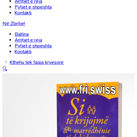
Arritjet e reja
Pytjet e shpeshta
Kontakti
Në Zbritje!
Ballina
Arritjet e reja
Pytjet e shpeshta
Kontakti
Kthehu tek faqja kryesore
🔍