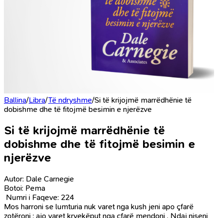
Ballina
/
Libra
/
Të ndryshme
/
Si të krijojmë marrëdhënie të
dobishme dhe të fitojmë besimin e njerëzve
Si të krijojmë marrëdhënie të
dobishme dhe të fitojmë besimin e
njerëzve
Autor:
Dale Carnegie
Botoi:
Pema
Numri i Faqeve:
224
Mos harroni se lumturia nuk varet nga kush jeni apo çfarë
zotëroni ; ajo varet kryekëput nga çfarë mendoni . Ndaj niseni