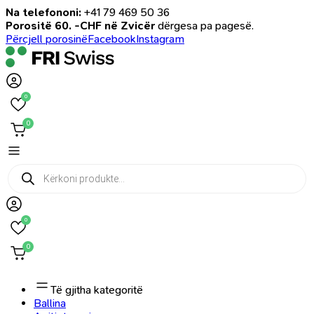
Na telefononi:
+41 79 469 50 36
Porositë 60. -CHF në Zvicër
dërgesa pa pagesë.
Përcjell porosinë
Facebook
Instagram
0
0
Products
search
0
0
Të gjitha kategoritë
Ballina