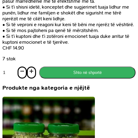
pasur marrëdhënie më të efektshme me ta.
• Si t’i shisni idetë, konceptet dhe sugjerimet tuaja lidhur me
punën, lidhur me familjen e shokët dhe sigurisht me tërë
njerëzit me të cilët keni lidhje.
• Si të veproni e reagoni kur keni të bëni me njerëz të vështirë.
• Si të mos pajtoheni pa qenë të mërzitshëm.
• Si t’i kuptoni dhe t’i zotëroni emocionet tuaja duke arritur të
kuptoni emocionet e të tjerëve.
CHF
14.90
7 stok
Sasi
Shto në shportë
Si
të
krijojmë
Produkte nga kategoria e njëjtë
marrëdhënie
të
dobishme
dhe
të
fitojmë
besimin
e