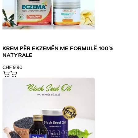
KREM PËR EKZEMËN ME FORMULË 100%
NATYRALE
CHF
9.90