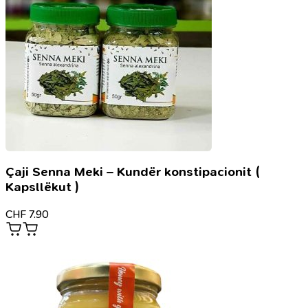
Çaji Senna Meki – Kundër konstipacionit (
Kapsllëkut )
CHF
7.90