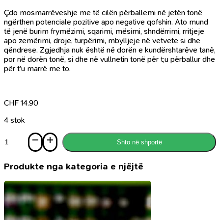
Çdo mosmarrëveshje me të cilën përballemi në jetën tonë
ngërthen potenciale pozitive apo negative qofshin. Ato mund
të jenë burim frymëzimi, sqarimi, mësimi, shndërrimi, rritjeje
apo zemërimi, droje, turpërimi, mbylljeje në vetvete si dhe
qëndrese. Zgjedhja nuk është në dorën e kundërshtarëve tanë,
por në dorën tonë, si dhe në vullnetin tonë për t;u përballur dhe
për t’u marrë me to.
CHF
14.90
4 stok
Sasi
Shto në shportë
Si
t'i
zgjidhësh
Produkte nga kategoria e njëjtë
mosmarrëveshjet