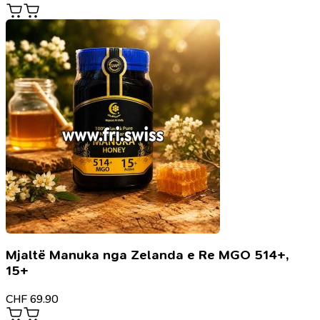
Mjaltë Manuka nga Zelanda e Re MGO 514+,
15+
CHF
69.90