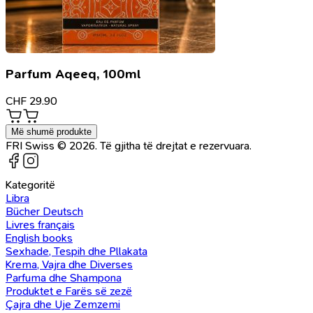
Parfum Aqeeq, 100ml
CHF
29.90
Më shumë produkte
FRI Swiss © 2026. Të gjitha të drejtat e rezervuara.
Kategoritë
Libra
Bücher Deutsch
Livres français
English books
Sexhade, Tespih dhe Pllakata
Krema, Vajra dhe Diverses
Parfuma dhe Shampona
Produktet e Farës së zezë
Çajra dhe Uje Zemzemi