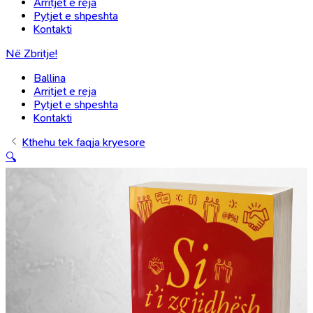
Arritjet e reja
Pytjet e shpeshta
Kontakti
Në Zbritje!
Ballina
Arritjet e reja
Pytjet e shpeshta
Kontakti
Kthehu tek faqja kryesore
🔍