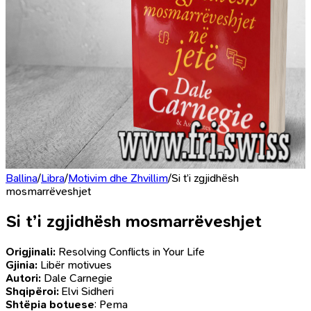
Ballina
/
Libra
/
Motivim dhe Zhvillim
/
Si t’i zgjidhësh
mosmarrëveshjet
Si t’i zgjidhësh mosmarrëveshjet
Origjinali:
Resolving Conflicts in Your Life
Gjinia:
Libër motivues
Autori:
Dale Carnegie
Shqipëroi:
Elvi Sidheri
Shtëpia botuese
: Pema