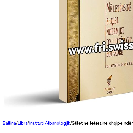
Ballina
/
Libra
/
Instituti Albanologjik
/
Stilet në letërsinë shqipe ndë