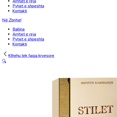
Arritjet e reja
Pytjet e shpeshta
Kontakti
Në Zbritje!
Ballina
Arritjet e reja
Pytjet e shpeshta
Kontakti
Kthehu tek faqja kryesore
🔍