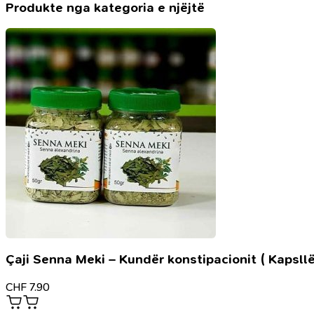
Produkte nga kategoria e njëjtë
Çaji Senna Meki – Kundër konstipacionit ( Kapsllë
CHF
7.90