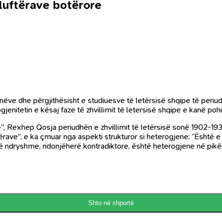
 luftërave botërore
anëve dhe përgjithësisht e studiuesve të letërsisë shqipe të periud
jenitetin e kësaj faze të zhvillimit të letersisë shqipe e kanë po
ipe”, Rexhep Qosja periudhën e zhvillimit të letërsisë sonë 1902-1
rave”, e ka çmuar nga aspekti strukturor si heterogjene: “Është e q
ë ndryshme, ndonjëherë kontradiktore, është heterogjene në pikëp
Shto në shportë