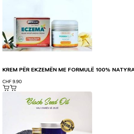
KREM PËR EKZEMËN ME FORMULË 100% NATYR
CHF
9.90