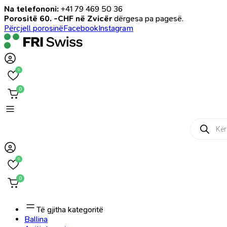
Na telefononi:
+41 79 469 50 36
Porositë 60. -CHF në Zvicër
dërgesa pa pagesë.
Përcjell porosinë
Facebook
Instagram
0
0
Products
search
0
0
Të gjitha kategoritë
Ballina