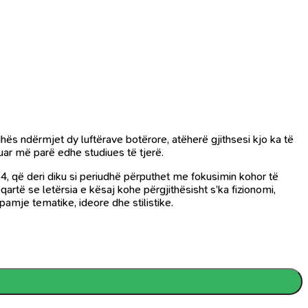
hës ndërmjet dy luftërave botërore, atëherë gjithsesi kjo ka të
huar më parë edhe studiues të tjerë.
934, që deri diku si periudhë përputhet me fokusimin kohor të
artë se letërsia e kësaj kohe përgjithësisht s’ka fizionomi,
amje tematike, ideore dhe stilistike.