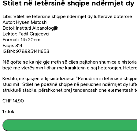
Stilet në letërsinë shqipe ndërmjet dy
Libri: Stilet në letërsinë shqipe ndërmjet dy luftërave botërore
Autor: Hysen Matoshi
Botoi: Instituti Albanologjik
Lektor: Fadil Grajcevci
Formati: 14x20cm
Faqe: 314
ISBN: 9789951411653
Në qoftë se ka një gjë rreth së cilës pajtohen shumica e histori
bejë me vlerësimin lidhur me karakterin e saj heterogjen. Heterog
Kështu, në qasjen e tij sintetizuese “Periodizimi i letërsisë shq
studimit “Stilet në poezinë shqipe në periudhën ndërmjet dy luftë
strukturë stabile, përshkohet prej tendencash dhe elementesh t
CHF
14.90
1 stok