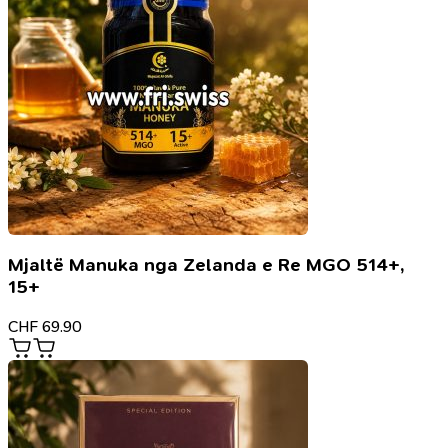
Mjaltë Manuka nga Zelanda e Re MGO 514+,
15+
CHF
69.90