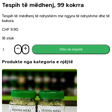
Tespih të mëdhenj, 99 kokrra
Tespih të mëdhenj të ndryshëm me ngjyra të ndryshme dhe të
bukura.
CHF
9.90
16 stok
Sasi
Shto në shportë
Tespih
të
mëdhenj,
Produkte nga kategoria e njëjtë
99
kokrra