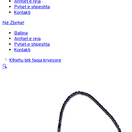
Arritjet e reja
Pytjet e shpeshta
Kontakti
Në Zbritje!
Ballina
Arritjet e reja
Pytjet e shpeshta
Kontakti
Kthehu tek faqja kryesore
🔍