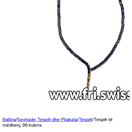
Ballina
/
Sexhade, Tespih dhe Pllakata
/
Tespih
/
Tespih të
mëdhenj, 99 kokrra