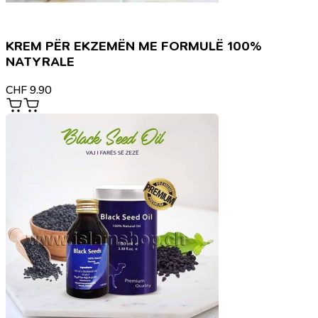
KREM PËR EKZEMËN ME FORMULË 100%
NATYRALE
CHF
9.90