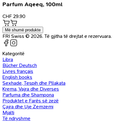
Parfum Aqeeq, 100ml
CHF
29.90
Më shumë produkte
FRI Swiss © 2026. Të gjitha të drejtat e rezervuara.
Kategoritë
Libra
Bücher Deutsch
Livres français
English books
Sexhade, Tespih dhe Pllakata
Krema, Vajra dhe Diverses
Parfuma dhe Shampona
Produktet e Farës së zezë
Çajra dhe Uje Zemzemi
Mjalti
Të ndryshme