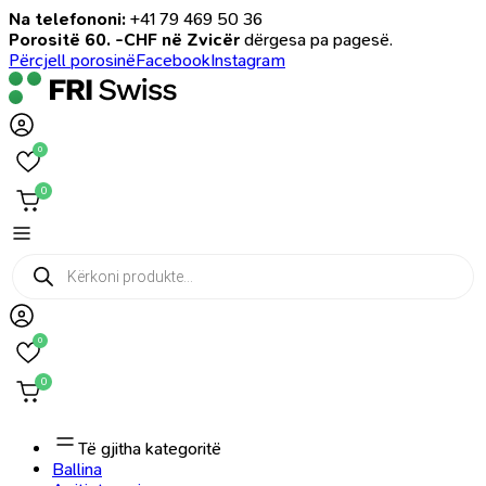
Na telefononi:
+41 79 469 50 36
Porositë 60. -CHF në Zvicër
dërgesa pa pagesë.
Përcjell porosinë
Facebook
Instagram
0
0
Products
search
0
0
Të gjitha kategoritë
Ballina