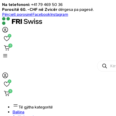
Na telefononi:
+41 79 469 50 36
Porositë 60. -CHF në Zvicër
dërgesa pa pagesë.
Përcjell porosinë
Facebook
Instagram
0
0
Products
search
0
0
Të gjitha kategoritë
Ballina