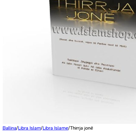
Ballina
/
Libra Islam
/
Libra Islame
/
Thirrja jonë