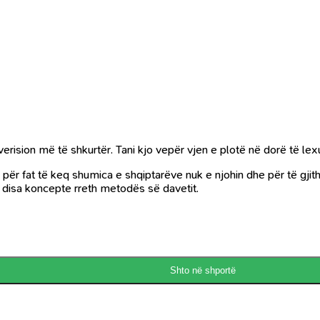
erision më të shkurtër. Tani kjo vepër vjen e plotë në dorë të lexu
 për fat të keq shumica e shqiptarëve nuk e njohin dhe për të gjit
isa koncepte rreth metodës së davetit.
Shto në shportë