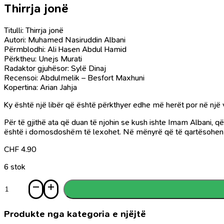
Thirrja jonë
Titulli: Thirrja jonë
Autori: Muhamed Nasiruddin Albani
Përmblodhi: Ali Hasen Abdul Hamid
Përktheu: Unejs Murati
Radaktor gjuhësor: Sylë Dinaj
Recensoi: Abdulmelik – Besfort Maxhuni
Kopertina: Arian Jahja
Ky është një libër që është përkthyer edhe më herët por në një v
Për të gjithë ata që duan të njohin se kush ishte Imam Albani, që
është i domosdoshëm të lexohet. Në mënyrë që të qartësohen d
CHF
4.90
6 stok
Sasi
Thirrja
jonë
Produkte nga kategoria e njëjtë