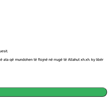
esit.
hë ata që mundohen të ftojnë në rrugë të Allahut xh.xh. ky libër