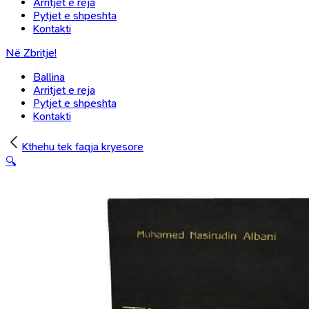
Arritjet e reja
Pytjet e shpeshta
Kontakti
Në Zbritje!
Ballina
Arritjet e reja
Pytjet e shpeshta
Kontakti
Kthehu tek faqja kryesore
🔍