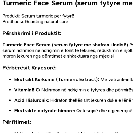
Turmeric Face Serum (serum fytyre me 
Produkti: Serum turmeric për fytyrë
Prodhuesi: GuanJing natural care
Përshkrimi i Produktit:
Turmeric Face Serum (
serum fytyre me shafran i Indisë)
ë
serum ndihmon në ndriçimin e tonit të lëkurës, reduktimin e njol
mbron lëkurën nga dëmtimet e shkaktuara nga mjedisi.
Përbërësit Kryesorë:
Ekstrakt Kurkume (Turmeric Extract):
Me veti anti-inf
Vitaminë C:
Ndihmon në ndriçimin e fytyrës dhe përmirësim
Acid Hialuronik:
Hidraton thellësisht lëkurën duke e lënë 
Ekstrakte natyrale bimore:
Qetësojnë dhe rigjenerojnë 
Përfitimet: