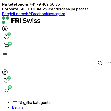
Na telefononi:
+41 79 469 50 36
Porositë 60. -CHF në Zvicër
dërgesa pa pagesë.
Përcjell porosinë
Facebook
Instagram
0
0
Products
search
0
0
Të gjitha kategoritë
Ballina