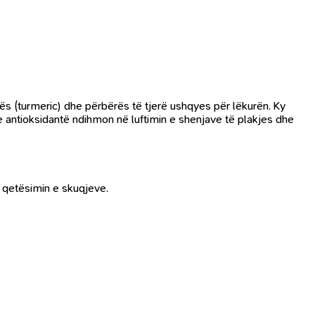
ës (turmeric) dhe përbërës të tjerë ushqyes për lëkurën. Ky
e antioksidantë ndihmon në luftimin e shenjave të plakjes dhe
 qetësimin e skuqjeve.