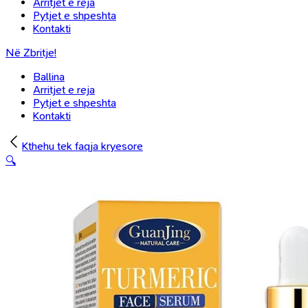
Arritjet e reja
Pytjet e shpeshta
Kontakti
Në Zbritje!
Ballina
Arritjet e reja
Pytjet e shpeshta
Kontakti
Kthehu tek faqja kryesore
🔍