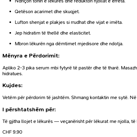
Ndriçon tonin e lëkurës dhe redukton njollat e errëta.
Qetëson acarimet dhe skuqjet.
Lufton shenjat e plakjes si rrudhat dhe vijat e imëta.
Jep hidratim të thellë dhe elasticitet.
Mbron lëkurën nga dëmtimet mjedisore dhe ndotja.
Mënyra e Përdorimit:
Apliko 2-3 pika serum mbi fytyrë të pastër dhe të tharë. Masazh
hidratues.
Kujdes:
Vetëm për përdorim të jashtëm. Shmang kontaktin me sytë. Në ra
I përshtatshëm për:
Të gjitha llojet e lëkurës — veçanërisht për lëkurat me njolla, 
CHF
9.90