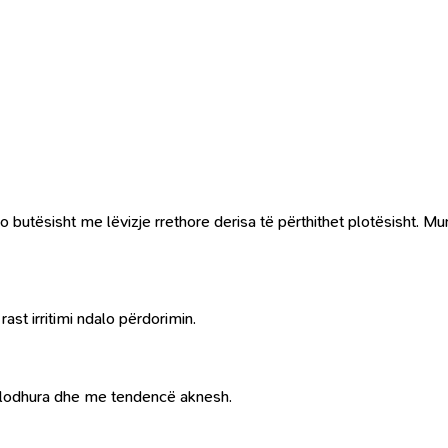
o butësisht me lëvizje rrethore derisa të përthithet plotësisht.
st irritimi ndalo përdorimin.
të lodhura dhe me tendencë aknesh.