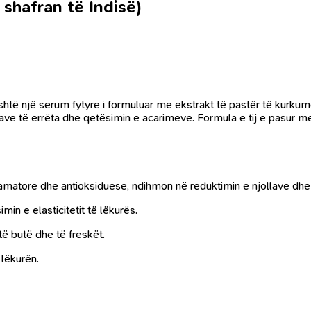
shafran të Indisë)
shtë një serum fytyre i formuluar me ekstrakt të pastër të kurkum
lave të errëta dhe qetësimin e acarimeve. Formula e tij e pasur m
lamatore dhe antioksiduese, ndihmon në reduktimin e njollave dhe
in e elasticitetit të lëkurës.
të butë dhe të freskët.
lëkurën.