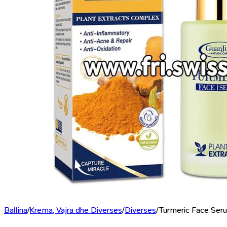
Ballina
/
Krema, Vajra dhe Diverses
/
Diverses
/
Turmeric Face Seru