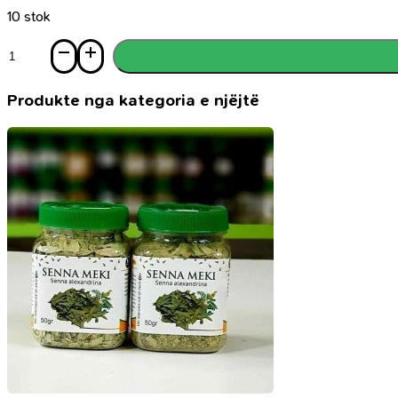
10 stok
Sasi
Turmeric
Face
Serum
Produkte nga kategoria e njëjtë
(serum
fytyre
me
shafran
të
Indisë)